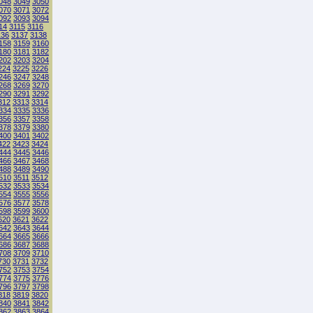
048
3049
3050
070
3071
3072
092
3093
3094
14
3115
3116
136
3137
3138
158
3159
3160
180
3181
3182
202
3203
3204
224
3225
3226
246
3247
3248
268
3269
3270
290
3291
3292
312
3313
3314
334
3335
3336
356
3357
3358
378
3379
3380
400
3401
3402
422
3423
3424
444
3445
3446
466
3467
3468
488
3489
3490
510
3511
3512
532
3533
3534
554
3555
3556
576
3577
3578
598
3599
3600
620
3621
3622
642
3643
3644
664
3665
3666
686
3687
3688
708
3709
3710
730
3731
3732
752
3753
3754
774
3775
3776
796
3797
3798
818
3819
3820
840
3841
3842
862
3863
3864