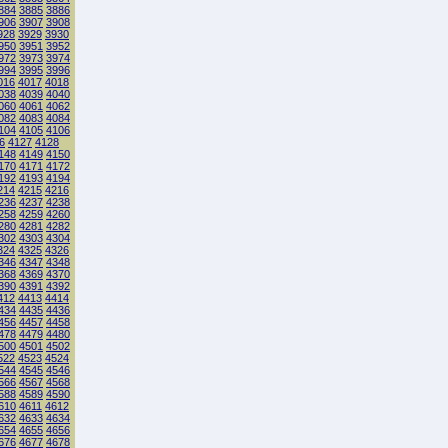
884
3885
3886
906
3907
3908
928
3929
3930
950
3951
3952
972
3973
3974
994
3995
3996
016
4017
4018
038
4039
4040
060
4061
4062
082
4083
4084
104
4105
4106
6
4127
4128
148
4149
4150
170
4171
4172
192
4193
4194
214
4215
4216
236
4237
4238
258
4259
4260
280
4281
4282
302
4303
4304
324
4325
4326
346
4347
4348
368
4369
4370
390
4391
4392
412
4413
4414
434
4435
4436
456
4457
4458
478
4479
4480
500
4501
4502
522
4523
4524
544
4545
4546
566
4567
4568
588
4589
4590
610
4611
4612
632
4633
4634
654
4655
4656
676
4677
4678