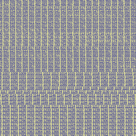
48
449
450
451
452
453
454
455
456
457
458
459
460
461
462
463
464
465
466
467
468
46
76
477
478
479
480
481
482
483
484
485
486
487
488
489
490
491
492
493
494
495
496
49
04
505
506
507
508
509
510
511
512
513
514
515
516
517
518
519
520
521
522
523
524
525
32
533
534
535
536
537
538
539
540
541
542
543
544
545
546
547
548
549
550
551
552
55
60
561
562
563
564
565
566
567
568
569
570
571
572
573
574
575
576
577
578
579
580
58
88
589
590
591
592
593
594
595
596
597
598
599
600
601
602
603
604
605
606
607
608
60
16
617
618
619
620
621
622
623
624
625
626
627
628
629
630
631
632
633
634
635
636
63
44
645
646
647
648
649
650
651
652
653
654
655
656
657
658
659
660
661
662
663
664
66
72
673
674
675
676
677
678
679
680
681
682
683
684
685
686
687
688
689
690
691
692
69
00
701
702
703
704
705
706
707
708
709
710
711
712
713
714
715
716
717
718
719
720
721
28
729
730
731
732
733
734
735
736
737
738
739
740
741
742
743
744
745
746
747
748
74
56
757
758
759
760
761
762
763
764
765
766
767
768
769
770
771
772
773
774
775
776
77
84
785
786
787
788
789
790
791
792
793
794
795
796
797
798
799
800
801
802
803
804
80
12
813
814
815
816
817
818
819
820
821
822
823
824
825
826
827
828
829
830
831
832
833
40
841
842
843
844
845
846
847
848
849
850
851
852
853
854
855
856
857
858
859
860
86
68
869
870
871
872
873
874
875
876
877
878
879
880
881
882
883
884
885
886
887
888
88
96
897
898
899
900
901
902
903
904
905
906
907
908
909
910
911
912
913
914
915
916
917
24
925
926
927
928
929
930
931
932
933
934
935
936
937
938
939
940
941
942
943
944
94
52
953
954
955
956
957
958
959
960
961
962
963
964
965
966
967
968
969
970
971
972
97
80
981
982
983
984
985
986
987
988
989
990
991
992
993
994
995
996
997
998
999
1000
1
6
1007
1008
1009
1010
1011
1012
1013
1014
1015
1016
1017
1018
1019
1020
1021
1022
1
8
1029
1030
1031
1032
1033
1034
1035
1036
1037
1038
1039
1040
1041
1042
1043
1044
1
0
1051
1052
1053
1054
1055
1056
1057
1058
1059
1060
1061
1062
1063
1064
1065
1066
1
2
1073
1074
1075
1076
1077
1078
1079
1080
1081
1082
1083
1084
1085
1086
1087
1088
1
4
1095
1096
1097
1098
1099
1100
1101
1102
1103
1104
1105
1106
1107
1108
1109
1110
111
1117
1118
1119
1120
1121
1122
1123
1124
1125
1126
1127
1128
1129
1130
1131
1132
1133
1
9
1140
1141
1142
1143
1144
1145
1146
1147
1148
1149
1150
1151
1152
1153
1154
1155
1156
1
1162
1163
1164
1165
1166
1167
1168
1169
1170
1171
1172
1173
1174
1175
1176
1177
1178
3
1184
1185
1186
1187
1188
1189
1190
1191
1192
1193
1194
1195
1196
1197
1198
1199
1200
5
1206
1207
1208
1209
1210
1211
1212
1213
1214
1215
1216
1217
1218
1219
1220
1221
1
7
1228
1229
1230
1231
1232
1233
1234
1235
1236
1237
1238
1239
1240
1241
1242
1243
1
9
1250
1251
1252
1253
1254
1255
1256
1257
1258
1259
1260
1261
1262
1263
1264
1265
1
1
1272
1273
1274
1275
1276
1277
1278
1279
1280
1281
1282
1283
1284
1285
1286
1287
1
3
1294
1295
1296
1297
1298
1299
1300
1301
1302
1303
1304
1305
1306
1307
1308
1309
1
5
1316
1317
1318
1319
1320
1321
1322
1323
1324
1325
1326
1327
1328
1329
1330
1331
1
7
1338
1339
1340
1341
1342
1343
1344
1345
1346
1347
1348
1349
1350
1351
1352
1353
1
9
1360
1361
1362
1363
1364
1365
1366
1367
1368
1369
1370
1371
1372
1373
1374
1375
1
1
1382
1383
1384
1385
1386
1387
1388
1389
1390
1391
1392
1393
1394
1395
1396
1397
1