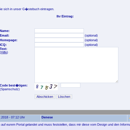
e sich in unser G�stebuch eintragen.
Ihr Eintrag:
Name:
Email:
(optional)
Homepage:
(optional)
ICQ:
(optional)
Text:
(
Hilfe
)
Code best�tigen:
(Spamschutz)
.2018 - 07:12 Uhr
Denese
ch auf eurem Portal gelandet und muss feststellen, dass mir diese vom Design und den Informa