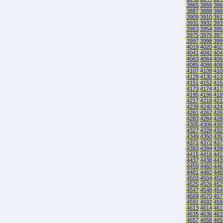
3865
3866
386
3887
3888
388
3909
3910
391
3931
3932
393
3953
3954
395
3975
3976
397
3997
3998
399
4019
4020
402
4041
4042
404
4063
4064
406
4085
4086
408
4107
4108
410
4129
4130
413
4151
4152
415
4173
4174
417
4195
4196
419
4217
4218
421
4239
4240
424
4261
4262
426
4283
4284
428
4305
4306
430
4327
4328
432
4349
4350
435
4371
4372
437
4393
4394
439
4415
4416
441
4437
4438
443
4459
4460
446
4481
4482
448
4503
4504
450
4525
4526
452
4547
4548
454
4569
4570
457
4591
4592
459
4613
4614
461
4635
4636
463
4657
4658
465