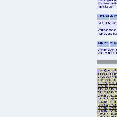
Ich bin gerade 
Ich moechte di
hinterlassen!
#165792
21.07
Diese F�hrerad
W�rter haben 
hervor, und da
#165791
21.07
Wie mit vielen
Gute Verfasser
Eintr�ge: 1745
35
36
37
38
39
74
75
76
77
78
109
110
111
11
137
138
139
1
165
166
167
1
193
194
195
1
221
222
223
2
249
250
251
2
277
278
279
2
305
306
307
3
333
334
335
3
361
362
363
3
389
390
391
3
417
418
419
4