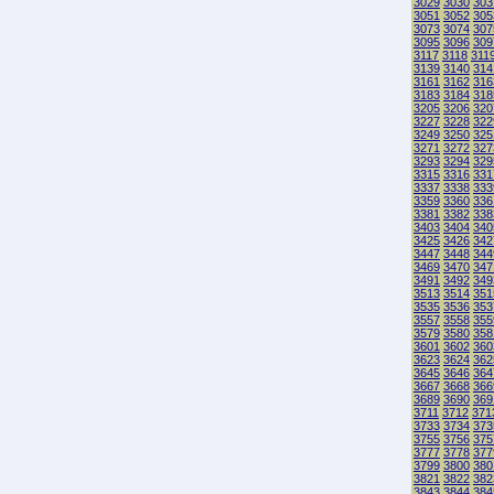
3029
3030
303
3051
3052
305
3073
3074
307
3095
3096
309
3117
3118
311
3139
3140
314
3161
3162
316
3183
3184
318
3205
3206
320
3227
3228
322
3249
3250
325
3271
3272
327
3293
3294
329
3315
3316
331
3337
3338
333
3359
3360
336
3381
3382
338
3403
3404
340
3425
3426
342
3447
3448
344
3469
3470
347
3491
3492
349
3513
3514
351
3535
3536
353
3557
3558
355
3579
3580
358
3601
3602
360
3623
3624
362
3645
3646
364
3667
3668
366
3689
3690
369
3711
3712
371
3733
3734
373
3755
3756
375
3777
3778
377
3799
3800
380
3821
3822
382
3843
3844
384