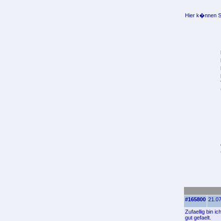
Hier k�nnen Si
#165800
21.07
Zufaellig bin i
gut gefaelt.