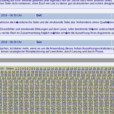
zufaellig auf Ihrer Website gelandet (war eigentlich auf der Suche nach einer anderen Seite).
ese Seite nicht verlassen, ohne Euch ein Lob zu dieser gut strukturierten und schick designt
.2018 - 06:30 Uhr
Dell
resse die k�nstlerische Seite und die strukturelle Seite des Vorbereitens eines Qualit�ts
Druckfehler und emotionale Wirkungen auf dem Leser, rufen bestimmte W�rter unterschied
s rechte Wort im Zusammenhang folglich w�hlen erh�ht die Auswirkung Ihres Arguments au
.2018 - 06:26 Uhr
Son
 Sachen, ist kleiner mehr, wenn es um die Anwendung dieses hohen Auswirkungsvokabulars g
 lernen strategische Wortplatzierung auf zwei Arten, durch Lesung und durch Praxis.
10 - Seiten:
1
2
3
4
5
6
7
8
9
10
11
12
13
14
15
16
17
18
19
20
21
22
23
24
25
26
27
28
29
3
40
41
42
43
44
45
46
47
48
49
50
51
52
53
54
55
56
57
58
59
60
61
62
63
64
65
66
67
68
6
79
80
81
82
83
84
85
86
87
88
89
90
91
92
93
94
95
96
97
98
99
100
101
102
103
104
105
2
113
114
115
116
117
118
119
120
121
122
123
124
125
126
127
128
129
130
131
132
133
1
40
141
142
143
144
145
146
147
148
149
150
151
152
153
154
155
156
157
158
159
160
16
68
169
170
171
172
173
174
175
176
177
178
179
180
181
182
183
184
185
186
187
188
18
96
197
198
199
200
201
202
203
204
205
206
207
208
209
210
211
212
213
214
215
216
217
24
225
226
227
228
229
230
231
232
233
234
235
236
237
238
239
240
241
242
243
244
24
52
253
254
255
256
257
258
259
260
261
262
263
264
265
266
267
268
269
270
271
272
27
80
281
282
283
284
285
286
287
288
289
290
291
292
293
294
295
296
297
298
299
300
30
08
309
310
311
312
313
314
315
316
317
318
319
320
321
322
323
324
325
326
327
328
329
36
337
338
339
340
341
342
343
344
345
346
347
348
349
350
351
352
353
354
355
356
35
64
365
366
367
368
369
370
371
372
373
374
375
376
377
378
379
380
381
382
383
384
38
92
393
394
395
396
397
398
399
400
401
402
403
404
405
406
407
408
409
410
411
412
413
20
421
422
423
424
425
426
427
428
429
430
431
432
433
434
435
436
437
438
439
440
44