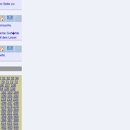
en Seite zu
versuchs.
liche Gef�hle
f den Leser.
eht.
0
31
32
33
34
9
70
71
72
73
106
107
108
34
135
136
1
162
163
164
9
190
191
192
218
219
220
5
246
247
248
3
274
275
276
1
302
303
304
330
331
332
7
358
359
360
5
386
387
388
414
415
416
1
442
443
444