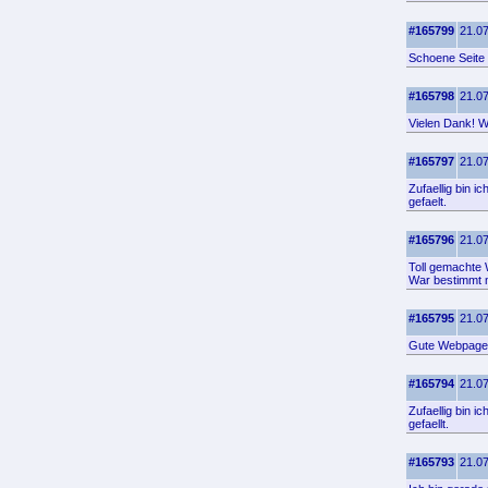
#165799
21.07
Schoene Seite
#165798
21.07
Vielen Dank! Wo
#165797
21.07
Zufaellig bin 
gefaelt.
#165796
21.07
Toll gemachte W
War bestimmt n
#165795
21.07
Gute Webpage.
#165794
21.07
Zufaellig bin i
gefaellt.
#165793
21.07