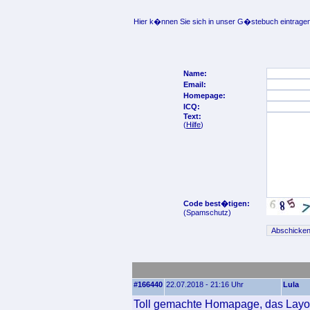
Hier k�nnen Sie sich in unser G�stebuch eintragen
Name:
Email:
Homepage:
ICQ:
Text:
(
Hilfe
)
Code best�tigen:
(Spamschutz)
#166440
22.07.2018 - 21:16 Uhr
Lula
Toll gemachte Homapage, das Layout 