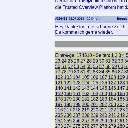
Dentacoin: Tats�chlich sind wir in
die Trusted Overview Platform ha
#166431
22.07.2018 - 20:04 Uhr
Bennie
Hey Danke fuer die schoene Zeit hie
Da komme ich gerne wieder.
Eintr�ge: 174510 - Seiten:
1
2
3
4
23
24
25
26
27
28
29
30
31
32
33
3
50
51
52
53
54
55
56
57
58
59
60
6
77
78
79
80
81
82
83
84
85
86
87
8
102
103
104
105
106
107
108
109
121
122
123
124
125
126
127
128
140
141
142
143
144
145
146
147
159
160
161
162
163
164
165
166
178
179
180
181
182
183
184
185
197
198
199
200
201
202
203
204
216
217
218
219
220
221
222
223
235
236
237
238
239
240
241
242
254
255
256
257
258
259
260
261
273
274
275
276
277
278
279
280