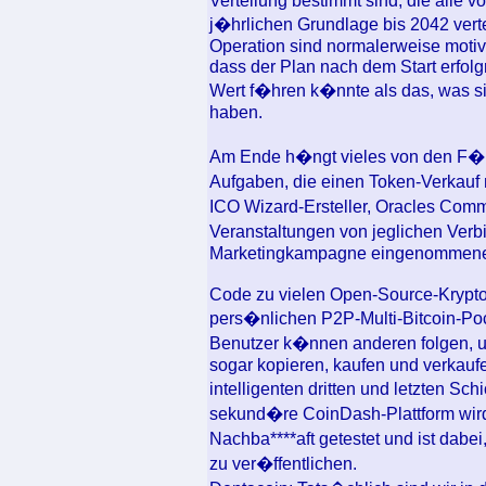
Verteilung bestimmt sind, die alle v
j�hrlichen Grundlage bis 2042 verte
Operation sind normalerweise motivi
dass der Plan nach dem Start erfol
Wert f�hren k�nnte als das, was sie
haben.
Am Ende h�ngt vieles von den F�hi
Aufgaben, die einen Token-Verkauf
ICO Wizard-Ersteller, Oracles Com
Veranstaltungen von jeglichen Verb
Marketingkampagne eingenommene
Code zu vielen Open-Source-Krypto
pers�nlichen P2P-Multi-Bitcoin-Pock
Benutzer k�nnen anderen folgen, u
sogar kopieren, kaufen und verkauf
intelligenten dritten und letzten Sc
sekund�re CoinDash-Plattform wird 
Nachba****aft getestet und ist dabe
zu ver�ffentlichen.