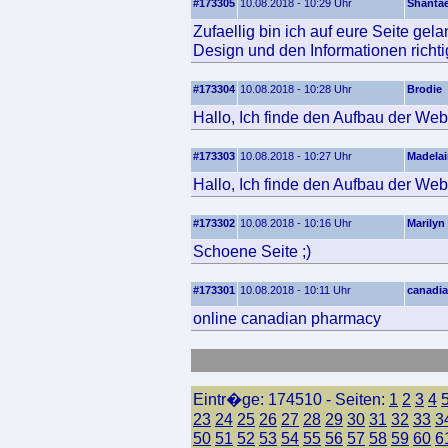
#173305
10.08.2018 - 10:29 Uhr
Shanta
Zufaellig bin ich auf eure Seite ge
Design und den Informationen richtig
#173304
10.08.2018 - 10:28 Uhr
Brodie
Hallo, Ich finde den Aufbau der Web
#173303
10.08.2018 - 10:27 Uhr
Madela
Hallo, Ich finde den Aufbau der Web
#173302
10.08.2018 - 10:16 Uhr
Marilyn
Schoene Seite ;)
#173301
10.08.2018 - 10:11 Uhr
canadia
online canadian pharmacy
Eintr�ge: 174510 - Seiten:
1
2
3
4
23
24
25
26
27
28
29
30
31
32
33
3
50
51
52
53
54
55
56
57
58
59
60
6