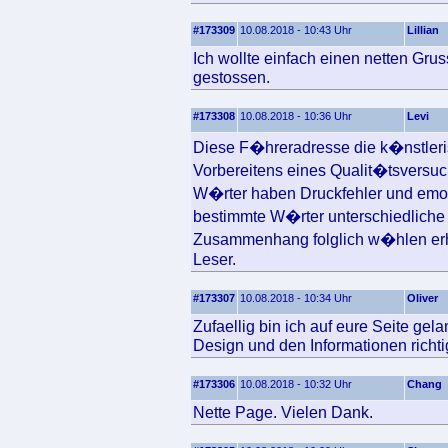
#173309
10.08.2018 - 10:43 Uhr
Lillian
Ich wollte einfach einen netten Gru
gestossen.
#173308
10.08.2018 - 10:36 Uhr
Levi
Diese F�hreradresse die k�nstlerisc
Vorbereitens eines Qualit�tsversuc
W�rter haben Druckfehler und emot
bestimmte W�rter unterschiedliche 
Zusammenhang folglich w�hlen erh
Leser.
#173307
10.08.2018 - 10:34 Uhr
Oliver
Zufaellig bin ich auf eure Seite gel
Design und den Informationen richtig
#173306
10.08.2018 - 10:32 Uhr
Chang
Nette Page. Vielen Dank.