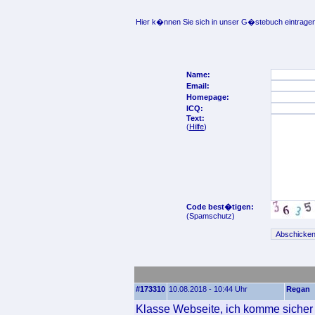
Hier k�nnen Sie sich in unser G�stebuch eintragen
Name:
Email:
Homepage:
ICQ:
Text:
(
Hilfe
)
Code best�tigen:
(Spamschutz)
#173310
10.08.2018 - 10:44 Uhr
Regan
Klasse Webseite, ich komme sicher 