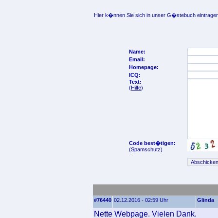
Hier k�nnen Sie sich in unser G�stebuch eintragen
Name:
Email:
Homepage:
ICQ:
Text:
(
Hilfe
)
Code best�tigen:
(Spamschutz)
#76440
02.12.2016 - 02:59 Uhr
Glinda
Nette Webpage. Vielen Dank.