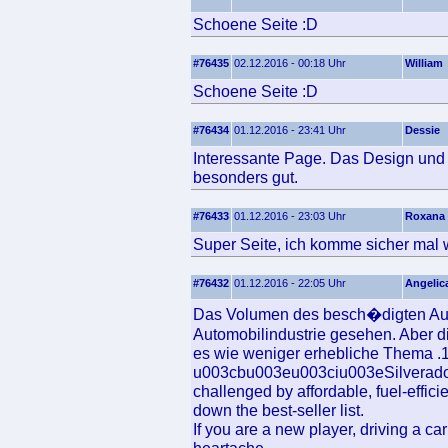
Schoene Seite :D
#76435
02.12.2016 - 00:18 Uhr
William
Schoene Seite :D
#76434
01.12.2016 - 23:41 Uhr
Dessie
Interessante Page. Das Design und d
besonders gut.
#76433
01.12.2016 - 23:03 Uhr
Roxana
Super Seite, ich komme sicher mal 
#76432
01.12.2016 - 22:05 Uhr
Angelic
Das Volumen des besch�digten Autos
Automobilindustrie gesehen. Aber die
es wie weniger erhebliche Thema .1
u003cbu003eu003ciu003eSilverado
challenged by affordable, fuel-effic
down the best-seller list.
If you are a new player, driving a ca