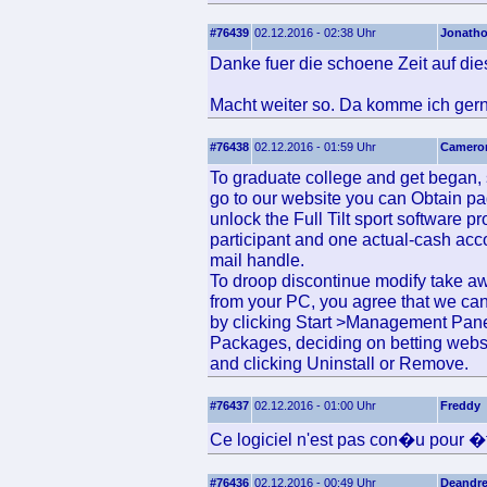
#76439
02.12.2016 - 02:38 Uhr
Jonath
Danke fuer die schoene Zeit auf die
Macht weiter so. Da komme ich gern
#76438
02.12.2016 - 01:59 Uhr
Camero
To graduate college and get began, s
go to our website you can Obtain pa
unlock the Full Tilt sport software p
participant and one actual-cash acc
mail handle.
To droop discontinue modify take aw
from your PC, you agree that we can
by clicking Start >Management Pane
Packages, deciding on betting websi
and clicking Uninstall or Remove.
#76437
02.12.2016 - 01:00 Uhr
Freddy
Ce logiciel n'est pas con�u pour �t
#76436
02.12.2016 - 00:49 Uhr
Deandr