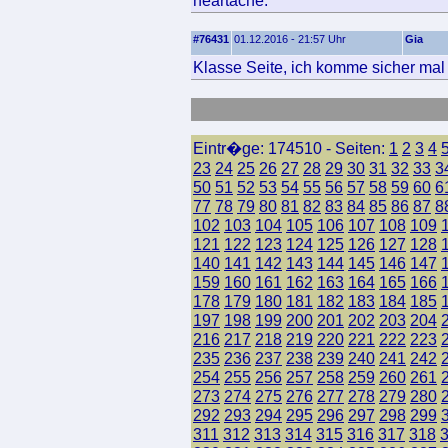
heartache.
#76431
01.12.2016 - 21:57 Uhr
Gia
Klasse Seite, ich komme sicher mal 
Eintr�ge: 174510 - Seiten:
1
2
3
4
23
24
25
26
27
28
29
30
31
32
33
3
50
51
52
53
54
55
56
57
58
59
60
6
77
78
79
80
81
82
83
84
85
86
87
8
102
103
104
105
106
107
108
109
121
122
123
124
125
126
127
128
140
141
142
143
144
145
146
147
159
160
161
162
163
164
165
166
178
179
180
181
182
183
184
185
197
198
199
200
201
202
203
204
216
217
218
219
220
221
222
223
235
236
237
238
239
240
241
242
254
255
256
257
258
259
260
261
273
274
275
276
277
278
279
280
292
293
294
295
296
297
298
299
311
312
313
314
315
316
317
318