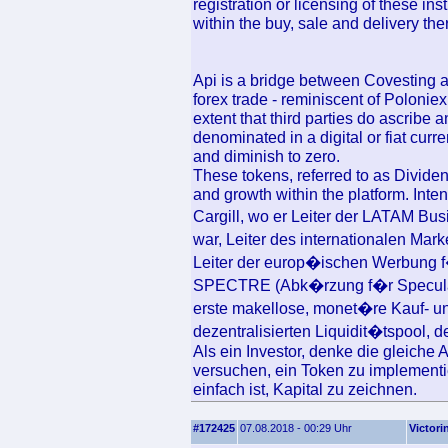
registration or licensing of these in
within the buy, sale and delivery the
Api is a bridge between Covesting a
forex trade - reminiscent of Poloniex
extent that third parties do ascribe a
denominated in a digital or fiat curr
and diminish to zero.
These tokens, referred to as Dividen
and growth within the platform. In
Cargill, wo er Leiter der LATAM Bu
war, Leiter des internationalen Mark
Leiter der europ�ischen Werbung f�
SPECTRE (Abk�rzung f�r Speculativ
erste makellose, monet�re Kauf- un
dezentralisierten Liquidit�tspool, d
Als ein Investor, denke die gleiche 
versuchen, ein Token zu implementi
einfach ist, Kapital zu zeichnen.
#172425
07.08.2018 - 00:29 Uhr
Victori