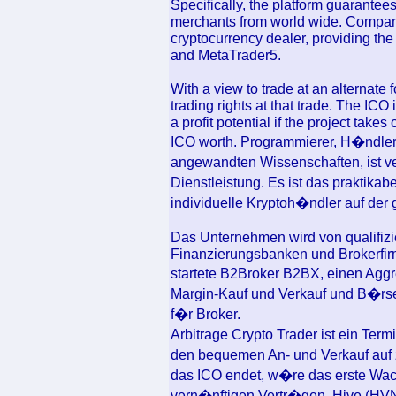
Specifically, the platform guarantees
merchants from world wide. Compan
cryptocurrency dealer, providing th
and MetaTrader5.
With a view to trade at an alternate 
trading rights at that trade. The ICO
a profit potential if the project takes
ICO worth. Programmierer, H�ndler 
angewandten Wissenschaften, ist ve
Dienstleistung. Es ist das praktikab
individuelle Kryptoh�ndler auf der 
Das Unternehmen wird von qualifizie
Finanzierungsbanken und Brokerfir
startete B2Broker B2BX, einen Agg
Margin-Kauf und Verkauf und B�rsen
f�r Broker.
Arbitrage Crypto Trader ist ein Ter
den bequemen An- und Verkauf auf z
das ICO endet, w�re das erste Wa
vern�nftigen Vertr�gen. Hive (HV