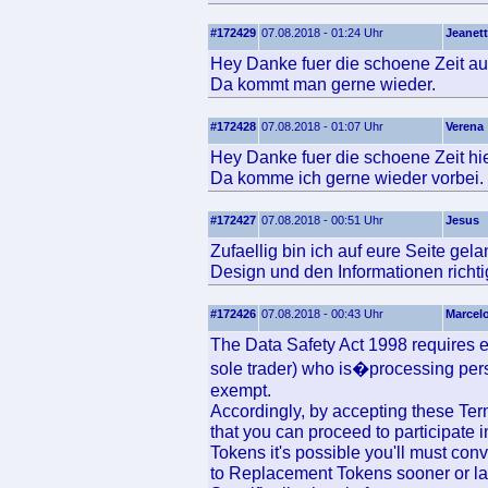
#172429
07.08.2018 - 01:24 Uhr
Jeanet
Hey Danke fuer die schoene Zeit auf
Da kommt man gerne wieder.
#172428
07.08.2018 - 01:07 Uhr
Verena
Hey Danke fuer die schoene Zeit hie
Da komme ich gerne wieder vorbei.
#172427
07.08.2018 - 00:51 Uhr
Jesus
Zufaellig bin ich auf eure Seite gel
Design und den Informationen richtig
#172426
07.08.2018 - 00:43 Uhr
Marcel
The Data Safety Act 1998 requires ev
sole trader) who is�processing perso
exempt.
Accordingly, by accepting these Te
that you can proceed to participate in
Tokens it's possible you'll must co
to Replacement Tokens sooner or lat