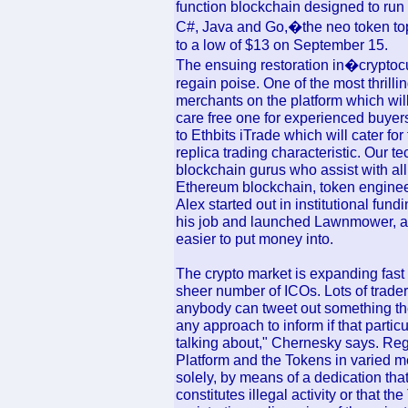
function blockchain designed to run 
C#, Java and Go,�the neo token toppe
to a low of $13 on September 15.
The ensuing restoration in�cryptoc
regain poise. One of the most thrilli
merchants on the platform which wil
care free one for experienced buyer
to Ethbits iTrade which will cater f
replica trading characteristic. Our te
blockchain gurus who assist with all
Ethereum blockchain, token enginee
Alex started out in institutional fund
his job and launched Lawnmower, a 
easier to put money into.
The crypto market is expanding fast 
sheer number of ICOs. Lots of trade
anybody can tweet out something the
any approach to inform if that particu
talking about," Chernesky says. Regu
Platform and the Tokens in varied met
solely, by means of a dedication tha
constitutes illegal activity or that t