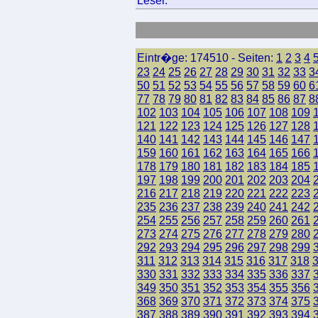
Leser.
Eintr�ge: 174510 - Seiten:
1
2
3
4
23
24
25
26
27
28
29
30
31
32
33
3
50
51
52
53
54
55
56
57
58
59
60
6
77
78
79
80
81
82
83
84
85
86
87
8
102
103
104
105
106
107
108
109
121
122
123
124
125
126
127
128
140
141
142
143
144
145
146
147
159
160
161
162
163
164
165
166
178
179
180
181
182
183
184
185
197
198
199
200
201
202
203
204
216
217
218
219
220
221
222
223
235
236
237
238
239
240
241
242
254
255
256
257
258
259
260
261
273
274
275
276
277
278
279
280
292
293
294
295
296
297
298
299
311
312
313
314
315
316
317
318
330
331
332
333
334
335
336
337
349
350
351
352
353
354
355
356
368
369
370
371
372
373
374
375
387
388
389
390
391
392
393
394