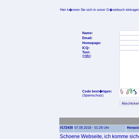
Hier k�nnen Sie sich in unser G�stebuch eintragen
Name:
Email:
Homepage:
ICQ:
Text:
(
Hilfe
)
Code best�tigen:
(Spamschutz)
#172430
07.08.2018 - 01:26 Uhr
Horaci
Schoene Webseite, ich komme siche