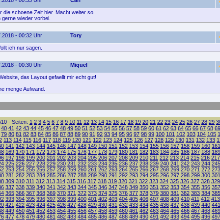
.2018 - 00:33 Uhr
Carl
 die schoene Zeit hier. Macht weiter so.
gerne wieder vorbei.
.2018 - 00:32 Uhr
Tory
llt ich nur sagen.
.2018 - 00:30 Uhr
Miquel
ebsite, das Layout gefaellt mir echt gut!
ne menge Aufwand.
10 - Seiten:
1
2
3
4
5
6
7
8
9
10
11
12
13
14
15
16
17
18
19
20
21
22
23
24
25
26
27
28
29
3
40
41
42
43
44
45
46
47
48
49
50
51
52
53
54
55
56
57
58
59
60
61
62
63
64
65
66
67
68
6
79
80
81
82
83
84
85
86
87
88
89
90
91
92
93
94
95
96
97
98
99
100
101
102
103
104
105
2
113
114
115
116
117
118
119
120
121
122
123
124
125
126
127
128
129
130
131
132
133
1
40
141
142
143
144
145
146
147
148
149
150
151
152
153
154
155
156
157
158
159
160
16
68
169
170
171
172
173
174
175
176
177
178
179
180
181
182
183
184
185
186
187
188
18
96
197
198
199
200
201
202
203
204
205
206
207
208
209
210
211
212
213
214
215
216
217
24
225
226
227
228
229
230
231
232
233
234
235
236
237
238
239
240
241
242
243
244
24
52
253
254
255
256
257
258
259
260
261
262
263
264
265
266
267
268
269
270
271
272
27
80
281
282
283
284
285
286
287
288
289
290
291
292
293
294
295
296
297
298
299
300
30
08
309
310
311
312
313
314
315
316
317
318
319
320
321
322
323
324
325
326
327
328
329
36
337
338
339
340
341
342
343
344
345
346
347
348
349
350
351
352
353
354
355
356
35
64
365
366
367
368
369
370
371
372
373
374
375
376
377
378
379
380
381
382
383
384
38
92
393
394
395
396
397
398
399
400
401
402
403
404
405
406
407
408
409
410
411
412
413
20
421
422
423
424
425
426
427
428
429
430
431
432
433
434
435
436
437
438
439
440
44
48
449
450
451
452
453
454
455
456
457
458
459
460
461
462
463
464
465
466
467
468
46
76
477
478
479
480
481
482
483
484
485
486
487
488
489
490
491
492
493
494
495
496
49