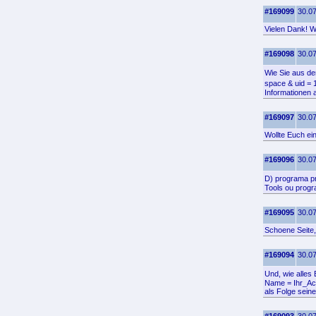
#169099
30.07
Vielen Dank! Wo
#169098
30.07
Wie Sie aus de
space & uid = 
Informationen a
#169097
30.07
Wollte Euch ei
#169096
30.07
D) programa p
Tools ou prog
#169095
30.07
Schoene Seite,
#169094
30.07
Und, wie alles
Name = Ihr_Acc
als Folge seine