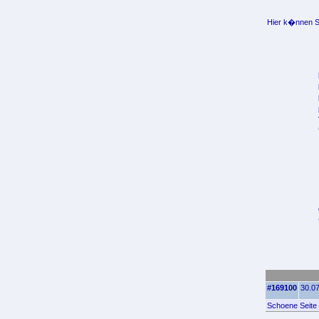
Hier k�nnen Si
#169100
30.07
Schoene Seite 