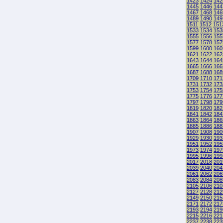
1423
1424
142
1445
1446
144
1467
1468
146
1489
1490
149
1511
1512
151
1533
1534
153
1555
1556
155
1577
1578
157
1599
1600
160
1621
1622
162
1643
1644
164
1665
1666
166
1687
1688
168
1709
1710
171
1731
1732
173
1753
1754
175
1775
1776
177
1797
1798
179
1819
1820
182
1841
1842
184
1863
1864
186
1885
1886
188
1907
1908
190
1929
1930
193
1951
1952
195
1973
1974
197
1995
1996
199
2017
2018
201
2039
2040
204
2061
2062
206
2083
2084
208
2105
2106
210
2127
2128
212
2149
2150
215
2171
2172
217
2193
2194
219
2215
2216
221
2237
2238
223