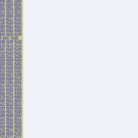
906
3907
3908
928
3929
3930
950
3951
3952
972
3973
3974
994
3995
3996
016
4017
4018
038
4039
4040
060
4061
4062
082
4083
4084
104
4105
4106
6
4127
4128
148
4149
4150
170
4171
4172
192
4193
4194
214
4215
4216
236
4237
4238
258
4259
4260
280
4281
4282
302
4303
4304
324
4325
4326
346
4347
4348
368
4369
4370
390
4391
4392
412
4413
4414
434
4435
4436
456
4457
4458
478
4479
4480
500
4501
4502
522
4523
4524
544
4545
4546
566
4567
4568
588
4589
4590
610
4611
4612
632
4633
4634
654
4655
4656
676
4677
4678
698
4699
4700
720
4721
4722