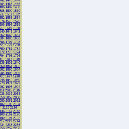
442
1443
1444
464
1465
1466
486
1487
1488
508
1509
1510
530
1531
1532
552
1553
1554
574
1575
1576
596
1597
1598
618
1619
1620
640
1641
1642
662
1663
1664
684
1685
1686
706
1707
1708
728
1729
1730
750
1751
1752
772
1773
1774
794
1795
1796
816
1817
1818
838
1839
1840
860
1861
1862
882
1883
1884
904
1905
1906
926
1927
1928
948
1949
1950
970
1971
1972
992
1993
1994
014
2015
2016
036
2037
2038
058
2059
2060
080
2081
2082
102
2103
2104
4
2125
2126
146
2147
2148
168
2169
2170
190
2191
2192
212
2213
2214
234
2235
2236
256
2257
2258