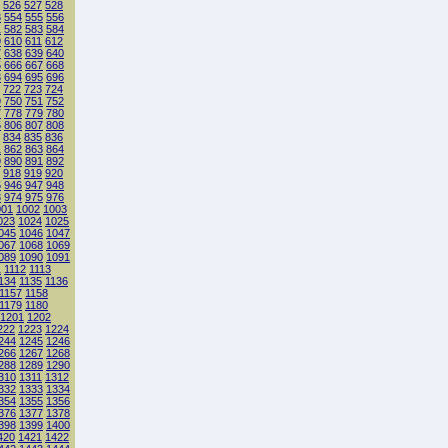
526
527
528
3
554
555
556
1
582
583
584
9
610
611
612
7
638
639
640
5
666
667
668
3
694
695
696
722
723
724
9
750
751
752
7
778
779
780
5
806
807
808
834
835
836
1
862
863
864
9
890
891
892
918
919
920
5
946
947
948
3
974
975
976
001
1002
1003
023
1024
1025
045
1046
1047
067
1068
1069
089
1090
1091
1
1112
1113
134
1135
1136
1157
1158
1179
1180
1201
1202
222
1223
1224
244
1245
1246
266
1267
1268
288
1289
1290
310
1311
1312
332
1333
1334
354
1355
1356
376
1377
1378
398
1399
1400
420
1421
1422