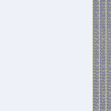
3887
3888
388
3909
3910
391
3931
3932
393
3953
3954
395
3975
3976
397
3997
3998
399
4019
4020
402
4041
4042
404
4063
4064
406
4085
4086
408
4107
4108
410
4129
4130
413
4151
4152
415
4173
4174
417
4195
4196
419
4217
4218
421
4239
4240
424
4261
4262
426
4283
4284
428
4305
4306
430
4327
4328
432
4349
4350
435
4371
4372
437
4393
4394
439
4415
4416
441
4437
4438
443
4459
4460
446
4481
4482
448
4503
4504
450
4525
4526
452
4547
4548
454
4569
4570
457
4591
4592
459
4613
4614
461
4635
4636
463
4657
4658
465
4679
4680
468
4701
4702
470