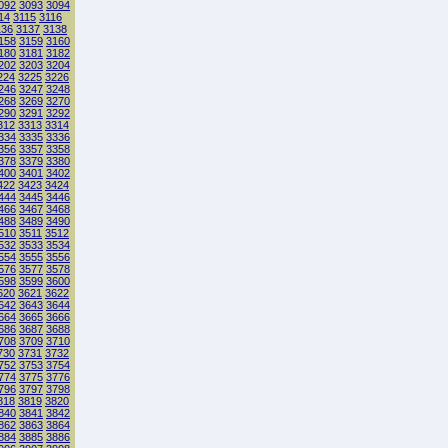
092
3093
3094
14
3115
3116
136
3137
3138
158
3159
3160
180
3181
3182
202
3203
3204
224
3225
3226
246
3247
3248
268
3269
3270
290
3291
3292
312
3313
3314
334
3335
3336
356
3357
3358
378
3379
3380
400
3401
3402
422
3423
3424
444
3445
3446
466
3467
3468
488
3489
3490
510
3511
3512
532
3533
3534
554
3555
3556
576
3577
3578
598
3599
3600
620
3621
3622
642
3643
3644
664
3665
3666
686
3687
3688
708
3709
3710
730
3731
3732
752
3753
3754
774
3775
3776
796
3797
3798
818
3819
3820
840
3841
3842
862
3863
3864
884
3885
3886