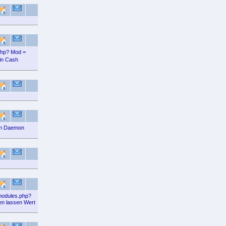
php? Mod =
oin Cash
com Daemon
/modules.php?
len lassen Wert