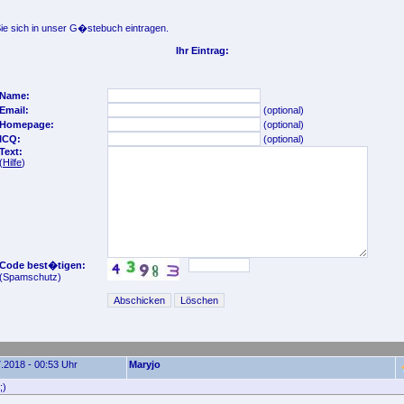
e sich in unser G�stebuch eintragen.
Ihr Eintrag:
Name:
Email:
(optional)
Homepage:
(optional)
ICQ:
(optional)
Text:
(
Hilfe
)
Code best�tigen:
(Spamschutz)
.2018 - 00:53 Uhr
Maryjo
;)