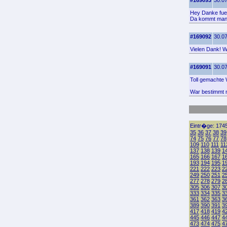
#169093
30.07
Hey Danke fuer
Da kommt man 
#169092
30.07
Vielen Dank! Wo
#169091
30.07
Toll gemachte W
War bestimmt 
Eintr�ge: 1745
35
36
37
38
39
74
75
76
77
78
109
110
111
11
137
138
139
1
165
166
167
1
193
194
195
1
221
222
223
2
249
250
251
2
277
278
279
2
305
306
307
3
333
334
335
3
361
362
363
3
389
390
391
3
417
418
419
4
445
446
447
4
473
474
475
4