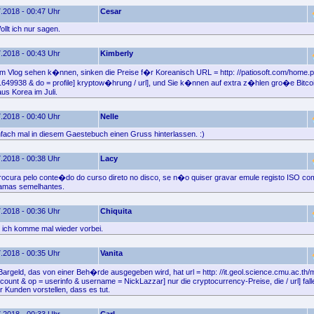
.2018 - 00:47 Uhr
Cesar
llt ich nur sagen.
.2018 - 00:43 Uhr
Kimberly
m Vlog sehen k�nnen, sinken die Preise f�r Koreanisch URL = http: //patiosoft.com/home.
1649938 & do = profile] kryptow�hrung / url], und Sie k�nnen auf extra z�hlen gro�e Bitc
us Korea im Juli.
.2018 - 00:40 Uhr
Nelle
nfach mal in diesem Gaestebuch einen Gruss hinterlassen. :)
.2018 - 00:38 Uhr
Lacy
rocura pelo conte�do do curso direto no disco, se n�o quiser gravar emule registo ISO 
ramas semelhantes.
.2018 - 00:36 Uhr
Chiquita
 ich komme mal wieder vorbei.
.2018 - 00:35 Uhr
Vanita
 Bargeld, das von einer Beh�rde ausgegeben wird, hat url = http: //it.geol.science.cmu.ac.th
ount & op = userinfo & username = NickLazzar] nur die cryptocurrency-Preise, die / url] fal
r Kunden vorstellen, dass es tut.