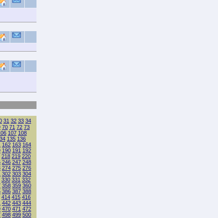
0
31
32
33
34
9
70
71
72
73
106
107
108
34
135
136
1
162
163
164
9
190
191
192
218
219
220
5
246
247
248
3
274
275
276
1
302
303
304
330
331
332
7
358
359
360
5
386
387
388
414
415
416
1
442
443
444
9
470
471
472
7
498
499
500