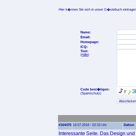
Hier k�nnen Sie sich in unser G�stebuch eintragen
Name:
Email:
Homepage:
ICQ:
Text:
(
Hilfe
)
Code best�tigen:
(Spamschutz)
#164470
18.07.2018 - 02:33 Uhr
Dalton
Interessante Seite. Das Design und 