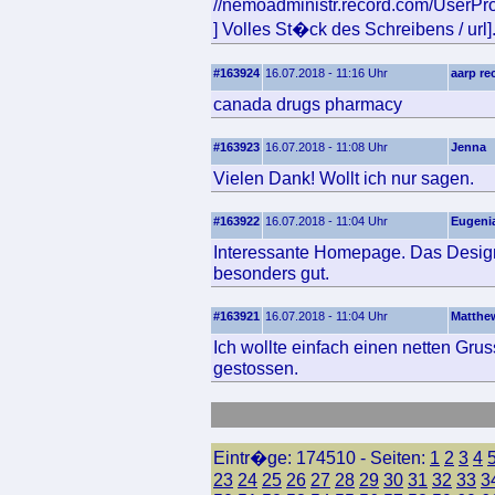
//nemoadministr.record.com/UserPro
] Volles St�ck des Schreibens / url]
#163924
16.07.2018 - 11:16 Uhr
aarp r
canada drugs pharmacy
#163923
16.07.2018 - 11:08 Uhr
Jenna
Vielen Dank! Wollt ich nur sagen.
#163922
16.07.2018 - 11:04 Uhr
Eugeni
Interessante Homepage. Das Design 
besonders gut.
#163921
16.07.2018 - 11:04 Uhr
Matthe
Ich wollte einfach einen netten Grus
gestossen.
Eintr�ge: 174510 - Seiten:
1
2
3
4
23
24
25
26
27
28
29
30
31
32
33
3