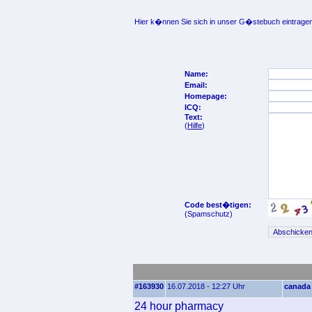
Hier k�nnen Sie sich in unser G�stebuch eintragen
Name:
Email:
Homepage:
ICQ:
Text:
(
Hilfe
)
Code best�tigen:
(Spamschutz)
#163930
16.07.2018 - 12:27 Uhr
canada 
24 hour pharmacy