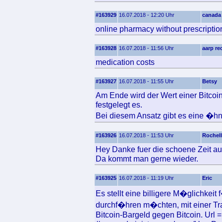
#163929
16.07.2018 - 12:20 Uhr
canada
online pharmacy without prescriptio
#163928
16.07.2018 - 11:56 Uhr
aarp r
medication costs
#163927
16.07.2018 - 11:55 Uhr
Betsy
Am Ende wird der Wert einer Bitcoin
festgelegt es.
Bei diesem Ansatz gibt es eine �hnl
#163926
16.07.2018 - 11:53 Uhr
Rochell
Hey Danke fuer die schoene Zeit auf
Da kommt man gerne wieder.
#163925
16.07.2018 - 11:19 Uhr
Eric
Es stellt eine billigere M�glichkeit
durchf�hren m�chten, mit einer Tra
Bitcoin-Bargeld gegen Bitcoin. Url = 