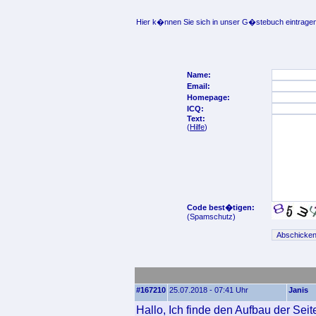
Hier k�nnen Sie sich in unser G�stebuch eintragen
Name:
Email:
Homepage:
ICQ:
Text:
(
Hilfe
)
Code best�tigen:
(Spamschutz)
#167210
25.07.2018 - 07:41 Uhr
Janis
Hallo, Ich finde den Aufbau der Seit