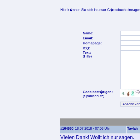
Hier k�nnen Sie sich in unser G�stebuch eintragen
Name:
Email:
Homepage:
ICQ:
Text:
(
Hilfe
)
Code best�tigen:
(Spamschutz)
#164560
18.07.2018 - 07:06 Uhr
Taylah
Vielen Dank! Wollt ich nur sagen.