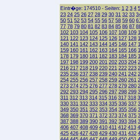
Eintr�ge: 174510 - Seiten:
1
2
3
4
23
24
25
26
27
28
29
30
31
32
33
3
50
51
52
53
54
55
56
57
58
59
60
6
77
78
79
80
81
82
83
84
85
86
87
8
102
103
104
105
106
107
108
109
121
122
123
124
125
126
127
128
140
141
142
143
144
145
146
147
159
160
161
162
163
164
165
166
178
179
180
181
182
183
184
185
197
198
199
200
201
202
203
204
216
217
218
219
220
221
222
223
235
236
237
238
239
240
241
242
254
255
256
257
258
259
260
261
273
274
275
276
277
278
279
280
292
293
294
295
296
297
298
299
311
312
313
314
315
316
317
318
330
331
332
333
334
335
336
337
349
350
351
352
353
354
355
356
368
369
370
371
372
373
374
375
387
388
389
390
391
392
393
394
406
407
408
409
410
411
412
413
425
426
427
428
429
430
431
432
444
445
446
447
448
449
450
451