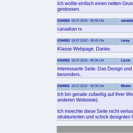
Ich wollte einfach einen netten Gru
gestossen.
#164554
18.07.2018 - 06:46 Uhr
canadia
canadian rx
#164553
18.07.2018 - 06:45 Uhr
Leroy
Klasse Webpage. Danke.
#164552
18.07.2018 - 06:36 Uhr
Lizzie
Interessante Seite. Das Design und 
besonders.
#164551
18.07.2018 - 06:35 Uhr
Mickie
Ich bin gerade zufaellig auf Ihrer 
anderen Websiete).
Ich moechte diese Seite nicht verla
strukturierten und schick designten