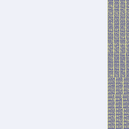
389
390
391
3
417
418
419
4
445
446
447
4
473
474
475
4
501
502
503
5
529
530
531
5
557
558
559
5
585
586
587
5
613
614
615
6
641
642
643
6
669
670
671
6
697
698
699
7
725
726
727
7
753
754
755
7
781
782
783
7
809
810
811
8
837
838
839
8
865
866
867
8
893
894
895
8
921
922
923
9
949
950
951
9
977
978
979
9
1004
1005
100
1026
1027
102
1048
1049
105
1070
1071
107
1092
1093
109
1114
1115
1116
1137
1138
113
1159
1160
116
1181
1182
118
1203
1204
120
1225
1226
122
1247
1248
124
1269
1270
127
1291
1292
129
1313
1314
131