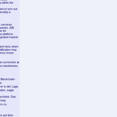
 within the
nt to turn out
develop a
g services
 weeks. AIB
n for
e platform.
tegrated market
ated risks when
tilization may
rency know-
t currencies at
 zu bestimmen,
 Blockchain-
X-
er in der Lage
nden, sagte
rscheint. Das
hrung
ns zu
en auf dem