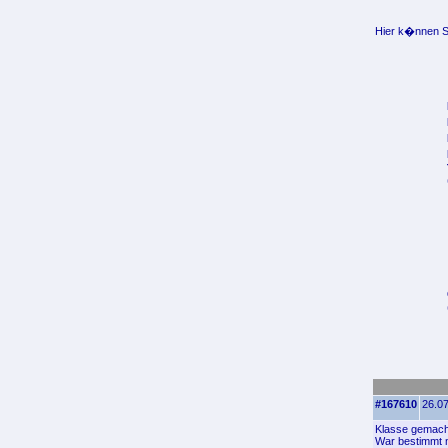
Hier k�nnen Si
#167610
26.07
Klasse gemacht
War bestimmt n