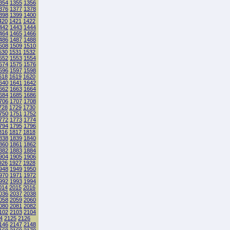
354
1355
1356
376
1377
1378
398
1399
1400
420
1421
1422
442
1443
1444
464
1465
1466
486
1487
1488
508
1509
1510
530
1531
1532
552
1553
1554
574
1575
1576
596
1597
1598
618
1619
1620
640
1641
1642
662
1663
1664
684
1685
1686
706
1707
1708
728
1729
1730
750
1751
1752
772
1773
1774
794
1795
1796
816
1817
1818
838
1839
1840
860
1861
1862
882
1883
1884
904
1905
1906
926
1927
1928
948
1949
1950
970
1971
1972
992
1993
1994
014
2015
2016
036
2037
2038
058
2059
2060
080
2081
2082
102
2103
2104
4
2125
2126
146
2147
2148