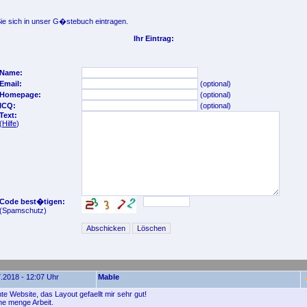
e sich in unser G�stebuch eintragen.
Ihr Eintrag:
Name:
Email:
(optional)
Homepage:
(optional)
ICQ:
(optional)
Text:
(
Hilfe
)
Code best�tigen:
(Spamschutz)
.2018 - 12:07 Uhr
Mable
e Website, das Layout gefaellt mir sehr gut!
e menge Arbeit.