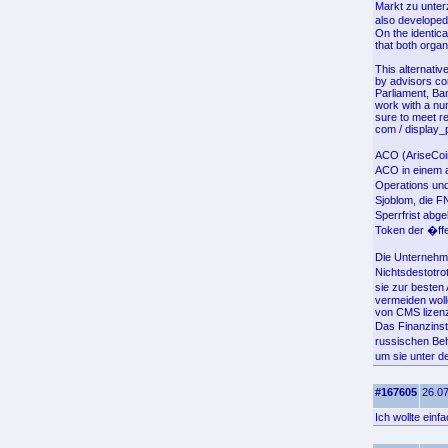
Markt zu unter
also developed 
On the identical
that both orga
This alternati
by advisors co
Parliament, Ba
work with a nu
sure to meet re
com / display_
ACO (AriseCoi
ACO in einem a
Operations und
Sjoblom, die F
Sperrfrist abg
Token der �ffe
Die Unternehme
Nichtsdestotro
sie zur besten
vermeiden wol
von CMS lizenz
Das Finanzinst
russischen Be
um sie unter d
#167605
26.07
Ich wollte ein