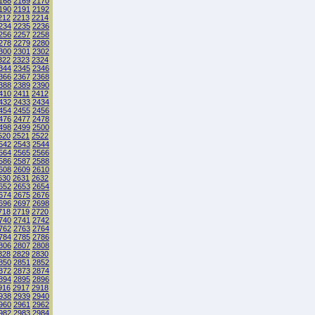
168
2169
2170
190
2191
2192
212
2213
2214
234
2235
2236
256
2257
2258
278
2279
2280
300
2301
2302
322
2323
2324
344
2345
2346
366
2367
2368
388
2389
2390
410
2411
2412
432
2433
2434
454
2455
2456
476
2477
2478
498
2499
2500
520
2521
2522
542
2543
2544
564
2565
2566
586
2587
2588
608
2609
2610
630
2631
2632
652
2653
2654
674
2675
2676
696
2697
2698
718
2719
2720
740
2741
2742
762
2763
2764
784
2785
2786
806
2807
2808
828
2829
2830
850
2851
2852
872
2873
2874
894
2895
2896
916
2917
2918
938
2939
2940
960
2961
2962
982
2983
2984