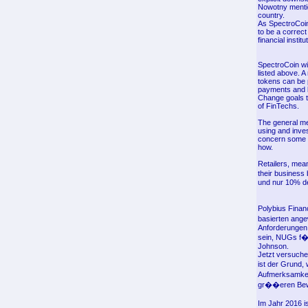
Nowotny mentio
country.
As SpectroCoin 
to be a correct 
financial instit
SpectroCoin wi
listed above. A
tokens can be p
payments and l
Change goals to
of FinTechs.
The general me
using and inve
concern some E
how.
Retailers, mea
their busines
und nur 10% de
Polybius Finan
basierten ang
Anforderungen 
sein, NUGs f�
Johnson.
Jetzt versuchen
ist der Grund,
Aufmerksamkei
gr��eren Bew
Im Jahr 2016 i