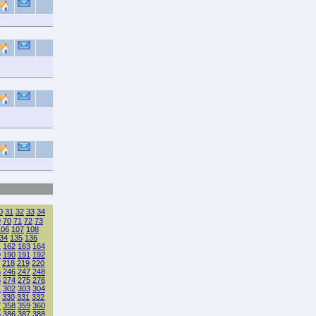
0
31
32
33
34
9
70
71
72
73
106
107
108
34
135
136
1
162
163
164
9
190
191
192
218
219
220
5
246
247
248
3
274
275
276
1
302
303
304
330
331
332
7
358
359
360
5
386
387
388