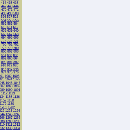
414
415
416
1
442
443
444
9
470
471
472
7
498
499
500
526
527
528
3
554
555
556
1
582
583
584
9
610
611
612
7
638
639
640
5
666
667
668
3
694
695
696
722
723
724
9
750
751
752
7
778
779
780
5
806
807
808
834
835
836
1
862
863
864
9
890
891
892
918
919
920
5
946
947
948
3
974
975
976
001
1002
1003
023
1024
1025
045
1046
1047
067
1068
1069
089
1090
1091
1
1112
1113
134
1135
1136
1157
1158
1179
1180
1201
1202
222
1223
1224
244
1245
1246
266
1267
1268
288
1289
1290
310
1311
1312
332
1333
1334