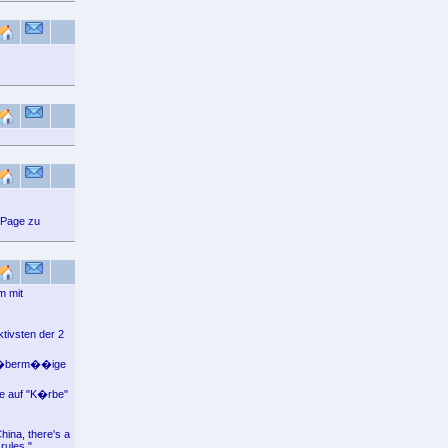
n Page zu
m mit
tivsten der 2
rt �berm��ige
ie auf "K�rbe"
ina, there's a
rules,"