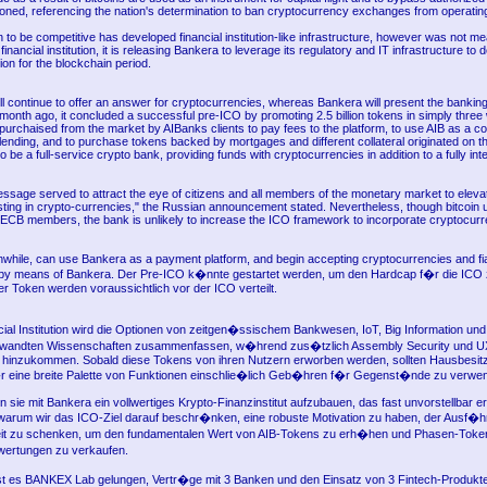
ned, referencing the nation's determination to ban cryptocurrency exchanges from operating
to be competitive has developed financial institution-like infrastructure, however was not mea
financial institution, it is releasing Bankera to leverage its regulatory and IT infrastructure to 
ution for the blockchain period.
ll continue to offer an answer for cryptocurrencies, whereas Bankera will present the bankin
 month ago, it concluded a successful pre-ICO by promoting 2.5 billion tokens in simply three
urchaised from the market by AIBanks clients to pay fees to the platform, to use AIB as a coi
ending, and to purchase tokens backed by mortgages and different collateral originated on th
 be a full-service crypto bank, providing funds with cryptocurrencies in addition to a fully in
ssage served to attract the eye of citizens and all members of the monetary market to elev
sting in crypto-currencies," the Russian announcement stated. Nevertheless, though bitcoin u
CB members, the bank is unlikely to increase the ICO framework to incorporate cryptocur
nwhile, can use Bankera as a payment platform, and begin accepting cryptocurrencies and fia
s by means of Bankera. Der Pre-ICO k�nnte gestartet werden, um den Hardcap f�r die ICO
r Token werden voraussichtlich vor der ICO verteilt.
cial Institution wird die Optionen von zeitgen�ssischem Bankwesen, IoT, Big Information und
ewandten Wissenschaften zusammenfassen, w�hrend zus�tzlich Assembly Security und U
hinzukommen. Sobald diese Tokens von ihren Nutzern erworben werden, sollten Hausbesitz
r eine breite Palette von Funktionen einschlie�lich Geb�hren f�r Gegenst�nde zu verwe
 sie mit Bankera ein vollwertiges Krypto-Finanzinstitut aufzubauen, das fast unvorstellbar e
 warum wir das ICO-Ziel darauf beschr�nken, eine robuste Motivation zu haben, der Ausf�
t zu schenken, um den fundamentalen Wert von AIB-Tokens zu erh�hen und Phasen-Toke
ertungen zu verkaufen.
st es BANKEX Lab gelungen, Vertr�ge mit 3 Banken und den Einsatz von 3 Fintech-Produkt