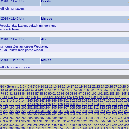
.2018 - 11:49 Uhr
Cecilia
llt ich nur sagen.
.2018 - 11:48 Uhr
Margot
ebsite, das Layout gefaellt mir echt gut!
haufen Aufwand.
.2018 - 11:45 Uhr
Abe
 schoene Zeit auf dieser Webseite.
so. Da kommt man gerne wieder.
.2018 - 11:44 Uhr
Maude
llt ich nur mal sagen.
10 - Seiten:
1
2
3
4
5
6
7
8
9
10
11
12
13
14
15
16
17
18
19
20
21
22
23
24
25
26
27
28
29
3
40
41
42
43
44
45
46
47
48
49
50
51
52
53
54
55
56
57
58
59
60
61
62
63
64
65
66
67
68
6
79
80
81
82
83
84
85
86
87
88
89
90
91
92
93
94
95
96
97
98
99
100
101
102
103
104
105
2
113
114
115
116
117
118
119
120
121
122
123
124
125
126
127
128
129
130
131
132
133
1
40
141
142
143
144
145
146
147
148
149
150
151
152
153
154
155
156
157
158
159
160
16
68
169
170
171
172
173
174
175
176
177
178
179
180
181
182
183
184
185
186
187
188
18
96
197
198
199
200
201
202
203
204
205
206
207
208
209
210
211
212
213
214
215
216
217
24
225
226
227
228
229
230
231
232
233
234
235
236
237
238
239
240
241
242
243
244
24
52
253
254
255
256
257
258
259
260
261
262
263
264
265
266
267
268
269
270
271
272
27
80
281
282
283
284
285
286
287
288
289
290
291
292
293
294
295
296
297
298
299
300
30
08
309
310
311
312
313
314
315
316
317
318
319
320
321
322
323
324
325
326
327
328
329
36
337
338
339
340
341
342
343
344
345
346
347
348
349
350
351
352
353
354
355
356
35
64
365
366
367
368
369
370
371
372
373
374
375
376
377
378
379
380
381
382
383
384
38