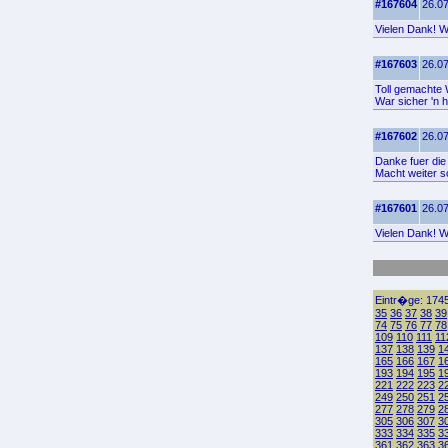
#167604
26.07
Vielen Dank! Wo
#167603
26.07
Toll gemachte W
War sicher 'n 
#167602
26.07
Danke fuer die
Macht weiter 
#167601
26.07
Vielen Dank! Wo
Eintr�ge: 1745
35
36
37
38
39
74
75
76
77
78
109
110
111
11
137
138
139
1
165
166
167
1
193
194
195
1
221
222
223
2
249
250
251
2
277
278
279
2
305
306
307
3
333
334
335
3
361
362
363
3