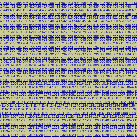
92
393
394
395
396
397
398
399
400
401
402
403
404
405
406
407
408
409
410
411
412
413
20
421
422
423
424
425
426
427
428
429
430
431
432
433
434
435
436
437
438
439
440
44
48
449
450
451
452
453
454
455
456
457
458
459
460
461
462
463
464
465
466
467
468
46
76
477
478
479
480
481
482
483
484
485
486
487
488
489
490
491
492
493
494
495
496
49
04
505
506
507
508
509
510
511
512
513
514
515
516
517
518
519
520
521
522
523
524
525
32
533
534
535
536
537
538
539
540
541
542
543
544
545
546
547
548
549
550
551
552
55
60
561
562
563
564
565
566
567
568
569
570
571
572
573
574
575
576
577
578
579
580
58
88
589
590
591
592
593
594
595
596
597
598
599
600
601
602
603
604
605
606
607
608
60
16
617
618
619
620
621
622
623
624
625
626
627
628
629
630
631
632
633
634
635
636
63
44
645
646
647
648
649
650
651
652
653
654
655
656
657
658
659
660
661
662
663
664
66
72
673
674
675
676
677
678
679
680
681
682
683
684
685
686
687
688
689
690
691
692
69
00
701
702
703
704
705
706
707
708
709
710
711
712
713
714
715
716
717
718
719
720
721
28
729
730
731
732
733
734
735
736
737
738
739
740
741
742
743
744
745
746
747
748
74
56
757
758
759
760
761
762
763
764
765
766
767
768
769
770
771
772
773
774
775
776
77
84
785
786
787
788
789
790
791
792
793
794
795
796
797
798
799
800
801
802
803
804
80
12
813
814
815
816
817
818
819
820
821
822
823
824
825
826
827
828
829
830
831
832
833
40
841
842
843
844
845
846
847
848
849
850
851
852
853
854
855
856
857
858
859
860
86
68
869
870
871
872
873
874
875
876
877
878
879
880
881
882
883
884
885
886
887
888
88
96
897
898
899
900
901
902
903
904
905
906
907
908
909
910
911
912
913
914
915
916
917
24
925
926
927
928
929
930
931
932
933
934
935
936
937
938
939
940
941
942
943
944
94
52
953
954
955
956
957
958
959
960
961
962
963
964
965
966
967
968
969
970
971
972
97
80
981
982
983
984
985
986
987
988
989
990
991
992
993
994
995
996
997
998
999
1000
1
6
1007
1008
1009
1010
1011
1012
1013
1014
1015
1016
1017
1018
1019
1020
1021
1022
1
8
1029
1030
1031
1032
1033
1034
1035
1036
1037
1038
1039
1040
1041
1042
1043
1044
1
0
1051
1052
1053
1054
1055
1056
1057
1058
1059
1060
1061
1062
1063
1064
1065
1066
1
2
1073
1074
1075
1076
1077
1078
1079
1080
1081
1082
1083
1084
1085
1086
1087
1088
1
4
1095
1096
1097
1098
1099
1100
1101
1102
1103
1104
1105
1106
1107
1108
1109
1110
111
1117
1118
1119
1120
1121
1122
1123
1124
1125
1126
1127
1128
1129
1130
1131
1132
1133
1
9
1140
1141
1142
1143
1144
1145
1146
1147
1148
1149
1150
1151
1152
1153
1154
1155
1156
1
1162
1163
1164
1165
1166
1167
1168
1169
1170
1171
1172
1173
1174
1175
1176
1177
1178
3
1184
1185
1186
1187
1188
1189
1190
1191
1192
1193
1194
1195
1196
1197
1198
1199
1200
5
1206
1207
1208
1209
1210
1211
1212
1213
1214
1215
1216
1217
1218
1219
1220
1221
1
7
1228
1229
1230
1231
1232
1233
1234
1235
1236
1237
1238
1239
1240
1241
1242
1243
1
9
1250
1251
1252
1253
1254
1255
1256
1257
1258
1259
1260
1261
1262
1263
1264
1265
1
1
1272
1273
1274
1275
1276
1277
1278
1279
1280
1281
1282
1283
1284
1285
1286
1287
1
3
1294
1295
1296
1297
1298
1299
1300
1301
1302
1303
1304
1305
1306
1307
1308
1309
1
5
1316
1317
1318
1319
1320
1321
1322
1323
1324
1325
1326
1327
1328
1329
1330
1331
1