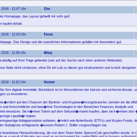
.2018 - 12:07 Uhr
Zita
e Homapage, das Layout gefaellt mir sehr gut!
n haufen Arbeit.
.2018 - 12:03 Uhr
Ferne
ebpage. Das Design und die nuetzlichen Informationen gefallen mir besonders gut.
.2018 - 11:58 Uhr
Misty
 zufaellig auf Ihrer Page gelandet (war auf der Suche nach einer anderen Websiete).
ese Seite nicht verlassen, ohne Dir ein Lob zu dieser gut strukturierten und schick designte
.2018 - 11:52 Uhr
Hunter
 Sie Ihre digitale Immobilie: Brickblock ist im Wesentlichen der klarste und sicherste Ansatz, u
en zu investieren.
pts�chlich auf den Chancen der Banken- und Kryptow�hrungsbranche, werden wir die effek
n und fortschrittliche und bew�hrte Technologien in den Bereichen Finanzen, Analytik und
heit einsetzen. Sie k�nnen Token auf dem Sekund�rmarkt kaufen, aber sie k�nnten do
 geringe Liquidit�t haben.
eringwertige Anlageprodukte anbieten, �hnlich wie Aktienfonds (ETFs) und Krypto-Fonds, d
 der Nobelpreis-erfolgreiche �konom Robert J. Shiller vorgeschlagen hat.
ne brandneue Herausforderung, die von dem Team hinter SpectroCoin geschaffen wurde. In Ch
de as a result of bitcoins are used as an instrument for capital flight and to bypass authorized 