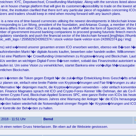
zeichnen: KYC, Depotwechsel, Crowdfunding-Marktplatz. Along with the services listed abo
an in house change platform that will give its customers�possibility to trade on the lowest at
 time, the institution clarified that there isn't any particular piece of regulation concerning IC
nizers and traders should keep in mind when moving forward with any launch plans.
ve is a new era of time-based currencies utilising the newest developments in blockchain kn
rresponding to Lon Wong, president of the foundation, and Antanas Guoga, a member of the
nkera differs from other ICOs as it already has an MVP within the form of SpectroCoin. We've
mber of government-insured banking companions to proceed growing futuristic fintech merch
gulatory standards and push the financial sector of the blockchain forward.[img]https://thum
pic_with_logo / 2595829/243992374 / stock-vektor-bank-vektor-icon-243992374.jpg / img]
ns) wird w�hrend unserer gesamten ersten ICO erworben werden, ebenso wie B�rsen f�r 
ufstrebenden Markt f�r digitale Assets kaufen, bewerben oder handeln wollen. Willkomme
 ist eine Plattform f�r Crowdfunding-Unternehmen zu Kryptow�hrung und Blockchain. Laut
NUs werden an wichtigen Digital-Forex-B�rsen notiert, sobald das Finanzinstitut autorisiert 
elaufen ist. Um seine Vision zu verwirklichen, startet Bankera eine vorl�ufige M�nzausgabe
ntlichen Blockchain.
n k�nnten die Token gegen Entgelt f�r die zuk�nftige Entwicklung ihres Gesch�fts erhal
tz planen sie, einfach eine breite Palette von Kryptow�hrungen und Fiat-W�hrungen zu akz
 Alternative f�r diejenigen macht, die Kryptow�hrungen verwenden - oder einfach konventio
len. Finance Magnates sprach mit ICO und Crypto-Forex-Kenner Ville Oehman, der als Co-
ierten Crypto Fund, Blockchain Applied Sciences SPC, eine ganze Reihe von ICOs bis heute 
itut Russlands hat Anfang dieses Jahres eine Warnung der Anleger f�r die ICOs herausgeg
h�rden haben wiederholt die Notwendigkeit strenger Regeln f�r Kryptow�hrungen und ICOs
er Kontrolle der Beh�rden zu halten.
.2018 - 11:51 Uhr
Bernd
fach einen netten Gruss hinterlassen. Bin eben auf die Websiete gestossen.