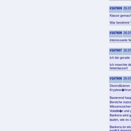
#167609
26.07
Klasse gemacht
War bestimmt '
#167608
26.07
Interessante W
#167607
26.07
Ich bin gerade
Ich moechte di
hinterlassen!
#167606
26.07
Diversifizieren
Kryptow�hrung
Basierend hau
Bereiche nutze
Wissenssicher
Volatilit�t und
Bankera wird g
lauten, wie es
Bankera ist ei
explicit downsi