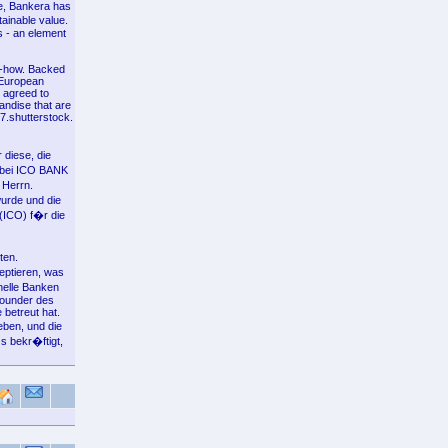
ve, Bankera has
tainable value.
Os - an element
ow-how. Backed
 European
 agreed to
andise that are
b7.shutterstock.
diese, die
n bei ICO BANK
 Herrn.
wurde und die
 (ICO) f�r die
ten.
eptieren, was
nelle Banken
Founder des
betreut hat.
eben, und die
 bekr�ftigt,