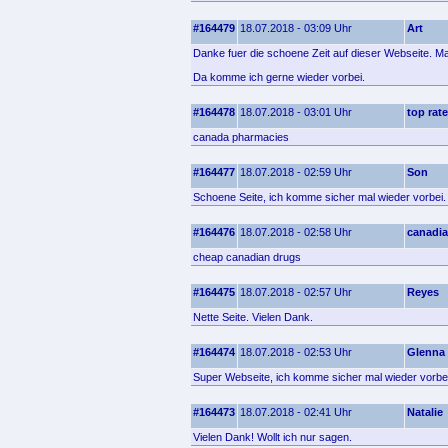
#164479
18.07.2018 - 03:09 Uhr
Art
Danke fuer die schoene Zeit auf dieser Webseite. Ma
Da komme ich gerne wieder vorbei.
#164478
18.07.2018 - 03:01 Uhr
top rat
canada pharmacies
#164477
18.07.2018 - 02:59 Uhr
Son
Schoene Seite, ich komme sicher mal wieder vorbei.
#164476
18.07.2018 - 02:58 Uhr
canadia
cheap canadian drugs
#164475
18.07.2018 - 02:57 Uhr
Reyes
Nette Seite. Vielen Dank.
#164474
18.07.2018 - 02:53 Uhr
Glenna
Super Webseite, ich komme sicher mal wieder vorbei
#164473
18.07.2018 - 02:41 Uhr
Natalie
Vielen Dank! Wollt ich nur sagen.