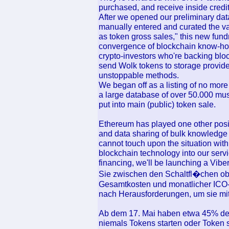
purchased, and receive inside credit 
After we opened our preliminary dat
manually entered and curated the vas
as token gross sales," this new fun
convergence of blockchain know-how
crypto-investors who're backing bloc
send Wolk tokens to storage provid
unstoppable methods.
We began off as a listing of no more
a large database of over 50.000 mus
put into main (public) token sale.
Ethereum has played one other posi
and data sharing of bulk knowledge 
cannot touch upon the situation with 
blockchain technology into our serv
financing, we'll be launching a Vi
Sie zwischen den Schaltfl�chen ob
Gesamtkosten und monatlicher ICO-
nach Herausforderungen, um sie mit 
Ab dem 17. Mai haben etwa 45% der 
niemals Tokens starten oder Token s