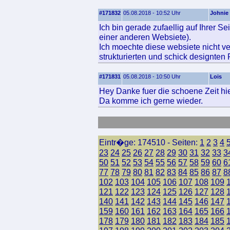
#171832
05.08.2018 - 10:52 Uhr
Johnie
Ich bin gerade zufaellig auf Ihrer S
einer anderen Websiete).
Ich moechte diese websiete nicht ve
strukturierten und schick designten
#171831
05.08.2018 - 10:50 Uhr
Lois
Hey Danke fuer die schoene Zeit hie
Da komme ich gerne wieder.
Eintr�ge: 174510 - Seiten:
1
2
3
4
23
24
25
26
27
28
29
30
31
32
33
3
50
51
52
53
54
55
56
57
58
59
60
6
77
78
79
80
81
82
83
84
85
86
87
8
102
103
104
105
106
107
108
109
121
122
123
124
125
126
127
128
140
141
142
143
144
145
146
147
159
160
161
162
163
164
165
166
178
179
180
181
182
183
184
185