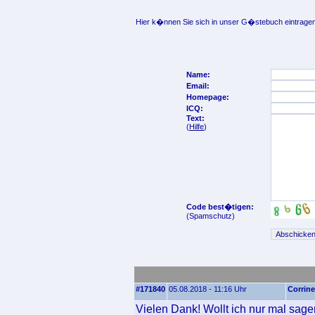
Hier k�nnen Sie sich in unser G�stebuch eintragen
Name:
Email:
Homepage:
ICQ:
Text:
(
Hilfe
)
Code best�tigen:
(Spamschutz)
#171840
05.08.2018 - 11:16 Uhr
Corrine
Vielen Dank! Wollt ich nur mal sage