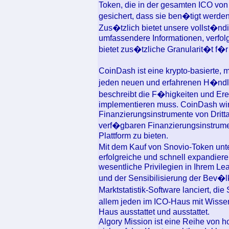
Token, die in der gesamten ICO von
gesichert, dass sie ben�tigt werde
Zus�tzlich bietet unsere vollst�n
umfassendere Informationen, verfo
bietet zus�tzliche Granularit�t f�
CoinDash ist eine krypto-basierte, m
jeden neuen und erfahrenen H�ndle
beschreibt die F�higkeiten und Ere
implementieren muss. CoinDash wird
Finanzierungsinstrumente von Dritt
verf�gbaren Finanzierungsinstrumen
Plattform zu bieten.
Mit dem Kauf von Snovio-Token unt
erfolgreiche und schnell expandier
wesentliche Privilegien in Ihrem Le
und der Sensibilisierung der Bev�l
Marktstatistik-Software lanciert, d
allem jeden im ICO-Haus mit Wisse
Haus ausstattet und ausstattet.
Algory Mission ist eine Reihe von ho