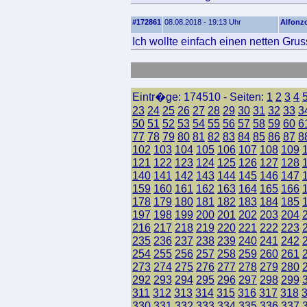
#172861
08.08.2018 - 19:13 Uhr
Alfonz
Ich wollte einfach einen netten Gru
Eintr�ge: 174510 - Seiten:
1
2
3
4
23
24
25
26
27
28
29
30
31
32
33
3
50
51
52
53
54
55
56
57
58
59
60
6
77
78
79
80
81
82
83
84
85
86
87
8
102
103
104
105
106
107
108
109
121
122
123
124
125
126
127
128
140
141
142
143
144
145
146
147
159
160
161
162
163
164
165
166
178
179
180
181
182
183
184
185
197
198
199
200
201
202
203
204
216
217
218
219
220
221
222
223
235
236
237
238
239
240
241
242
254
255
256
257
258
259
260
261
273
274
275
276
277
278
279
280
292
293
294
295
296
297
298
299
311
312
313
314
315
316
317
318
330
331
332
333
334
335
336
337