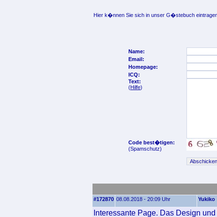
Hier k�nnen Sie sich in unser G�stebuch eintragen
Name:
Email:
Homepage:
ICQ:
Text:
(
Hilfe
)
Code best�tigen:
(Spamschutz)
#172870
08.08.2018 - 20:09 Uhr
Yukiko
Interessante Page. Das Design und d