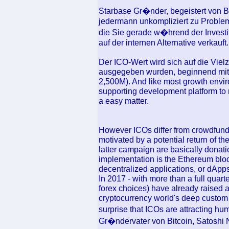
Starbase Gr�nder, begeistert von 
jedermann unkompliziert zu Problem
die Sie gerade w�hrend der Investi
auf der internen Alternative verkauft.
Der ICO-Wert wird sich auf die Viel
ausgegeben wurden, beginnend mit 0.
2,500M). And like most growth enviro
supporting development platform to
a easy matter.
However ICOs differ from crowdfundin
motivated by a potential return of th
latter campaign are basically donat
implementation is the Ethereum bloc
decentralized applications, or dApps
In 2017 - with more than a full quart
forex choices) have already raised ab
cryptocurrency world's deep custom of
surprise that ICOs are attracting hu
Gr�ndervater von Bitcoin, Satoshi