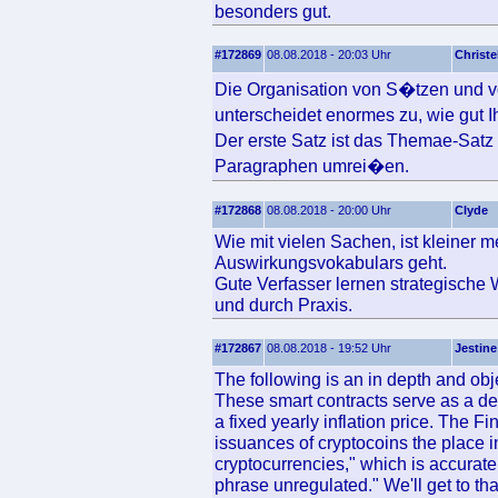
besonders gut.
#172869
08.08.2018 - 20:03 Uhr
Christe
Die Organisation von S�tzen und v
unterscheidet enormes zu, wie gut 
Der erste Satz ist das Themae-Sat
Paragraphen umrei�en.
#172868
08.08.2018 - 20:00 Uhr
Clyde
Wie mit vielen Sachen, ist kleiner
Auswirkungsvokabulars geht.
Gute Verfasser lernen strategische 
und durch Praxis.
#172867
08.08.2018 - 19:52 Uhr
Jestine
The following is an in depth and obj
These smart contracts serve as a de
a fixed yearly inflation price. The F
issuances of cryptocoins the place in
cryptocurrencies," which is accurate
phrase unregulated." We'll get to tha