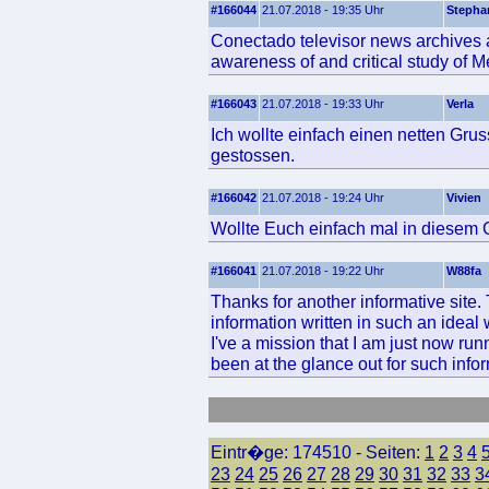
#166044
21.07.2018 - 19:35 Uhr
Stepha
Conectado televisor news archives ar
awareness of and critical study of 
#166043
21.07.2018 - 19:33 Uhr
Verla
Ich wollte einfach einen netten Gru
gestossen.
#166042
21.07.2018 - 19:24 Uhr
Vivien
Wollte Euch einfach mal in diesem 
#166041
21.07.2018 - 19:22 Uhr
W88fa
Thanks for another informative site. 
information written in such an ideal
I've a mission that I am just now run
been at the glance out for such info
Eintr�ge: 174510 - Seiten:
1
2
3
4
23
24
25
26
27
28
29
30
31
32
33
3