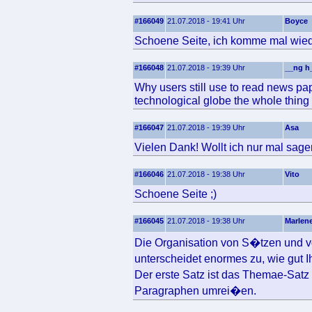
#166049
21.07.2018 - 19:41 Uhr
Boyce
Schoene Seite, ich komme mal wied
#166048
21.07.2018 - 19:39 Uhr
__ng h
Why users still use to read news pa
technological globe the whole thing
#166047
21.07.2018 - 19:39 Uhr
Asa
Vielen Dank! Wollt ich nur mal sage
#166046
21.07.2018 - 19:38 Uhr
Vito
Schoene Seite ;)
#166045
21.07.2018 - 19:38 Uhr
Marlen
Die Organisation von S�tzen und v
unterscheidet enormes zu, wie gut 
Der erste Satz ist das Themae-Sat
Paragraphen umrei�en.