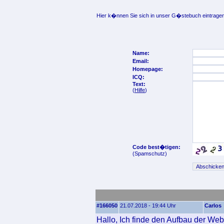
Hier k�nnen Sie sich in unser G�stebuch eintragen
Name:
Email:
Homepage:
ICQ:
Text:
(
Hilfe
)
Code best�tigen:
(Spamschutz)
#166050
21.07.2018 - 19:44 Uhr
Carlos
Hallo, Ich finde den Aufbau der Webs