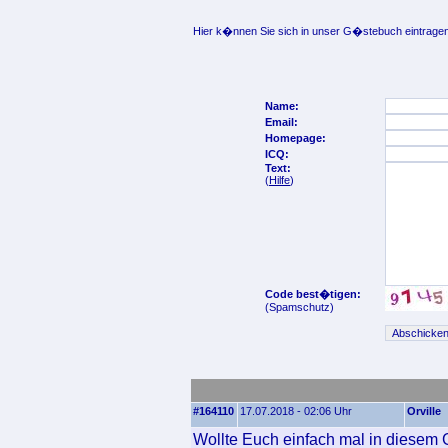
Hier k�nnen Sie sich in unser G�stebuch eintragen
Name:
Email:
Homepage:
ICQ:
Text:
(
Hilfe
)
Code best�tigen:
(Spamschutz)
#164110
17.07.2018 - 02:06 Uhr
Orville
Wollte Euch einfach mal in diesem 