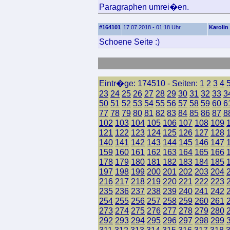
Paragraphen umrei�en.
#164101
17.07.2018 - 01:18 Uhr
Karolin
Schoene Seite :)
Eintr�ge: 174510 - Seiten:
1
2
3
4
23
24
25
26
27
28
29
30
31
32
33
3
50
51
52
53
54
55
56
57
58
59
60
6
77
78
79
80
81
82
83
84
85
86
87
8
102
103
104
105
106
107
108
109
121
122
123
124
125
126
127
128
140
141
142
143
144
145
146
147
159
160
161
162
163
164
165
166
178
179
180
181
182
183
184
185
197
198
199
200
201
202
203
204
216
217
218
219
220
221
222
223
235
236
237
238
239
240
241
242
254
255
256
257
258
259
260
261
273
274
275
276
277
278
279
280
292
293
294
295
296
297
298
299