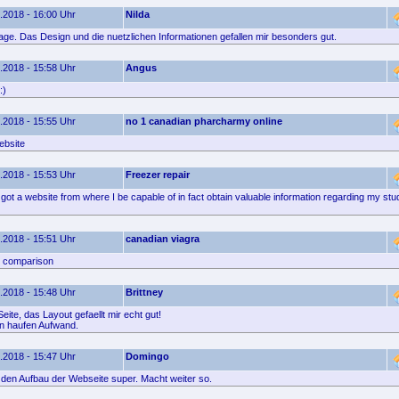
.2018 - 16:00 Uhr
Nilda
age. Das Design und die nuetzlichen Informationen gefallen mir besonders gut.
.2018 - 15:58 Uhr
Angus
:)
.2018 - 15:55 Uhr
no 1 canadian pharcharmy online
website
.2018 - 15:53 Uhr
Freezer repair
I got a website from where I be capable of in fact obtain valuable information regarding my st
.2018 - 15:51 Uhr
canadian viagra
 comparison
.2018 - 15:48 Uhr
Brittney
eite, das Layout gefaellt mir echt gut!
n haufen Aufwand.
.2018 - 15:47 Uhr
Domingo
e den Aufbau der Webseite super. Macht weiter so.