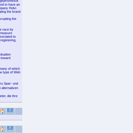
ngsprozessor.
ood to have an
mpany Holvi.
ating the brand
srupting the
he race by
h measure
sociated to
registering,
ituation
 toward
s-many of which
new type of Web
 zu Spar- und
alternativen
er, die ihre