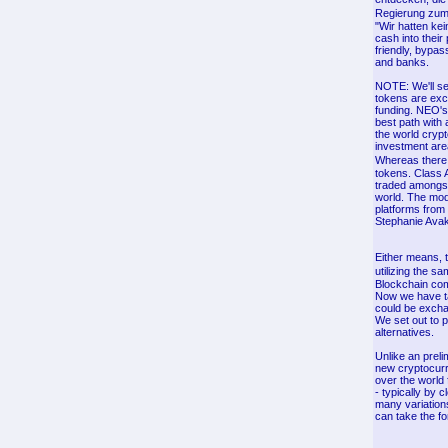
Regierung zum
"Wir hatten ke
cash into their
friendly, bypas
and banks.
NOTE: We'll se
tokens are exce
funding. NEO's 
best path with 
the world crypt
investment are
Whereas there 
tokens. Class A
traded amongst
world. The mod
platforms from 
Stephanie Avaki
Either means, 
utilizing the 
Blockchain com
Now we have ta
could be exchan
We set out to p
alternatives.
Unlike an preli
new cryptocurr
over the world
- typically by 
many variation
can take the fo