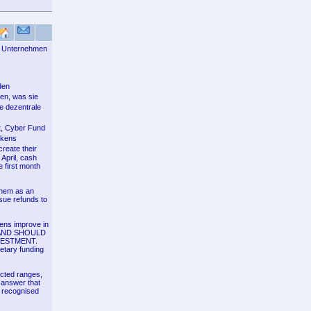
en Unternehmen
den
en, was sie
e dezentrale
t, Cyber Fund
okens
reate their
April, cash
e first month
them as an
ssue refunds to
kens improve in
R AND SHOULD
VESTMENT.
etary funding
pected ranges,
 answer that
r recognised