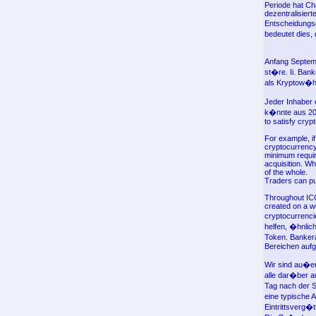
Periode hat Ch
dezentralisiert
Entscheidungsg
bedeutet dies,
Anfang Septembe
st�re. Ii. Ban
als Kryptow�h
Jeder Inhaber 
k�nnte aus 20
to satisfy cry
For example, i
cryptocurrency
minimum requir
acquisition. W
of the whole.
Traders can pu
Throughout ICO
created on a w
cryptocurrenci
helfen, �hnlic
Token. Banker
Bereichen aufg
Wir sind au�er
alle dar�ber a
Tag nach der S
eine typische
Eintrittsverg�