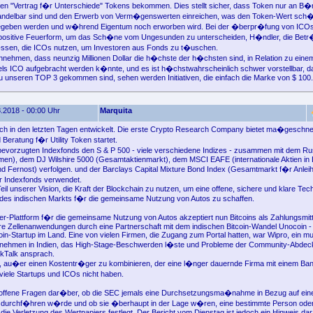
en "Vertrag f�r Unterschiede" Tokens bekommen. Dies stellt sicher, dass Token nur an B�
ndelbar sind und den Erwerb von Verm�genswerten einreichen, was den Token-Wert sch
egeben werden und w�hrend Eigentum noch erworben wird. Bei der �berpr�fung von ICOs 
 positive Feuerform, um das Sch�ne vom Ungesunden zu unterscheiden, H�ndler, die Betr
sen, die ICOs nutzen, um Investoren aus Fonds zu t�uschen.
ehmen, dass neunzig Millionen Dollar die h�chste der h�chsten sind, in Relation zu eine
tels ICO aufgebracht werden k�nnte, und es ist h�chstwahrscheinlich schwer vorstellbar, das
 unseren TOP 3 gekommen sind, sehen werden Initiativen, die einfach die Marke von $ 100
.2018 - 00:00 Uhr
Marquita
ich in den letzten Tagen entwickelt. Die erste Crypto Research Company bietet ma�geschne
Beratung f�r Utility Token startet.
evorzugten Indexfonds den S & P 500 - viele verschiedene Indizes - zusammen mit dem Ru
men), dem DJ Wilshire 5000 (Gesamtaktienmarkt), dem MSCI EAFE (internationale Aktien in
nd Fernost) verfolgen. und der Barclays Capital Mixture Bond Index (Gesamtmarkt f�r Anleih
r Indexfonds verwendet.
eil unserer Vision, die Kraft der Blockchain zu nutzen, um eine offene, sichere und klare Tec
 des indischen Markts f�r die gemeinsame Nutzung von Autos zu schaffen.
er-Plattform f�r die gemeinsame Nutzung von Autos akzeptiert nun Bitcoins als Zahlungsmitt
re Zellenanwendungen durch eine Partnerschaft mit dem indischen Bitcoin-Wandel Unocoin -
coin-Startup im Land. Eine von vielen Firmen, die Zugang zum Portal hatten, war Wipro, ein mul
rnehmen in Indien, das High-Stage-Beschwerden l�ste und Probleme der Community-Abdec
kTalk ansprach.
, au�er einen Kostentr�ger zu kombinieren, der eine l�nger dauernde Firma mit einem Ba
viele Startups und ICOs nicht haben.
h offene Fragen dar�ber, ob die SEC jemals eine Durchsetzungsma�nahme in Bezug auf ein
 durchf�hren w�rde und ob sie �berhaupt in der Lage w�ren, eine bestimmte Person ode
die Verletzung des Wertpapiers festlegt. Der Bericht vom Dienstag ist jedoch ein Hinweis dar