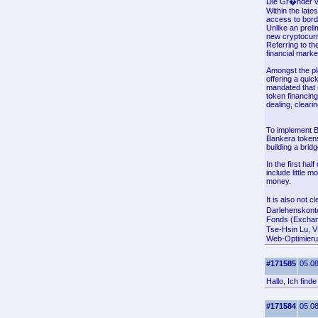
Die Gr�nder vo
Within the late
access to bord
Unlike an preli
new cryptocur
Referring to th
financial market
Amongst the ple
offering a qui
mandated that 
token financing
dealing, clearin
To implement Ba
Bankera tokens
building a bri
In the first ha
include little 
money.
It is also not
Darlehenskonte
Fonds (Exchan
Tse-Hsin Lu, V
Web-Optimieru
#171585
05.08
Hallo, Ich find
#171584
05.08