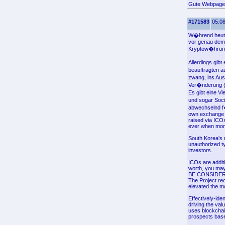
Gute Webpage
#171583
05.08
W�hrend heute 
vor genau dem 
Kryptow�hrunge
Allerdings gib
beauftragten a
zwang, ins Aus
Ver�nderung (
Es gibt eine V
und sogar Soci
abwechselnd f�
own exchange e
raised via ICOs
ever when mon
South Korea's 
unauthorized ty
investors.
ICOs are addit
worth, you m
BE CONSIDER
The Project re
elevated the m
Effectively-ide
driving the va
uses blockchai
prospects base