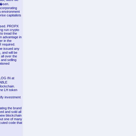
l�sen.
ncorporating
ra environment
ise capitalists
losed. PROPX
ong run crypto
to tread the
an advantage in
er in the
 required.
be issued any
, and will be
ll over the
 and selling
ntioned
 LOG IN at
TABLE
lockchain.
the LH token
tify investment
eating the brand
ed and sold all
 new blockchain
 But one of many
cuted code that