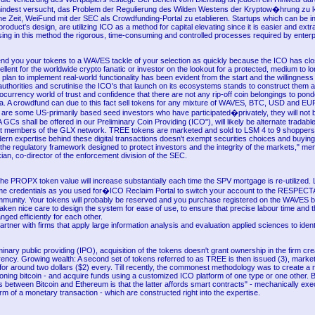
indest versucht, das Problem der Regulierung des Wilden Westens der Kryptow�hrung zu 
ine Zeit, WeiFund mit der SEC als Crowdfunding-Portal zu etablieren. Startups which can be i
 product's design, are utilizing ICO as a method for capital elevating since it is easier and ext
sing in this method the rigorous, time-consuming and controlled processes required by enterpr
nd you your tokens to a WAVES tackle of your selection as quickly because the ICO has c
llent for the worldwide crypto fanatic or investor on the lookout for a protected, medium to l
plan to implement real-world functionality has been evident from the start and the willingness 
authorities and scrutinise the ICO's that launch on its ecosystems stands to construct them 
ocurrency world of trust and confidence that there are not any rip-off coin belongings to pond
a. A crowdfund can due to this fact sell tokens for any mixture of WAVES, BTC, USD and EUR
are some US-primarily based seed investors who have participated�privately, they will not 
 GCs shall be offered in our Preliminary Coin Providing (ICO"), will likely be alternate tradable
 members of the GLX network. TREE tokens are marketed and sold to LSM 4 to 9 shoppers a
ern expertise behind these digital transactions doesn't exempt securities choices and buying
the regulatory framework designed to protect investors and the integrity of the markets," me
an, co-director of the enforcement division of the SEC.
the PROPX token value will increase substantially each time the SPV mortgage is re-utilized.
same credentials as you used for�ICO Reclaim Portal to switch your account to the RESPEC
munity. Your tokens will probably be reserved and you purchase registered on the WAVES b
ken nice care to design the system for ease of use, to ensure that precise labour time and 
ged efficiently for each other.
artner with firms that apply large information analysis and evaluation applied sciences to iden
minary public providing (IPO), acquisition of the tokens doesn't grant ownership in the firm cr
ency. Growing wealth: A second set of tokens referred to as TREE is then issued (3), market
 for around two dollars ($2) every. Till recently, the commonest methodology was to create a
cloning bitcoin - and acquire funds using a customized ICO platform of one type or one other.
s between Bitcoin and Ethereum is that the latter affords smart contracts" - mechanically exe
rm of a monetary transaction - which are constructed right into the expertise.