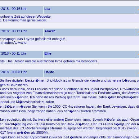
.2018 - 00:16 Uhr
Lea
 schoene Zeit auf dieser Webseite.
so. Da kommt man gerne wieder.
.2018 - 00:13 Uhr
Amelie
Homapage, das Layout gefaellt mir echt gut!
n haufen Aufwand.
.2018 - 00:11 Uhr
Ellie
eite. Das Design und die nuetzlichen Infos gefallen mir besonders.
.2018 - 00:08 Uhr
Dante
 Sie Ihre digitalen Besitzt�mer: Brickblock ist im Grunde die klarste und sicherste L�sung, 
en zu investieren.
 wies darauf hin, dass Litauens rechtliche Richtlinien in Bezug auf Wertpapiere, Crowdfunding
 und das Angebot von Finanzdienstleistern, je nach Textinhalt des Positionsworts, den Anwen
einflussen k�nnten. Ich habe dieses Weblog gestartet, um meine Daten �ber Kryptom�nze
 Handel und M�nzsicherheit zu teilen.
nen S�tzen m�ssen Sie, wenn Sie 1000 ICO-Investoren haben, der Bank beweisen, dass die
massiv oder klein, beigetragen haben, aus seri�sen Quellen stammen.
nkenrevolution, die mit Bankera eine andere Dimension nimmt. Sowohl K�ufer als auch Orga
r Durchf�hrung von ICO ein Konto bei der Bank er�ffnen. Der ICO-Preis h�ngt von der A
innerhalb des ICO-Vorbereitungszeitraums ausgegeben werden, beginnend bei 0.012 (wenn
0. 017 (wenn gr��er als 2500M).
iger kann sich der Kryptomarkt in kurzer Zeit �ndern und angesichts der einmonatigen Cr