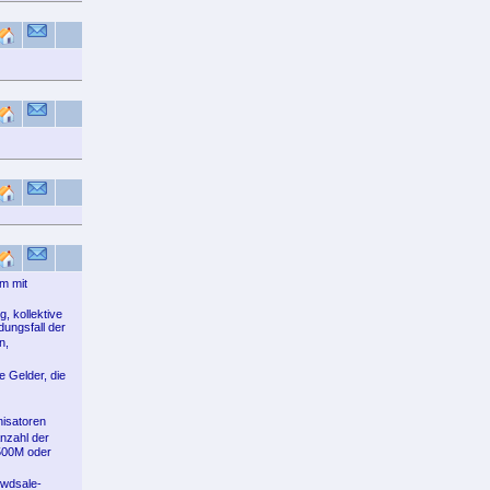
um mit
, kollektive
dungsfall der
n,
 Gelder, die
nisatoren
nzahl der
 500M oder
owdsale-