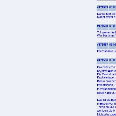
#171589
05.08
Danke fuer die
Macht weiter 
#171588
05.08
Toll gemachte 
War bestimmt '
#171587
05.08
Interessante S
#171586
05.08
Diversifizieren
Kryptow�hrung
Die Zentralbank
Kapitalanlagen
Blockchain be
Investitionen,
In verschiede
diese K�ufer, 
Das ist die Ba
m�ssen vor de
Token ab, die 
weniger) bis 
Nichtsdestowen