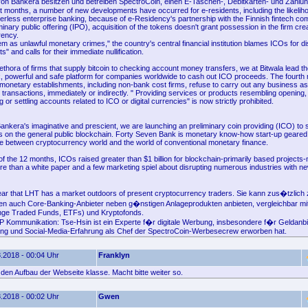
n Bankera besitzen und betreiben SpectroCoin, einen E-Taschen-, Debitkarten- und Zahlu
st months, a number of new developments have occurred for e-residents, including the likelih
erless enterprise banking, because of e-Residency's partnership with the Finnish fintech co
minary public offering (IPO), acquisition of the tokens doesn't grant possession in the firm cre
rency.
em as unlawful monetary crimes," the country's central financial institution blames ICOs for di
s" and calls for their immediate nullification.
thora of firms that supply bitcoin to checking account money transfers, we at Bitwala lead t
ck, powerful and safe platform for companies worldwide to cash out ICO proceeds. The fourt
monetary establishments, including non-bank cost firms, refuse to carry out any business as
 transactions, immediately or indirectly. " Providing services or products resembling opening, 
g or settling accounts related to ICO or digital currencies" is now strictly prohibited.
nkera's imaginative and prescient, we are launching an preliminary coin providing (ICO) to s
 on the general public blockchain. Forty Seven Bank is monetary know-how start-up geared
dge between cryptocurrency world and the world of conventional monetary finance.
lf of the 12 months, ICOs raised greater than $1 billion for blockchain-primarily based project
more than a white paper and a few marketing spiel about disrupting numerous industries with 
 clear that LHT has a market outdoors of present cryptocurrency traders. Sie kann zus�tzlich
n auch Core-Banking-Anbieter neben g�nstigen Anlageprodukten anbieten, vergleichbar mit 
ge Traded Funds, ETFs) und Kryptofonds.
P Kommunikation: Tse-Hsin ist ein Experte f�r digitale Werbung, insbesondere f�r Geldanbiet
ng und Social-Media-Erfahrung als Chef der SpectroCoin-Werbesecrew erworben hat.
.2018 - 00:04 Uhr
Franklyn
e den Aufbau der Webseite klasse. Macht bitte weiter so.
.2018 - 00:02 Uhr
Gwen