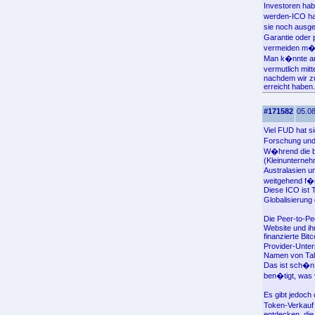
Investoren hab
werden-ICO ha
sie noch ausg
Garantie oder
vermeiden m�s
Man k�nnte ann
vermutlich mit
nachdem wir zu
erreicht haben.
#171582
05.08
Viel FUD hat s
Forschung und 
W�hrend die b
(Kleinunterneh
Australasien u
weitgehend f�
Diese ICO ist T
Globalisierung
Die Peer-to-Pe
Website und ih
finanzierte Bit
Provider-Unte
Namen von Tal
Das ist sch�n
ben�tigt, was 
Es gibt jedoc
Token-Verkauf
entdecken, die 