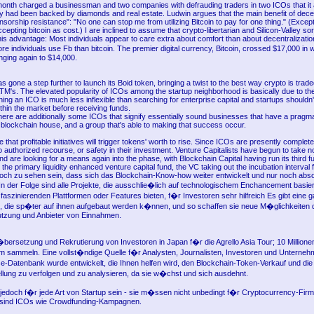
onth charged a businessman and two companies with defrauding traders in two ICOs that it 
hey had been backed by diamonds and real estate. Ludwin argues that the main benefit of dece
sorship resistance": "No one can stop me from utilizing Bitcoin to pay for one thing." (Excep
cepting bitcoin as cost.) I are inclined to assume that crypto-libertarian and Silicon-Valley sor
is advantage: Most individuals appear to care extra about comfort than about decentralizatio
individuals use Fb than bitcoin. The premier digital currency, Bitcoin, crossed $17,000 in
unging again to $14,000.
s gone a step further to launch its Boid token, bringing a twist to the best way crypto is tra
M's. The elevated popularity of ICOs among the startup neighborhood is basically due to the 
ing an ICO is much less inflexible than searching for enterprise capital and startups shouldn
ithin the market before receiving funds.
ere are additionally some ICOs that signify essentially sound businesses that have a pragmat
 blockchain house, and a group that's able to making that success occur.
e that profitable initiatives will trigger tokens' worth to rise. Since ICOs are presently complet
authorized recourse, or safety in their investment. Venture Capitalists have begun to take n
d are looking for a means again into the phase, with Blockchain Capital having run its third fu
the primary liquidity enhanced venture capital fund, the VC taking out the incubation interval f
edoch zu sehen sein, dass sich das Blockchain-Know-how weiter entwickelt und nur noch abso
. In der Folge sind alle Projekte, die ausschlie�lich auf technologischem Enchancement basie
faszinierenden Plattformen oder Features bieten, f�r Investoren sehr hilfreich Es gibt eine 
 die sp�ter auf ihnen aufgebaut werden k�nnen, und so schaffen sie neue M�glichkeiten 
tzung und Anbieter von Einnahmen.
bersetzung und Rekrutierung von Investoren in Japan f�r die Agrello Asia Tour; 10 Millionen
orm sammeln. Eine vollst�ndige Quelle f�r Analysten, Journalisten, Investoren und Unterneh
e-Datenbank wurde entwickelt, die Ihnen helfen wird, den Blockchain-Token-Verkauf und die
lung zu verfolgen und zu analysieren, da sie w�chst und sich ausdehnt.
doch f�r jede Art von Startup sein - sie m�ssen nicht unbedingt f�r Cryptocurrency-Firme
 sind ICOs wie Crowdfunding-Kampagnen.