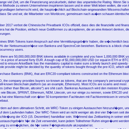
ange viel Zeit, um die Finanzierung anzukurbeln, daher das unparteiische Rating. Wenn Sie s
en Methode zu einem Unternehmen inspirieren lassen und in einer Welt leben wollen, die von k
rundlagen beherrscht wird, die haupts�chlich auf Blockchain-angewandten Wissenschaften
 dass Sie und wir, die Mitarbeiter von Worldcore, gemeinsam nach au�en schauen identische
r 2017 verbot die Chinesische Privatbank ICOs offiziell, dass dies die finanzielle und finanzi
kera hat die Position, einfach neue Geldformen zu akzeptieren, die an eine Antwort denken, d
rungen.
eines BNK-Tokens kann Anspruch auf eine Vermittlungsgeb�hr haben, die w�chentlich bezah
% der Nettoumsatzerl�se von Bankera und SpectroCoin bestehen. Bankera is a block chai
ptocurrency users.
f there are 50,000,000,000 BNK tokens available in complete and you have 1,000,000 BNK you
 in a price of around forty EUR. A tough cap of $1,000,000,000 USD (or equal in ETH or BTC
ed to ensure AriseBank has the mandatory capital to make sure a timely launch and speedy
hole provide might be decided by the quantity of tokens bought through the pre-ICO, which wi
rchase Bankers (BNK), that are ERC20-compliant tokens constructed on the Ethereum bloc
, the company provides buyers so-known as tokens, that are the company's personal cryp
ell-known blockchain platform (as an example, Ethereum). Most ICOs are scams and most
es (other than Bitcoin, altcoins") are shit cash. Bankeras Austausch wird den meisten Kry
h wie Bitcoin, SPRINT, Ethereum, NEM, Litecoin, um nur einige zu nennen, sowie ERC20 un
a hat eine Mannschaft von �ber 50 kompetenten Fachleuten mit Fachkenntnissen in versch
ebaut.
dem auf dem ultimativen Schritt, ein WRC-Token zu einigen Austauschen hinzuzuf�gen, un
uf dem Laufenden halten. Der WRC-Token wird an nicht weniger als drei vier B�rsen seit 
chlie�ung der ICO (15. Dezember) handelbar sein. W�hrend das Zeitbanking in seiner ein
 Austauschgeb�hr f�r die Zeit verwendet, kann jedem Teilnehmer Ruhm einger�umt werden
tung zu erm�glichen, die f�r seine F�higkeitsstufe akzeptabel ist.