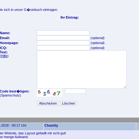
e sich in unser G�stebuch eintragen.
Ihr Eintrag:
Name:
Email:
(optional)
Homepage:
(optional)
ICQ:
(optional)
Text:
(
Hilfe
)
Code best�tigen:
(Spamschutz)
.2018 - 00:17 Uhr
Chastity
e Website, das Layout gefaellt mir echt gut!
ne menge Aufwand.