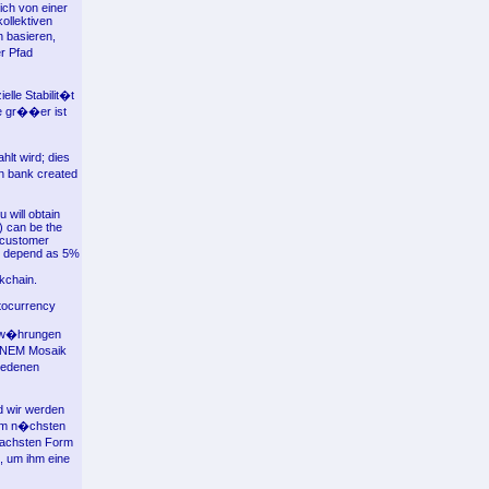
ich von einer
ollektiven
 basieren,
r Pfad
elle Stabilit�t
ie gr��er ist
lt wird; dies
n bank created
 will obtain
) can be the
 customer
ll depend as 5%
kchain.
tocurrency
ptow�hrungen
d NEM Mosaik
iedenen
d wir werden
dem n�chsten
fachsten Form
, um ihm eine