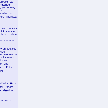
alleged had
ntralized
t, you already
ts
n, which is
 worth Thursday
ded and money is
info that the
't have to show
ic vision for
ely unregulated,
otice
nd elevating in
or investors.
lut zu
ren und
ganze Reihe
der
 Dollar f�r die
mer. Unsere
 vorl�ufige
n sein. In