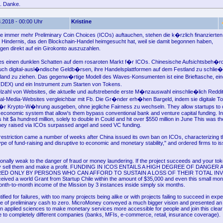
. Danke.
.2018 - 00:00 Uhr
Kristine
immer mehr Preliminary Coin Choices (ICOs) auftauchen, stehen die k�rzlich finanziert
Hindernis, das den Blockchain-Handel heimgesucht hat, weil sie damit begonnen haben,
n direkt auf ein Girokonto auszuzahlen.
t es einen dunklen Schatten auf dem rosaroten Markt f�r ICOs. Chinesische Aufsichtsbeh�r
uch digital-ausl�ndische Geldb�rsen, ihre Handelsplattformen auf dem Festland zu schlie�
land zu ziehen. Das gegenw�rtige Modell des Waves-Konsumenten ist eine Brieftasche, ein
DEX) und ein Instrument zum Starten von Tokens.
ielzahl von Websites, die aktuelle und aufstrebende erste M�nzauswahl einschlie�lich Reddi
al-Media-Websites vergleichbar mit Fb. Die Gr�nder erh�hen Bargeld, indem sie digitale T
r Krypto-W�hrung ausgeben, ohne jegliche Fairness zu wechseln. They allow startups to c
conomic system that allow's them bypass conventional bank and venture capital funding. In 
 hit $a hundred million, solely to double in Could and hit over $550 million in June This was th
ey raised via ICOs surpassed angel and seed VC funding.
restriction came a number of weeks after China issued its own ban on ICOs, characterizing 
pe of fund-raising and disruptive to economic and monetary stability," and ordered firms to i
ionally weak to the danger of fraud or money laundering. If the project succeeds and your to
ay sell them and make a profit. FUNDING IN ICOS ENTAILS A HIGH DEGREE OF DANGE
ED ONLY BY PERSONS WHO CAN AFFORD TO SUSTAIN A LOSS OF THEIR TOTAL IN
ceived a world Grant from Startup Chile within the amount of $35,000 and even this small mon
onth-to-month income of the Mission by 3 instances inside simply six months.
ntified for failures, with too many projects being alike or with projects failing to succeed in ex
lue of preliminary cash to zero. MicroMoney conveyed a much bigger vision and presented an
n applied sciences to make monetary services more accessible for people and join this clea
 to completely different companies (banks, MFIs, e-commerce, retail, insurance coverage).