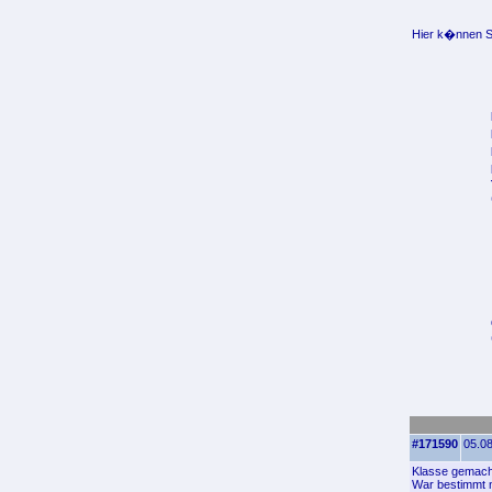
Hier k�nnen Si
#171590
05.08
Klasse gemacht
War bestimmt 