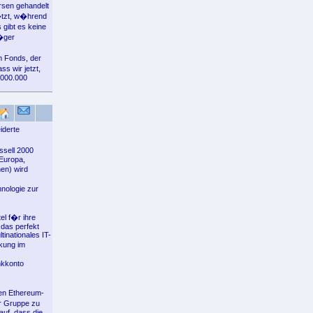
rsen gehandelt
�tzt, w�hrend
gibt es keine
�ger
m Fonds, der
s wir jetzt,
.000.000
iderte
ssell 2000
 Europa,
en) wird
hnologie zur
el f�r ihre
 das perfekt
tinationales IT-
kung im
nkkonto
en Ethereum-
r Gruppe zu
auf, dass die