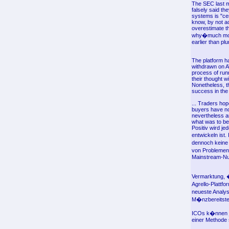
The SEC last m
falsely said t
systems is "cen
know, by not ac
overestimate th
why�much more 
earlier than pl
The platform ha
withdrawn on AT
process of runn
their thought w
Nonetheless, th
success in the
... Traders hop
buyers have no 
nevertheless an
what was to be 
Positiv wird j
entwickeln ist
dennoch keine 
von Problemen,
Mainstream-Nu
Vermarktung, �
Agrello-Plattf
neueste Analys
M�nzbereitstel
ICOs k�nnen je
einer Methode