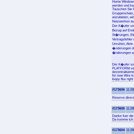
Home Windows 
werden und ka
Tauschen Sie I
Gruppenchats,
anzubieten, wi
Netzwerken auf
Der K�ufer ver
Bezug auf Erei
St�rungen, El
Vertragsfehle
Unruhen, Akte 
�nderungen der
�nderungen an
Der K�ufer sol
PLATFORM verbu
dezentralisier
for now Wire i
loopy flux righ
#173606
11.08
Reserve direct
#173605
11.08
Danke fuer die 
Da komme ich 
#173604
11.08