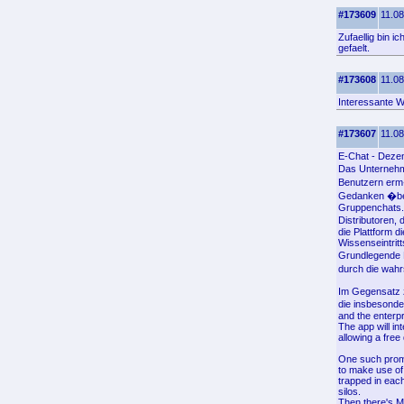
#173609
11.08
Zufaellig bin i
gefaelt.
#173608
11.08
Interessante W
#173607
11.08
E-Chat - Dezen
Das Unternehm
Benutzern erm
Gedanken �ber 
Gruppenchats.
Distributoren,
die Plattform 
Wissenseintrit
Grundlegende D
durch die wahr
Im Gegensatz 
die insbesonde
and the enterp
The app will i
allowing a free
One such promi
to make use of
trapped in each
silos.
Then there's M