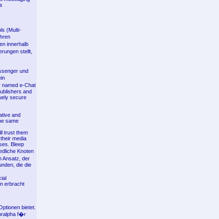
es
s (Multi-
Ihren
en innerhalb
rungen stellt,
essenger und
in
ty named e-Chat
publishers and
uely secure
ative and
The same
ll trust them
 their media
oses. Bleep
edliche Knoten
 Ansatz, der
unden, die die
ial
en erbracht
Optionen bietet.
oralpha f�r