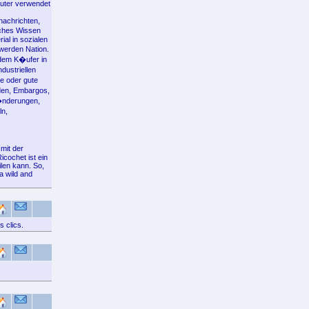
uter verwendet
nachrichten,
lches Wissen
ial in sozialen
werden Nation.
 dem K�ufer in
dustriellen
e oder gute
den, Embargos,
r�nderungen,
ln,
mit der
cochet ist ein
ilen kann. So,
a wild and
 clics.