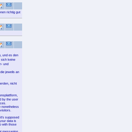
nen richtig gut
, und es den
sich keine
n- und
die jeweils an
erden, nicht
nsplattform,
d by the user
ices.
le nonetheless
isitors.
 it's supposed
your data is
p with those
mpt messaging