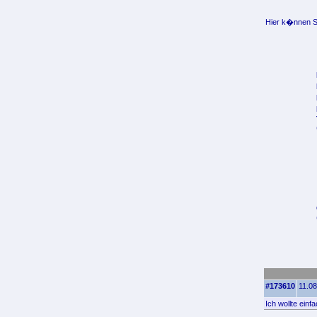
Hier k�nnen Si
#173610
11.08
Ich wollte einf