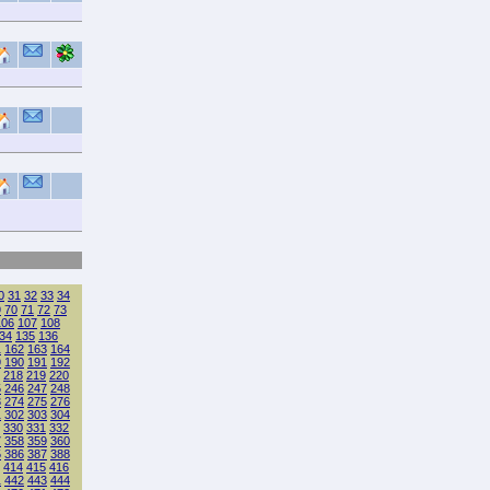
0
31
32
33
34
9
70
71
72
73
106
107
108
34
135
136
1
162
163
164
9
190
191
192
218
219
220
5
246
247
248
3
274
275
276
1
302
303
304
330
331
332
7
358
359
360
5
386
387
388
414
415
416
1
442
443
444