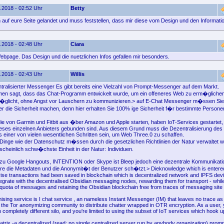
.2018 - 02:52 Uhr
Betty
ch auf eure Seite gelandet und muss feststellen, dass mir diese vom Design und den Informatio
.2018 - 02:48 Uhr
Ciara
ebpage. Das Design und die nuetzlichen Infos gefallen mir besonders.
.2018 - 02:43 Uhr
Willis
tralisierter Messenger Es gibt bereits eine Vielzahl von Prompt-Messenger auf dem Markt.
en sagt, dass das Chat-Programm entwickelt wurde, um ein offeneres Web zu erm�glichen
�glicht, ohne Angst vor Lauschern zu kommunizieren.> auf E-Chat Messenger m�ssen Sie 
die Sicherheit machen, denn hier erhalten Sie 100% ige Sicherheit f�r bestimmte Persone
 die von Garmin und Fitbit aus �ber Amazon und Apple starten, haben IoT-Services gestartet, 
dieses einzelnen Anbieters gebunden sind. Aus diesem Grund muss die Dezentralisierung des
ts einer von vielen wesentlichen Schritten sein, um Web Three.0 zu schaffen.
inge wie der Datenschutz m�ssen durch die gesetzlichen Richtlinien der Natur verwaltet w
scheinlich schw�chste Einheit in der Natur: Individuen.
zu Google Hangouts, INTENTION oder Skype ist Bleep jedoch eine dezentrale Kommunikatio
re die Metadaten und die Anonymit�t der Benutzer sch�tzt.> Dieknowledge which is entere
rise transactions had been saved in blockchain which is decentralized network and IPFS dev
ntegrate with the decentralised Obsidian messaging nodes, rewarding them for transport - whi
 quota of messages and retaining the Obsidian blockchain free from traces of messaging site v
sing service is I chat service , an nameless Instant Messenger (IM) that leaves no trace as
 the Tor anonymizing community to distribute chatter wrapped in OTR encryption. As a user, 
 completely different silo, and you're limited to using the subset of IoT services which hook u
atrix -a decentralized (read: no single centralized server run by anybody organization) pro