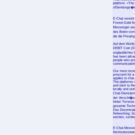
platform. >The
ofSendungs�be
E-Chat vereint
Fremd-Geld-Kry
Messenger anzu
des Boten vorn
die die Privat
Auf dem World 
DEBIT Coin (DB
unglaubliches 
has been attrac
people who are
communication
Our most recen
prescient for 
applies to chat
The platforms a
and stick to th
locally and usi
Chat-Dienstpro
der Verschl�ss
hinter Torrent
gesamte Techn
Das Dezentrale 
Networking, Su
werden, sonder
E-Chat Messenge
Nichtsdestowen