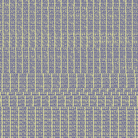
48
449
450
451
452
453
454
455
456
457
458
459
460
461
462
463
464
465
466
467
468
46
76
477
478
479
480
481
482
483
484
485
486
487
488
489
490
491
492
493
494
495
496
49
04
505
506
507
508
509
510
511
512
513
514
515
516
517
518
519
520
521
522
523
524
525
32
533
534
535
536
537
538
539
540
541
542
543
544
545
546
547
548
549
550
551
552
55
60
561
562
563
564
565
566
567
568
569
570
571
572
573
574
575
576
577
578
579
580
58
88
589
590
591
592
593
594
595
596
597
598
599
600
601
602
603
604
605
606
607
608
60
16
617
618
619
620
621
622
623
624
625
626
627
628
629
630
631
632
633
634
635
636
63
44
645
646
647
648
649
650
651
652
653
654
655
656
657
658
659
660
661
662
663
664
66
72
673
674
675
676
677
678
679
680
681
682
683
684
685
686
687
688
689
690
691
692
69
00
701
702
703
704
705
706
707
708
709
710
711
712
713
714
715
716
717
718
719
720
721
28
729
730
731
732
733
734
735
736
737
738
739
740
741
742
743
744
745
746
747
748
74
56
757
758
759
760
761
762
763
764
765
766
767
768
769
770
771
772
773
774
775
776
77
84
785
786
787
788
789
790
791
792
793
794
795
796
797
798
799
800
801
802
803
804
80
12
813
814
815
816
817
818
819
820
821
822
823
824
825
826
827
828
829
830
831
832
833
40
841
842
843
844
845
846
847
848
849
850
851
852
853
854
855
856
857
858
859
860
86
68
869
870
871
872
873
874
875
876
877
878
879
880
881
882
883
884
885
886
887
888
88
96
897
898
899
900
901
902
903
904
905
906
907
908
909
910
911
912
913
914
915
916
917
24
925
926
927
928
929
930
931
932
933
934
935
936
937
938
939
940
941
942
943
944
94
52
953
954
955
956
957
958
959
960
961
962
963
964
965
966
967
968
969
970
971
972
97
80
981
982
983
984
985
986
987
988
989
990
991
992
993
994
995
996
997
998
999
1000
1
6
1007
1008
1009
1010
1011
1012
1013
1014
1015
1016
1017
1018
1019
1020
1021
1022
1
8
1029
1030
1031
1032
1033
1034
1035
1036
1037
1038
1039
1040
1041
1042
1043
1044
1
0
1051
1052
1053
1054
1055
1056
1057
1058
1059
1060
1061
1062
1063
1064
1065
1066
1
2
1073
1074
1075
1076
1077
1078
1079
1080
1081
1082
1083
1084
1085
1086
1087
1088
1
4
1095
1096
1097
1098
1099
1100
1101
1102
1103
1104
1105
1106
1107
1108
1109
1110
111
1117
1118
1119
1120
1121
1122
1123
1124
1125
1126
1127
1128
1129
1130
1131
1132
1133
1
9
1140
1141
1142
1143
1144
1145
1146
1147
1148
1149
1150
1151
1152
1153
1154
1155
1156
1
1162
1163
1164
1165
1166
1167
1168
1169
1170
1171
1172
1173
1174
1175
1176
1177
1178
3
1184
1185
1186
1187
1188
1189
1190
1191
1192
1193
1194
1195
1196
1197
1198
1199
1200
5
1206
1207
1208
1209
1210
1211
1212
1213
1214
1215
1216
1217
1218
1219
1220
1221
1
7
1228
1229
1230
1231
1232
1233
1234
1235
1236
1237
1238
1239
1240
1241
1242
1243
1
9
1250
1251
1252
1253
1254
1255
1256
1257
1258
1259
1260
1261
1262
1263
1264
1265
1
1
1272
1273
1274
1275
1276
1277
1278
1279
1280
1281
1282
1283
1284
1285
1286
1287
1
3
1294
1295
1296
1297
1298
1299
1300
1301
1302
1303
1304
1305
1306
1307
1308
1309
1
5
1316
1317
1318
1319
1320
1321
1322
1323
1324
1325
1326
1327
1328
1329
1330
1331
1
7
1338
1339
1340
1341
1342
1343
1344
1345
1346
1347
1348
1349
1350
1351
1352
1353
1
9
1360
1361
1362
1363
1364
1365
1366
1367
1368
1369
1370
1371
1372
1373
1374
1375
1
1
1382
1383
1384
1385
1386
1387
1388
1389
1390
1391
1392
1393
1394
1395
1396
1397
1