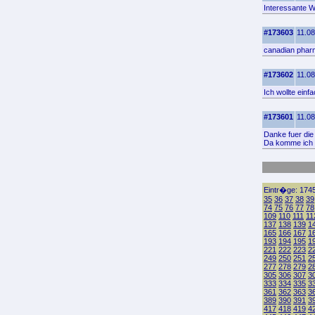
Interessante W
#173603
11.08
canadian phar
#173602
11.08
Ich wollte ein
#173601
11.08
Danke fuer die
Da komme ich 
Eintr�ge: 1745
35
36
37
38
39
74
75
76
77
78
109
110
111
11
137
138
139
1
165
166
167
1
193
194
195
1
221
222
223
2
249
250
251
2
277
278
279
2
305
306
307
3
333
334
335
3
361
362
363
3
389
390
391
3
417
418
419
4