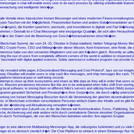
 messenger e-chat will enable every user to do each process by utilizing unbelievable featur
rwachung und intelligente Vertr�ge.
 alle Vorteile eines klassischen Instant Messenger und eines modernen Finanzverwaltungstool
pto-Taschen mit der M�glichkeit, Finanzinstitut-Karten und andere Geb�hrenanbieter an 
h�ngen), die Kunden speichern, wechseln, und Investitionen in digitale und Fiat-W�hrung
ehmen.> Deshalb ist e-Chat Messenger eine einzigartige Qualit�t, die sich allen Herausforde
sph�re der Daten und die Bewertung von Gesch�ftstransaktionen einschlie�en.
Blockchain Summit, der vom 24.-25. Oktober in Dubai stattfand, hielten Telegregr.Money M
C) Crypto-Forex, CEO und Mitbegr�nder dieser Mission, Kent Kristensen, eine Rede, die e
Interesse hatte von den versierten Mitgliedern und von den K�ufern gleich. Recently an utili
ting the eye of users from completely different corners of the world in addition to respected 
 fascinated with digital applied sciences. Solely opensource software program can provide tr
.
tly revealed white paper, A Decentralised Messaging and Cost Protocol", lays out our imagin
a way Obsidian will enable users to ship cash like messages, and ship messages like cash. 
 platform historical past or well being records.
ttempt to close up their ecosystems and share as little data as they will in order that users wi
em. Massive privateness intrusions like this are to be anticipated when folks shift from storing
ng local software, to storing them on different folks's servers and utilizing hosted (Web) purp
gramm garantiert Sicherheit und Privatsph�re Ihrer Gespr�che, die durch v�llig unterschi
elung von Instant Messaging-Besucher durch die Verwendung der gleichen dezentralisierten
s ist. In Blockchain schreiben verschiedene Personen einfach Daten des Inhalts und es gibt K
ik der �nderung und Aktualisierung verwalten k�nnen.
Internet sieht eine Zukunft vor, in der die Dienste wie Kommunikation, Forex, Publishing, Soc
che, Archivierung und viele andere nicht durch zentralisierte Dienste einzelner Organisation
n durch Technologien, die von den Menschen betrieben werden: ihre eigenen Gruppe.
r ist eine allererste Multitasking-Messenger-App, die reibungslos funktioniert und zu viele 
iger ist es dennoch ziemlich fr�h: Die Chat-Plattform ist einfach in einem Einladungs-Nur-V