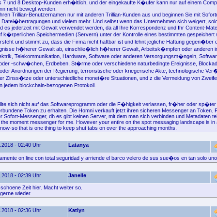
7 und 8 Desktop-Kunden erh�ltlich, und der eingekaufte K�ufer kann nur auf einem Comp
nn nicht bewegt werden.
hren Trillian-Benutzernamen nur mit anderen Trillian-Kunden aus und beginnen Sie mit Sofort
 Datei�bertragungen und vielem mehr. Und selbst wenn das Unternehmen sich weigert, so
rd es jederzeit mit Gewalt verwendet werden, da all Ihre Korrespondenz und Ihr Content-Mater
 k�rperlichen Speichermedien (Servern) unter der Kontrolle eines bestimmten gespeichert 
steht und stimmt zu, dass die Firma nicht haftbar ist und lehnt jegliche Haftung gegen�ber
gnisse h�herer Gewalt ab, einschlie�lich h�herer Gewalt, Arbeitsk�mpfen oder anderen in
ektrik, Telekommunikation, Hardware, Software oder anderen Versorgungsm�ngeln, Softwar
r oder -schw�chen, Erdbeben, St�rme oder verschiedene naturbedingte Ereignisse, Blocka
oder Anordnungen der Regierung, terroristische oder kriegerische Akte, technologische Ve
 Zinss�tze oder unterschiedliche monet�re Situationen, und z die Vermeidung von Zweife
 jedem blockchain-bezogenen Protokoll.
lte sich nicht auf das Softwareprogramm oder die F�higkeit verlassen, fr�her oder sp�ter 
ndene Token zu erhalten. Die Homni verkauft jetzt ihren sicheren Messenger an Token. Ri
ter Sofort-Messenger, dh es gibt keinen Server, mit dem man sich verbinden und Metadaten te
s the moment messenger for me. However your entire on the spot messaging landscape is in 
t now-so that is one thing to keep shut tabs on over the approaching months.
.2018 - 02:40 Uhr
Latanya
amente on line con total seguridad y arriende el barco velero de sus sue�os en tan solo unos
.2018 - 02:39 Uhr
Janelle
schoene Zeit hier. Macht weiter so.
gerne wieder.
.2018 - 02:36 Uhr
Katlyn