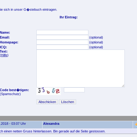
e sich in unser G�stebuch eintragen.
Ihr Eintrag:
Name:
Email:
(optional)
Homepage:
(optional)
ICQ:
(optional)
Text:
(
Hilfe
)
Code best�tigen:
(Spamschutz)
.2018 - 03:07 Uhr
Alexandra
ach einen netten Gruss hinterlassen. Bin gerade auf die Seite gestossen.