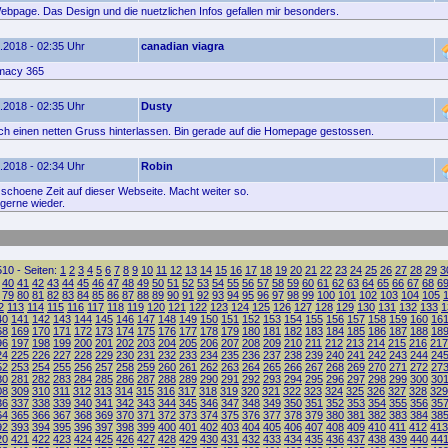
ebpage. Das Design und die nuetzlichen Infos gefallen mir besonders.
.2018 - 02:35 Uhr
canadian viagra
macy 365
.2018 - 02:35 Uhr
Dusty
fach einen netten Gruss hinterlassen. Bin gerade auf die Homepage gestossen.
.2018 - 02:34 Uhr
Robin
 schoene Zeit auf dieser Webseite. Macht weiter so.
gerne wieder.
10 - Seiten:
1
2
3
4
5
6
7
8
9
10
11
12
13
14
15
16
17
18
19
20
21
22
23
24
25
26
27
28
29
3
40
41
42
43
44
45
46
47
48
49
50
51
52
53
54
55
56
57
58
59
60
61
62
63
64
65
66
67
68
6
79
80
81
82
83
84
85
86
87
88
89
90
91
92
93
94
95
96
97
98
99
100
101
102
103
104
105
2
113
114
115
116
117
118
119
120
121
122
123
124
125
126
127
128
129
130
131
132
133
1
40
141
142
143
144
145
146
147
148
149
150
151
152
153
154
155
156
157
158
159
160
16
68
169
170
171
172
173
174
175
176
177
178
179
180
181
182
183
184
185
186
187
188
18
96
197
198
199
200
201
202
203
204
205
206
207
208
209
210
211
212
213
214
215
216
217
24
225
226
227
228
229
230
231
232
233
234
235
236
237
238
239
240
241
242
243
244
24
52
253
254
255
256
257
258
259
260
261
262
263
264
265
266
267
268
269
270
271
272
27
80
281
282
283
284
285
286
287
288
289
290
291
292
293
294
295
296
297
298
299
300
30
08
309
310
311
312
313
314
315
316
317
318
319
320
321
322
323
324
325
326
327
328
329
36
337
338
339
340
341
342
343
344
345
346
347
348
349
350
351
352
353
354
355
356
35
64
365
366
367
368
369
370
371
372
373
374
375
376
377
378
379
380
381
382
383
384
38
92
393
394
395
396
397
398
399
400
401
402
403
404
405
406
407
408
409
410
411
412
413
20
421
422
423
424
425
426
427
428
429
430
431
432
433
434
435
436
437
438
439
440
44