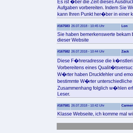
Es ist �ber die Zeit dieses Ausdru
Aufgaben vorbereiten. Indem Sie Wo
kann Ihren Punkt her�ber in einer kl
#167583
26.07.2018 - 10:45 Uhr
Lon
Sie haben bemerkenswerte bekam b
dieser Website
#167582
26.07.2018 - 10:44 Uhr
Zack
Diese F�hreradresse die k�nstlerisc
Vorbereitens eines Qualit�tsversuc
W�rter haben Druckfehler und emot
bestimmte W�rter unterschiedliche 
Zusammenhang folglich w�hlen erh
Leser.
#167581
26.07.2018 - 10:42 Uhr
Carme
Klasse Webseite, ich komme mal wi