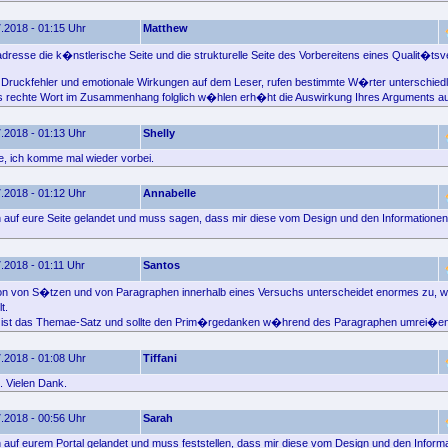
.2018 - 01:15 Uhr
Matthew
resse die k�nstlerische Seite und die strukturelle Seite des Vorbereitens eines Qualit�ts
Druckfehler und emotionale Wirkungen auf dem Leser, rufen bestimmte W�rter unterschied
s rechte Wort im Zusammenhang folglich w�hlen erh�ht die Auswirkung Ihres Arguments au
.2018 - 01:13 Uhr
Shelly
, ich komme mal wieder vorbei.
.2018 - 01:12 Uhr
Annabelle
ich auf eure Seite gelandet und muss sagen, dass mir diese vom Design und den Informationen 
.2018 - 01:11 Uhr
Santos
on von S�tzen und von Paragraphen innerhalb eines Versuchs unterscheidet enormes zu, wi
t.
z ist das Themae-Satz und sollte den Prim�rgedanken w�hrend des Paragraphen umrei�en
.2018 - 01:08 Uhr
Tiffani
 Vielen Dank.
.2018 - 00:56 Uhr
Sarah
ch auf eurem Portal gelandet und muss feststellen, dass mir diese vom Design und den Informa