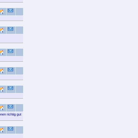
nen richtig gut