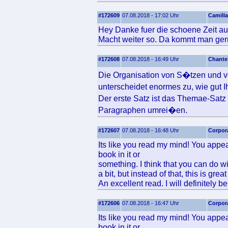
#172609
07.08.2018 - 17:02 Uhr
Camilla
Hey Danke fuer die schoene Zeit au
Macht weiter so. Da kommt man gern
#172608
07.08.2018 - 16:49 Uhr
Chante
Die Organisation von S�tzen und v
unterscheidet enormes zu, wie gut 
Der erste Satz ist das Themae-Sat
Paragraphen umrei�en.
#172607
07.08.2018 - 16:48 Uhr
Corpora
Its like you read my mind! You appear
book in it or
something. I think that you can do 
a bit, but instead of that, this is great
An excellent read. I will definitely b
#172606
07.08.2018 - 16:47 Uhr
Corpora
Its like you read my mind! You appear
book in it or