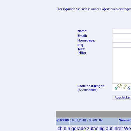
Hier k�nnen Sie sich in unser G�stebuch eintragen
Name:
Email:
Homepage:
ICQ:
Text:
(
Hilfe
)
Code best�tigen:
(Spamschutz)
#163860
16.07.2018 - 05:09 Uhr
Samual
Ich bin gerade zufaellig auf Ihrer 