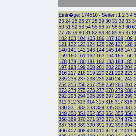
Eintr�ge: 174510 - Seiten:
1
2
3
4
23
24
25
26
27
28
29
30
31
32
33
3
50
51
52
53
54
55
56
57
58
59
60
6
77
78
79
80
81
82
83
84
85
86
87
8
102
103
104
105
106
107
108
109
121
122
123
124
125
126
127
128
140
141
142
143
144
145
146
147
159
160
161
162
163
164
165
166
178
179
180
181
182
183
184
185
197
198
199
200
201
202
203
204
216
217
218
219
220
221
222
223
235
236
237
238
239
240
241
242
254
255
256
257
258
259
260
261
273
274
275
276
277
278
279
280
292
293
294
295
296
297
298
299
311
312
313
314
315
316
317
318
330
331
332
333
334
335
336
337
349
350
351
352
353
354
355
356
368
369
370
371
372
373
374
375
387
388
389
390
391
392
393
394
406
407
408
409
410
411
412
413