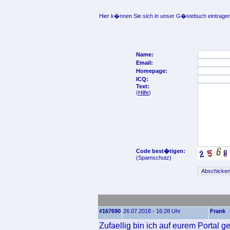
Hier k�nnen Sie sich in unser G�stebuch eintragen
Name:
Email:
Homepage:
ICQ:
Text:
(
Hilfe
)
Code best�tigen:
(Spamschutz)
#167690
26.07.2018 - 16:28 Uhr
Frank
Zufaellig bin ich auf eurem Portal 