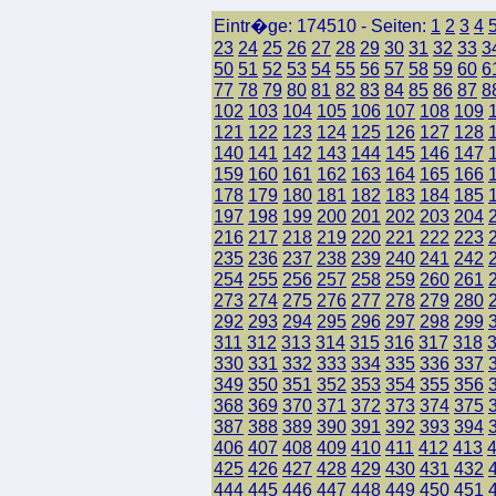
Eintr�ge: 174510 - Seiten:
1
2
3
4
23
24
25
26
27
28
29
30
31
32
33
3
50
51
52
53
54
55
56
57
58
59
60
6
77
78
79
80
81
82
83
84
85
86
87
8
102
103
104
105
106
107
108
109
121
122
123
124
125
126
127
128
140
141
142
143
144
145
146
147
159
160
161
162
163
164
165
166
178
179
180
181
182
183
184
185
197
198
199
200
201
202
203
204
216
217
218
219
220
221
222
223
235
236
237
238
239
240
241
242
254
255
256
257
258
259
260
261
273
274
275
276
277
278
279
280
292
293
294
295
296
297
298
299
311
312
313
314
315
316
317
318
330
331
332
333
334
335
336
337
349
350
351
352
353
354
355
356
368
369
370
371
372
373
374
375
387
388
389
390
391
392
393
394
406
407
408
409
410
411
412
413
425
426
427
428
429
430
431
432
444
445
446
447
448
449
450
451