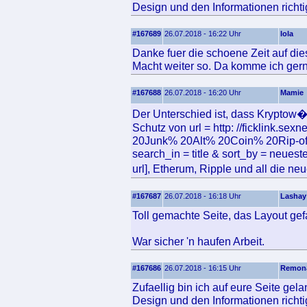
Design und den Informationen richtig
#167689
26.07.2018 - 16:22 Uhr
Iola
Danke fuer die schoene Zeit auf die
Macht weiter so. Da komme ich gern
#167688
26.07.2018 - 16:20 Uhr
Mamie
Der Unterschied ist, dass Kryptow�
Schutz von url = http: //ficklink.s
20Junk% 20Alt% 20Coin% 20Rip-o
search_in = title & sort_by = neueste
url], Etherum, Ripple und all die n
#167687
26.07.2018 - 16:18 Uhr
Lashay
Toll gemachte Seite, das Layout gefa
War sicher 'n haufen Arbeit.
#167686
26.07.2018 - 16:15 Uhr
Remon
Zufaellig bin ich auf eure Seite gel
Design und den Informationen richtig