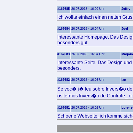
#167685
26.07.2018 - 16:09 Uhr
Jeffry
Ich wollte einfach einen netten Grus
#167684
26.07.2018 - 16:04 Uhr
Joel
Interessante Homepage. Das Design 
besonders gut.
#167683
26.07.2018 - 16:04 Uhr
Marjori
Interessante Seite. Das Design und 
besonders.
#167682
26.07.2018 - 16:03 Uhr
Ian
Se voc� j� leu sobre Invers�o d
os termos Invers�o de Controle_ 
#167681
26.07.2018 - 16:02 Uhr
Lorenz
Schoene Webseite, ich komme siche