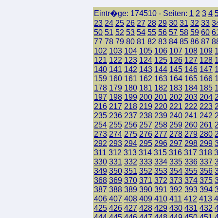
Eintr�ge: 174510 - Seiten:
1
2
3
4
23
24
25
26
27
28
29
30
31
32
33
3
50
51
52
53
54
55
56
57
58
59
60
6
77
78
79
80
81
82
83
84
85
86
87
8
102
103
104
105
106
107
108
109
121
122
123
124
125
126
127
128
140
141
142
143
144
145
146
147
159
160
161
162
163
164
165
166
178
179
180
181
182
183
184
185
197
198
199
200
201
202
203
204
216
217
218
219
220
221
222
223
235
236
237
238
239
240
241
242
254
255
256
257
258
259
260
261
273
274
275
276
277
278
279
280
292
293
294
295
296
297
298
299
311
312
313
314
315
316
317
318
330
331
332
333
334
335
336
337
349
350
351
352
353
354
355
356
368
369
370
371
372
373
374
375
387
388
389
390
391
392
393
394
406
407
408
409
410
411
412
413
425
426
427
428
429
430
431
432
444
445
446
447
448
449
450
451