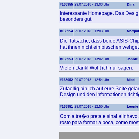
#168955
29.07.2018 - 13:03 Uhr
Dina
Interessante Homepage. Das Design 
besonders gut.
#168954
29.07.2018 - 13:03 Uhr
Marqui
Die Tatsache, dass beide ASIS-Chi
hat ihnen nicht ein bisschen wehget
#168953
29.07.2018 - 13:02 Uhr
Jannie
Vielen Dank! Wollt ich nur sagen.
#168952
29.07.2018 - 12:54 Uhr
Micki
Zufaellig bin ich auf eure Seite gel
Design und den Informationen richtig
#168951
29.07.2018 - 12:50 Uhr
Leonie
Com a tra�o preta e sinal alinhavo, 
rosto para formar a boca, como mos