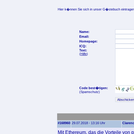
Hier k�nnen Sie sich in unser G�stebuch eintragen
Name:
Email:
Homepage:
ICQ:
Text:
(
Hilfe
)
Code best�tigen:
(Spamschutz)
#168960
29.07.2018 - 13:16 Uhr
Claren
Mit Ethereum, das die Vorteile vo