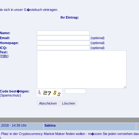
e sich in unser G�stebuch eintragen.
Ihr Eintrag:
Name:
Email:
(optional)
Homepage:
(optional)
ICQ:
(optional)
Text:
(
Hilfe
)
Code best�tigen:
(Spamschutz)
.2018 - 14:39 Uhr
Sabina
 Platz in der Cryptocurrency Market Maker finden wollen - m�ssen Sie jeden verstehen da
.