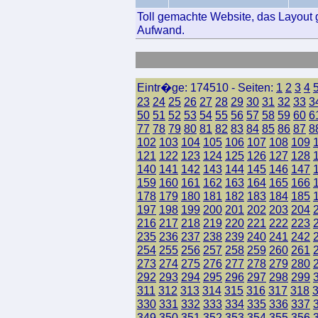
Toll gemachte Website, das Layout g
Aufwand.
Eintr�ge: 174510 - Seiten:
1
2
3
4
23
24
25
26
27
28
29
30
31
32
33
3
50
51
52
53
54
55
56
57
58
59
60
6
77
78
79
80
81
82
83
84
85
86
87
8
102
103
104
105
106
107
108
109
121
122
123
124
125
126
127
128
140
141
142
143
144
145
146
147
159
160
161
162
163
164
165
166
178
179
180
181
182
183
184
185
197
198
199
200
201
202
203
204
216
217
218
219
220
221
222
223
235
236
237
238
239
240
241
242
254
255
256
257
258
259
260
261
273
274
275
276
277
278
279
280
292
293
294
295
296
297
298
299
311
312
313
314
315
316
317
318
330
331
332
333
334
335
336
337
349
350
351
352
353
354
355
356