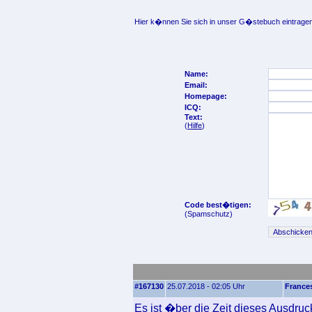
Hier k�nnen Sie sich in unser G�stebuch eintragen
Name:
Email:
Homepage:
ICQ:
Text:
(
Hilfe
)
Code best�tigen:
(Spamschutz)
#167130
25.07.2018 - 02:05 Uhr
France
Es ist �ber die Zeit dieses Ausdru