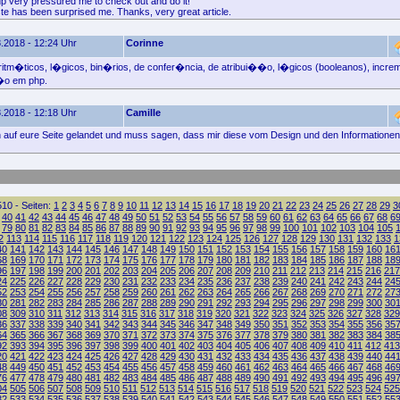
-up very pressured me to check out and do it!
ste has been surprised me. Thanks, very great article.
.2018 - 12:24 Uhr
Corinne
itm�ticos, l�gicos, bin�rios, de confer�ncia, de atribui��o, l�gicos (booleanos), incre
�o em php.
.2018 - 12:18 Uhr
Camille
ich auf eure Seite gelandet und muss sagen, dass mir diese vom Design und den Informationen 
10 - Seiten:
1
2
3
4
5
6
7
8
9
10
11
12
13
14
15
16
17
18
19
20
21
22
23
24
25
26
27
28
29
3
40
41
42
43
44
45
46
47
48
49
50
51
52
53
54
55
56
57
58
59
60
61
62
63
64
65
66
67
68
6
79
80
81
82
83
84
85
86
87
88
89
90
91
92
93
94
95
96
97
98
99
100
101
102
103
104
105
2
113
114
115
116
117
118
119
120
121
122
123
124
125
126
127
128
129
130
131
132
133
1
40
141
142
143
144
145
146
147
148
149
150
151
152
153
154
155
156
157
158
159
160
16
68
169
170
171
172
173
174
175
176
177
178
179
180
181
182
183
184
185
186
187
188
18
96
197
198
199
200
201
202
203
204
205
206
207
208
209
210
211
212
213
214
215
216
217
24
225
226
227
228
229
230
231
232
233
234
235
236
237
238
239
240
241
242
243
244
24
52
253
254
255
256
257
258
259
260
261
262
263
264
265
266
267
268
269
270
271
272
27
80
281
282
283
284
285
286
287
288
289
290
291
292
293
294
295
296
297
298
299
300
30
08
309
310
311
312
313
314
315
316
317
318
319
320
321
322
323
324
325
326
327
328
329
36
337
338
339
340
341
342
343
344
345
346
347
348
349
350
351
352
353
354
355
356
35
64
365
366
367
368
369
370
371
372
373
374
375
376
377
378
379
380
381
382
383
384
38
92
393
394
395
396
397
398
399
400
401
402
403
404
405
406
407
408
409
410
411
412
413
20
421
422
423
424
425
426
427
428
429
430
431
432
433
434
435
436
437
438
439
440
44
48
449
450
451
452
453
454
455
456
457
458
459
460
461
462
463
464
465
466
467
468
46
76
477
478
479
480
481
482
483
484
485
486
487
488
489
490
491
492
493
494
495
496
49
04
505
506
507
508
509
510
511
512
513
514
515
516
517
518
519
520
521
522
523
524
525
32
533
534
535
536
537
538
539
540
541
542
543
544
545
546
547
548
549
550
551
552
55