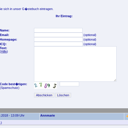
e sich in unser G�stebuch eintragen.
Ihr Eintrag:
Name:
Email:
(optional)
Homepage:
(optional)
ICQ:
(optional)
Text:
(
Hilfe
)
Code best�tigen:
(Spamschutz)
.2018 - 13:09 Uhr
Annmarie
;)