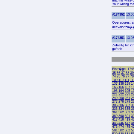
that this write
Your writing ta
#174352
13.08
Operadores: ar
desvaloriza�
#174351
13.08
Zufaellig bin 
gefaelt.
Eintr�ge: 1745
35
36
37
38
39
74
75
76
77
78
109
110
111
11
137
138
139
1
165
166
167
1
193
194
195
1
221
222
223
2
249
250
251
2
277
278
279
2
305
306
307
3
333
334
335
3
361
362
363
3
389
390
391
3
417
418
419
4
445
446
447
4
473
474
475
4
501
502
503
5
529
530
531
5