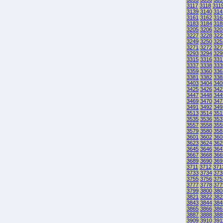
3117
3118
311
3139
3140
314
3161
3162
316
3183
3184
318
3205
3206
320
3227
3228
322
3249
3250
325
3271
3272
327
3293
3294
329
3315
3316
331
3337
3338
333
3359
3360
336
3381
3382
338
3403
3404
340
3425
3426
342
3447
3448
344
3469
3470
347
3491
3492
349
3513
3514
351
3535
3536
353
3557
3558
355
3579
3580
358
3601
3602
360
3623
3624
362
3645
3646
364
3667
3668
366
3689
3690
369
3711
3712
371
3733
3734
373
3755
3756
375
3777
3778
377
3799
3800
380
3821
3822
382
3843
3844
384
3865
3866
386
3887
3888
388
3909
3910
391