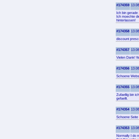
#174359
13.08
Ich bin gerade 
Ich moechte die
hinterlassen!
#174358
13.08
discount prescr
#174357
13.08
Vielen Dank! Wo
#174356
13.08
Schoene Webse
#174355
13.08
Zufaellig bin 
gefaellt.
#174354
13.08
Schoene Seite 
#174353
13.08
Normally I do n