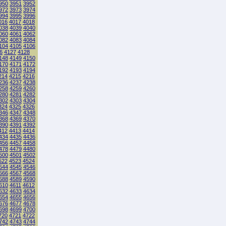
950
3951
3952
972
3973
3974
994
3995
3996
016
4017
4018
038
4039
4040
060
4061
4062
082
4083
4084
104
4105
4106
6
4127
4128
148
4149
4150
170
4171
4172
192
4193
4194
214
4215
4216
236
4237
4238
258
4259
4260
280
4281
4282
302
4303
4304
324
4325
4326
346
4347
4348
368
4369
4370
390
4391
4392
412
4413
4414
434
4435
4436
456
4457
4458
478
4479
4480
500
4501
4502
522
4523
4524
544
4545
4546
566
4567
4568
588
4589
4590
610
4611
4612
632
4633
4634
654
4655
4656
676
4677
4678
698
4699
4700
720
4721
4722
742
4743
4744