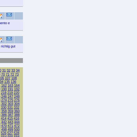
mento e
richtig gut
0
31
32
33
34
9
70
71
72
73
106
107
108
34
135
136
1
162
163
164
9
190
191
192
218
219
220
5
246
247
248
3
274
275
276
1
302
303
304
330
331
332
7
358
359
360
5
386
387
388
414
415
416
1
442
443
444
9
470
471
472
7
498
499
500
526
527
528
3
554
555
556