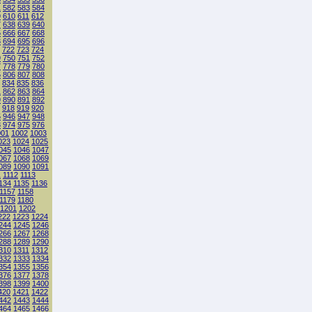
1
582
583
584
9
610
611
612
7
638
639
640
5
666
667
668
3
694
695
696
722
723
724
9
750
751
752
7
778
779
780
5
806
807
808
834
835
836
1
862
863
864
9
890
891
892
918
919
920
5
946
947
948
3
974
975
976
001
1002
1003
023
1024
1025
045
1046
1047
067
1068
1069
089
1090
1091
1
1112
1113
134
1135
1136
1157
1158
1179
1180
1201
1202
222
1223
1224
244
1245
1246
266
1267
1268
288
1289
1290
310
1311
1312
332
1333
1334
354
1355
1356
376
1377
1378
398
1399
1400
420
1421
1422
442
1443
1444
464
1465
1466