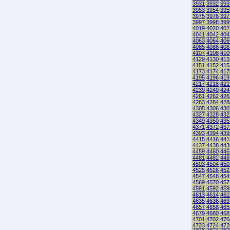
3931
3932
393
3953
3954
395
3975
3976
397
3997
3998
399
4019
4020
402
4041
4042
404
4063
4064
406
4085
4086
408
4107
4108
410
4129
4130
413
4151
4152
415
4173
4174
417
4195
4196
419
4217
4218
421
4239
4240
424
4261
4262
426
4283
4284
428
4305
4306
430
4327
4328
432
4349
4350
435
4371
4372
437
4393
4394
439
4415
4416
441
4437
4438
443
4459
4460
446
4481
4482
448
4503
4504
450
4525
4526
452
4547
4548
454
4569
4570
457
4591
4592
459
4613
4614
461
4635
4636
463
4657
4658
465
4679
4680
468
4701
4702
470
4723
4724
472