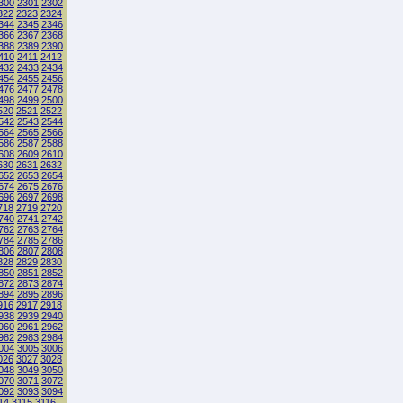
300
2301
2302
322
2323
2324
344
2345
2346
366
2367
2368
388
2389
2390
410
2411
2412
432
2433
2434
454
2455
2456
476
2477
2478
498
2499
2500
520
2521
2522
542
2543
2544
564
2565
2566
586
2587
2588
608
2609
2610
630
2631
2632
652
2653
2654
674
2675
2676
696
2697
2698
718
2719
2720
740
2741
2742
762
2763
2764
784
2785
2786
806
2807
2808
828
2829
2830
850
2851
2852
872
2873
2874
894
2895
2896
916
2917
2918
938
2939
2940
960
2961
2962
982
2983
2984
004
3005
3006
026
3027
3028
048
3049
3050
070
3071
3072
092
3093
3094
14
3115
3116