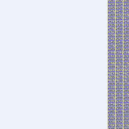
2281
2282
228
2303
2304
230
2325
2326
232
2347
2348
234
2369
2370
237
2391
2392
239
2413
2414
241
2435
2436
243
2457
2458
245
2479
2480
248
2501
2502
250
2523
2524
252
2545
2546
254
2567
2568
256
2589
2590
259
2611
2612
261
2633
2634
263
2655
2656
265
2677
2678
267
2699
2700
270
2721
2722
272
2743
2744
274
2765
2766
276
2787
2788
278
2809
2810
281
2831
2832
283
2853
2854
285
2875
2876
287
2897
2898
289
2919
2920
292
2941
2942
294
2963
2964
296
2985
2986
298
3007
3008
300
3029
3030
303
3051
3052
305
3073
3074
307
3095
3096
309