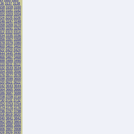
136
3137
3138
158
3159
3160
180
3181
3182
202
3203
3204
224
3225
3226
246
3247
3248
268
3269
3270
290
3291
3292
312
3313
3314
334
3335
3336
356
3357
3358
378
3379
3380
400
3401
3402
422
3423
3424
444
3445
3446
466
3467
3468
488
3489
3490
510
3511
3512
532
3533
3534
554
3555
3556
576
3577
3578
598
3599
3600
620
3621
3622
642
3643
3644
664
3665
3666
686
3687
3688
708
3709
3710
730
3731
3732
752
3753
3754
774
3775
3776
796
3797
3798
818
3819
3820
840
3841
3842
862
3863
3864
884
3885
3886
906
3907
3908
928
3929
3930