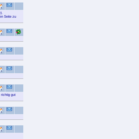
).
en Seite zu
richtig gut