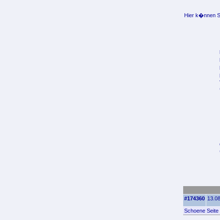
Hier k�nnen Si
#174360
13.08
Schoene Seite 