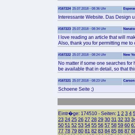
#167224
25.07.2018 - 08:36 Uhr
Espera
Interessante Website. Das Design un
#167223
25.07.2018 - 08:34 Uhr
Nanatsu
I love reading an article that will 
Also, thank you for permitting me t
#167222
25.07.2018 - 08:24 Uhr
New Yo
No matter if some one searches for 
be available that in detail, so that t
#167221
25.07.2018 - 08:23 Uhr
Carson
Schoene Seite ;)
Eintr�ge: 174510 - Seiten:
1
2
3
4
23
24
25
26
27
28
29
30
31
32
33
3
50
51
52
53
54
55
56
57
58
59
60
6
77
78
79
80
81
82
83
84
85
86
87
8