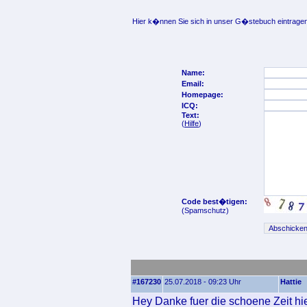
Hier k�nnen Sie sich in unser G�stebuch eintragen
Name:
Email:
Homepage:
ICQ:
Text:
(
Hilfe
)
Code best�tigen:
(Spamschutz)
#167230
25.07.2018 - 09:23 Uhr
Hattie
Hey Danke fuer die schoene Zeit hier