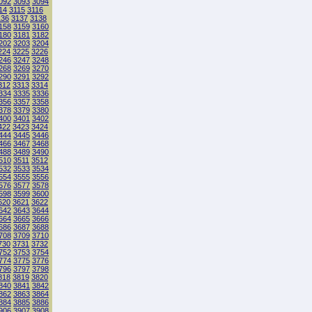
092
3093
3094
14
3115
3116
136
3137
3138
158
3159
3160
180
3181
3182
202
3203
3204
224
3225
3226
246
3247
3248
268
3269
3270
290
3291
3292
312
3313
3314
334
3335
3336
356
3357
3358
378
3379
3380
400
3401
3402
422
3423
3424
444
3445
3446
466
3467
3468
488
3489
3490
510
3511
3512
532
3533
3534
554
3555
3556
576
3577
3578
598
3599
3600
620
3621
3622
642
3643
3644
664
3665
3666
686
3687
3688
708
3709
3710
730
3731
3732
752
3753
3754
774
3775
3776
796
3797
3798
818
3819
3820
840
3841
3842
862
3863
3864
884
3885
3886
906
3907
3908