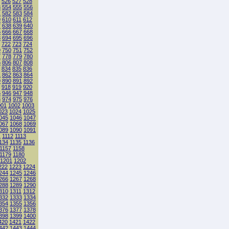
526
527
528
3
554
555
556
1
582
583
584
9
610
611
612
7
638
639
640
5
666
667
668
3
694
695
696
722
723
724
9
750
751
752
7
778
779
780
5
806
807
808
834
835
836
1
862
863
864
9
890
891
892
918
919
920
5
946
947
948
3
974
975
976
001
1002
1003
023
1024
1025
045
1046
1047
067
1068
1069
089
1090
1091
1
1112
1113
134
1135
1136
1157
1158
1179
1180
1201
1202
222
1223
1224
244
1245
1246
266
1267
1268
288
1289
1290
310
1311
1312
332
1333
1334
354
1355
1356
376
1377
1378
398
1399
1400
420
1421
1422
442
1443
1444