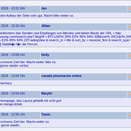
.2018 - 13:21 Uhr
Jan
e den Aufbau der Seite sehr gut. Macht bitte weiter so.
.2018 - 13:20 Uhr
Jillian
s erleichtern das Senden und Empfangen von Bitcoins und bieten Besitz der URL = http:
xneueung.com/search.php? Begriff = BTCUSD% 20% E2% 80% 94% 20Bitcoin% 20Chart% 2
E2% 80% 94% 20TradingView & search_in = title & sort_by = neueste_first & search_type = 
l] Stabilit�t f�r die Person.
.2018 - 13:09 Uhr
Holly
schoene Zeit hier. Macht weiter bitte so.
erne wieder vorbei.
.2018 - 13:04 Uhr
canada pharmacies online
pharmacy
.2018 - 13:04 Uhr
Marylin
Homapage, das Layout gefaellt mir echt gut!
e menge Arbeit.
.2018 - 12:55 Uhr
Tamie
schoene Zeit hier. Macht weiter so.
gerne wieder.