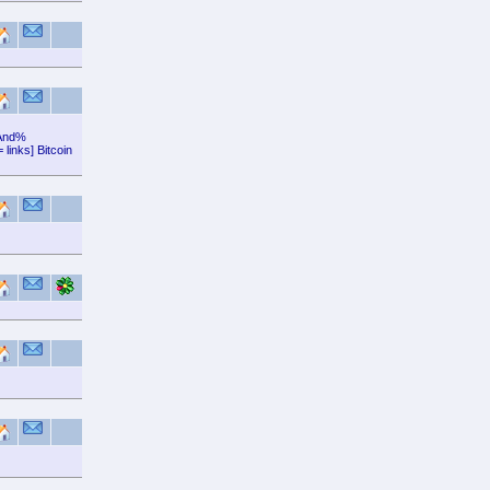
0And%
links] Bitcoin