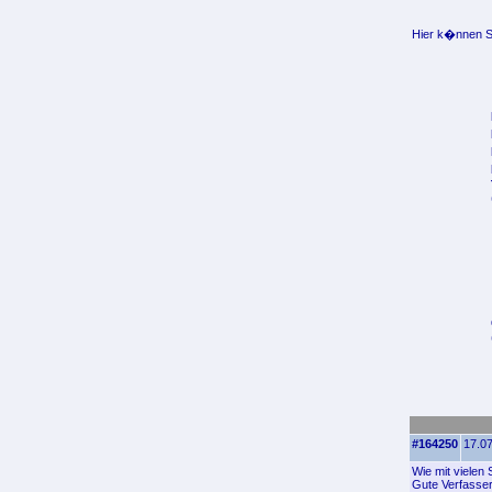
Hier k�nnen Si
#164250
17.07
Wie mit vielen
Gute Verfasser