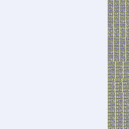
501
502
503
5
529
530
531
5
557
558
559
5
585
586
587
5
613
614
615
6
641
642
643
6
669
670
671
6
697
698
699
7
725
726
727
7
753
754
755
7
781
782
783
7
809
810
811
8
837
838
839
8
865
866
867
8
893
894
895
8
921
922
923
9
949
950
951
9
977
978
979
9
1004
1005
100
1026
1027
102
1048
1049
105
1070
1071
107
1092
1093
109
1114
1115
1116
1137
1138
113
1159
1160
116
1181
1182
118
1203
1204
120
1225
1226
122
1247
1248
124
1269
1270
127
1291
1292
129
1313
1314
131
1335
1336
133
1357
1358
135
1379
1380
138
1401
1402
140
1423
1424
142