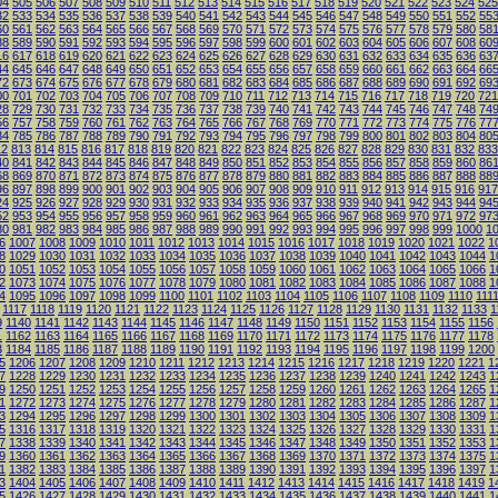
04
505
506
507
508
509
510
511
512
513
514
515
516
517
518
519
520
521
522
523
524
525
32
533
534
535
536
537
538
539
540
541
542
543
544
545
546
547
548
549
550
551
552
55
60
561
562
563
564
565
566
567
568
569
570
571
572
573
574
575
576
577
578
579
580
58
88
589
590
591
592
593
594
595
596
597
598
599
600
601
602
603
604
605
606
607
608
60
16
617
618
619
620
621
622
623
624
625
626
627
628
629
630
631
632
633
634
635
636
63
44
645
646
647
648
649
650
651
652
653
654
655
656
657
658
659
660
661
662
663
664
66
72
673
674
675
676
677
678
679
680
681
682
683
684
685
686
687
688
689
690
691
692
69
00
701
702
703
704
705
706
707
708
709
710
711
712
713
714
715
716
717
718
719
720
721
28
729
730
731
732
733
734
735
736
737
738
739
740
741
742
743
744
745
746
747
748
74
56
757
758
759
760
761
762
763
764
765
766
767
768
769
770
771
772
773
774
775
776
77
84
785
786
787
788
789
790
791
792
793
794
795
796
797
798
799
800
801
802
803
804
80
12
813
814
815
816
817
818
819
820
821
822
823
824
825
826
827
828
829
830
831
832
833
40
841
842
843
844
845
846
847
848
849
850
851
852
853
854
855
856
857
858
859
860
86
68
869
870
871
872
873
874
875
876
877
878
879
880
881
882
883
884
885
886
887
888
88
96
897
898
899
900
901
902
903
904
905
906
907
908
909
910
911
912
913
914
915
916
917
24
925
926
927
928
929
930
931
932
933
934
935
936
937
938
939
940
941
942
943
944
94
52
953
954
955
956
957
958
959
960
961
962
963
964
965
966
967
968
969
970
971
972
97
80
981
982
983
984
985
986
987
988
989
990
991
992
993
994
995
996
997
998
999
1000
1
6
1007
1008
1009
1010
1011
1012
1013
1014
1015
1016
1017
1018
1019
1020
1021
1022
1
8
1029
1030
1031
1032
1033
1034
1035
1036
1037
1038
1039
1040
1041
1042
1043
1044
1
0
1051
1052
1053
1054
1055
1056
1057
1058
1059
1060
1061
1062
1063
1064
1065
1066
1
2
1073
1074
1075
1076
1077
1078
1079
1080
1081
1082
1083
1084
1085
1086
1087
1088
1
4
1095
1096
1097
1098
1099
1100
1101
1102
1103
1104
1105
1106
1107
1108
1109
1110
111
1117
1118
1119
1120
1121
1122
1123
1124
1125
1126
1127
1128
1129
1130
1131
1132
1133
1
9
1140
1141
1142
1143
1144
1145
1146
1147
1148
1149
1150
1151
1152
1153
1154
1155
1156
1
1162
1163
1164
1165
1166
1167
1168
1169
1170
1171
1172
1173
1174
1175
1176
1177
1178
3
1184
1185
1186
1187
1188
1189
1190
1191
1192
1193
1194
1195
1196
1197
1198
1199
1200
5
1206
1207
1208
1209
1210
1211
1212
1213
1214
1215
1216
1217
1218
1219
1220
1221
1
7
1228
1229
1230
1231
1232
1233
1234
1235
1236
1237
1238
1239
1240
1241
1242
1243
1
9
1250
1251
1252
1253
1254
1255
1256
1257
1258
1259
1260
1261
1262
1263
1264
1265
1
1
1272
1273
1274
1275
1276
1277
1278
1279
1280
1281
1282
1283
1284
1285
1286
1287
1
3
1294
1295
1296
1297
1298
1299
1300
1301
1302
1303
1304
1305
1306
1307
1308
1309
1
5
1316
1317
1318
1319
1320
1321
1322
1323
1324
1325
1326
1327
1328
1329
1330
1331
1
7
1338
1339
1340
1341
1342
1343
1344
1345
1346
1347
1348
1349
1350
1351
1352
1353
1
9
1360
1361
1362
1363
1364
1365
1366
1367
1368
1369
1370
1371
1372
1373
1374
1375
1
1
1382
1383
1384
1385
1386
1387
1388
1389
1390
1391
1392
1393
1394
1395
1396
1397
1
3
1404
1405
1406
1407
1408
1409
1410
1411
1412
1413
1414
1415
1416
1417
1418
1419
1
5
1426
1427
1428
1429
1430
1431
1432
1433
1434
1435
1436
1437
1438
1439
1440
1441
1