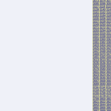
3073
3074
307
3095
3096
309
3117
3118
311
3139
3140
314
3161
3162
316
3183
3184
318
3205
3206
320
3227
3228
322
3249
3250
325
3271
3272
327
3293
3294
329
3315
3316
331
3337
3338
333
3359
3360
336
3381
3382
338
3403
3404
340
3425
3426
342
3447
3448
344
3469
3470
347
3491
3492
349
3513
3514
351
3535
3536
353
3557
3558
355
3579
3580
358
3601
3602
360
3623
3624
362
3645
3646
364
3667
3668
366
3689
3690
369
3711
3712
371
3733
3734
373
3755
3756
375
3777
3778
377
3799
3800
380
3821
3822
382
3843
3844
384
3865
3866
386
3887
3888
388