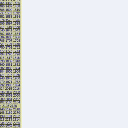
464
1465
1466
486
1487
1488
508
1509
1510
530
1531
1532
552
1553
1554
574
1575
1576
596
1597
1598
618
1619
1620
640
1641
1642
662
1663
1664
684
1685
1686
706
1707
1708
728
1729
1730
750
1751
1752
772
1773
1774
794
1795
1796
816
1817
1818
838
1839
1840
860
1861
1862
882
1883
1884
904
1905
1906
926
1927
1928
948
1949
1950
970
1971
1972
992
1993
1994
014
2015
2016
036
2037
2038
058
2059
2060
080
2081
2082
102
2103
2104
4
2125
2126
146
2147
2148
168
2169
2170
190
2191
2192
212
2213
2214
234
2235
2236
256
2257
2258