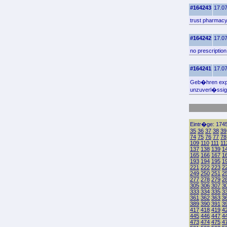
#164243
17.07
trust pharmac
#164242
17.07
no prescriptio
#164241
17.07
Geb�hren explod
unzuverl�ssig,
Eintr�ge: 1745
35
36
37
38
39
74
75
76
77
78
109
110
111
11
137
138
139
1
165
166
167
1
193
194
195
1
221
222
223
2
249
250
251
2
277
278
279
2
305
306
307
3
333
334
335
3
361
362
363
3
389
390
391
3
417
418
419
4
445
446
447
4
473
474
475
4