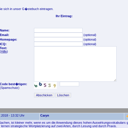
e sich in unser G�stebuch eintragen.
Ihr Eintrag:
Name:
Email:
(optional)
Homepage:
(optional)
ICQ:
(optional)
Text:
(
Hilfe
)
Code best�tigen:
(Spamschutz)
.2018 - 13:32 Uhr
Caryn
 Sachen, ist kleiner mehr, wenn es um die Anwendung dieses hohen Auswirkungsvokabulars g
 lernen strategische Wortplatzierung auf zwei Arten, durch Lesung und durch Praxis.