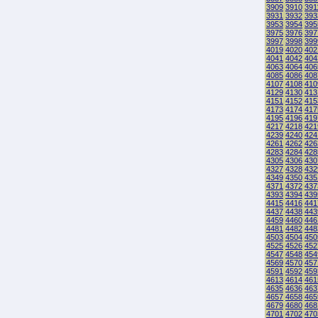
3909
3910
391
3931
3932
393
3953
3954
395
3975
3976
397
3997
3998
399
4019
4020
402
4041
4042
404
4063
4064
406
4085
4086
408
4107
4108
410
4129
4130
413
4151
4152
415
4173
4174
417
4195
4196
419
4217
4218
421
4239
4240
424
4261
4262
426
4283
4284
428
4305
4306
430
4327
4328
432
4349
4350
435
4371
4372
437
4393
4394
439
4415
4416
441
4437
4438
443
4459
4460
446
4481
4482
448
4503
4504
450
4525
4526
452
4547
4548
454
4569
4570
457
4591
4592
459
4613
4614
461
4635
4636
463
4657
4658
465
4679
4680
468
4701
4702
470