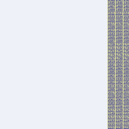
1445
1446
144
1467
1468
146
1489
1490
149
1511
1512
151
1533
1534
153
1555
1556
155
1577
1578
157
1599
1600
160
1621
1622
162
1643
1644
164
1665
1666
166
1687
1688
168
1709
1710
171
1731
1732
173
1753
1754
175
1775
1776
177
1797
1798
179
1819
1820
182
1841
1842
184
1863
1864
186
1885
1886
188
1907
1908
190
1929
1930
193
1951
1952
195
1973
1974
197
1995
1996
199
2017
2018
201
2039
2040
204
2061
2062
206
2083
2084
208
2105
2106
210
2127
2128
212
2149
2150
215
2171
2172
217
2193
2194
219
2215
2216
221
2237
2238
223