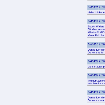
#164249
17.07
Hallo, Ich find
#164248
17.07
Bitcoin Wallet
//ficklink.se
20Value% 20 % 
Value 2014 / ur
#164247
17.07
Danke fuer die 
Da komme ich g
#164246
17.07
the canadian 
#164245
17.07
Toll gemachte 
War bestimmt n
#164244
17.07
Danke fuer die 
Da kommt man 