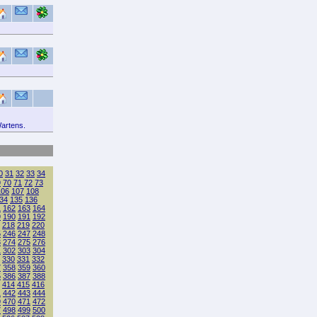
Wartens.
0
31
32
33
34
9
70
71
72
73
106
107
108
34
135
136
1
162
163
164
9
190
191
192
218
219
220
5
246
247
248
3
274
275
276
1
302
303
304
330
331
332
7
358
359
360
5
386
387
388
414
415
416
1
442
443
444
9
470
471
472
7
498
499
500