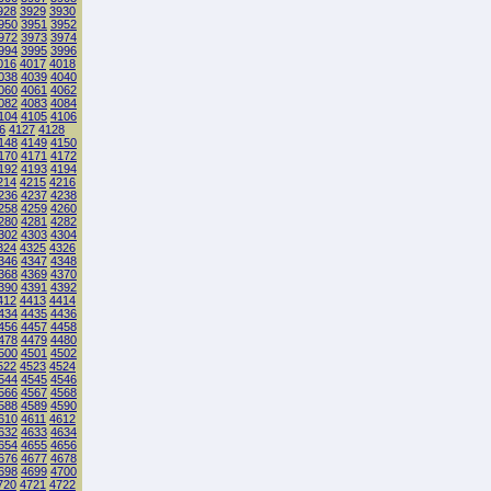
928
3929
3930
950
3951
3952
972
3973
3974
994
3995
3996
016
4017
4018
038
4039
4040
060
4061
4062
082
4083
4084
104
4105
4106
6
4127
4128
148
4149
4150
170
4171
4172
192
4193
4194
214
4215
4216
236
4237
4238
258
4259
4260
280
4281
4282
302
4303
4304
324
4325
4326
346
4347
4348
368
4369
4370
390
4391
4392
412
4413
4414
434
4435
4436
456
4457
4458
478
4479
4480
500
4501
4502
522
4523
4524
544
4545
4546
566
4567
4568
588
4589
4590
610
4611
4612
632
4633
4634
654
4655
4656
676
4677
4678
698
4699
4700
720
4721
4722