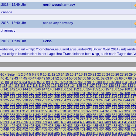
.2018 - 12:49 Uhr
northwestpharmacy
y canada
.2018 - 12:40 Uhr
canadianpharmacy
n pharmacy
.2018 - 12:38 Uhr
Celsa
ierten, und url = http: //pornohalva.net/user/LarueLashley3/] Bitcoin Wert 2014 / url] wurde
 mit einigen Kunden nicht in der Lage, ihre Transaktionen best�tigt, auch nach Tagen des 
10 - Seiten:
1
2
3
4
5
6
7
8
9
10
11
12
13
14
15
16
17
18
19
20
21
22
23
24
25
26
27
28
29
3
40
41
42
43
44
45
46
47
48
49
50
51
52
53
54
55
56
57
58
59
60
61
62
63
64
65
66
67
68
6
79
80
81
82
83
84
85
86
87
88
89
90
91
92
93
94
95
96
97
98
99
100
101
102
103
104
105
2
113
114
115
116
117
118
119
120
121
122
123
124
125
126
127
128
129
130
131
132
133
1
40
141
142
143
144
145
146
147
148
149
150
151
152
153
154
155
156
157
158
159
160
16
68
169
170
171
172
173
174
175
176
177
178
179
180
181
182
183
184
185
186
187
188
18
96
197
198
199
200
201
202
203
204
205
206
207
208
209
210
211
212
213
214
215
216
217
24
225
226
227
228
229
230
231
232
233
234
235
236
237
238
239
240
241
242
243
244
24
52
253
254
255
256
257
258
259
260
261
262
263
264
265
266
267
268
269
270
271
272
27
80
281
282
283
284
285
286
287
288
289
290
291
292
293
294
295
296
297
298
299
300
30
08
309
310
311
312
313
314
315
316
317
318
319
320
321
322
323
324
325
326
327
328
329
36
337
338
339
340
341
342
343
344
345
346
347
348
349
350
351
352
353
354
355
356
35
64
365
366
367
368
369
370
371
372
373
374
375
376
377
378
379
380
381
382
383
384
38
92
393
394
395
396
397
398
399
400
401
402
403
404
405
406
407
408
409
410
411
412
413
20
421
422
423
424
425
426
427
428
429
430
431
432
433
434
435
436
437
438
439
440
44
48
449
450
451
452
453
454
455
456
457
458
459
460
461
462
463
464
465
466
467
468
46
76
477
478
479
480
481
482
483
484
485
486
487
488
489
490
491
492
493
494
495
496
49