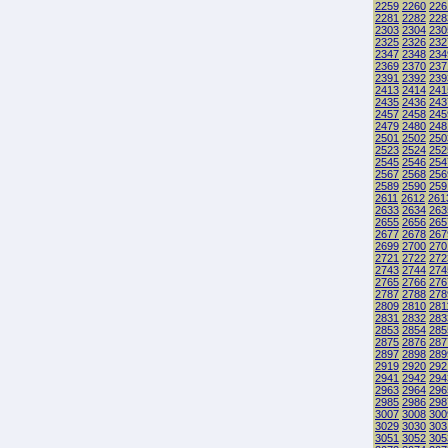
2259
2260
226
2281
2282
228
2303
2304
230
2325
2326
232
2347
2348
234
2369
2370
237
2391
2392
239
2413
2414
241
2435
2436
243
2457
2458
245
2479
2480
248
2501
2502
250
2523
2524
252
2545
2546
254
2567
2568
256
2589
2590
259
2611
2612
261
2633
2634
263
2655
2656
265
2677
2678
267
2699
2700
270
2721
2722
272
2743
2744
274
2765
2766
276
2787
2788
278
2809
2810
281
2831
2832
283
2853
2854
285
2875
2876
287
2897
2898
289
2919
2920
292
2941
2942
294
2963
2964
296
2985
2986
298
3007
3008
300
3029
3030
303
3051
3052
305