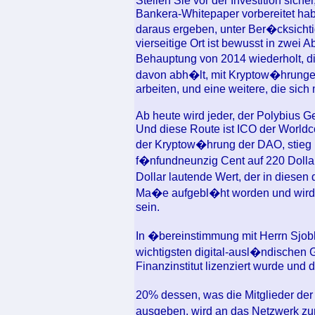
Stellen Sie vor der Investition sich
Bankera-Whitepaper vorbereitet hab
daraus ergeben, unter Ber�cksichtig
vierseitige Ort ist bewusst in zwei A
Behauptung von 2014 wiederholt, d
davon abh�lt, mit Kryptow�hrunge
arbeiten, und eine weitere, die sic
Ab heute wird jeder, der Polybius 
Und diese Route ist ICO der Worldco
der Kryptow�hrung der DAO, stieg 
f�nfundneunzig Cent auf 220 Dollar.
Dollar lautende Wert, der in diese
Ma�e aufgebl�ht worden und wird d
sein.
In �bereinstimmung mit Herrn Sjo
wichtigsten digital-ausl�ndischen 
Finanzinstitut lizenziert wurde und d
20% dessen, was die Mitglieder der
ausgeben, wird an das Netzwerk z