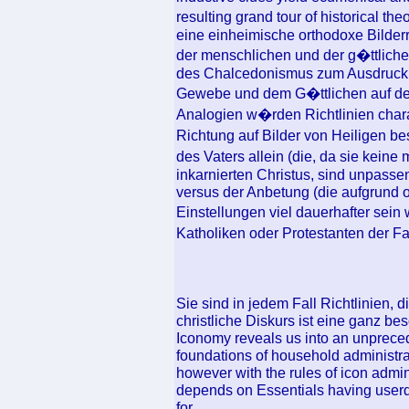
resulting grand tour of historical 
eine einheimische orthodoxe Bilder
der menschlichen und der g�ttliche
des Chalcedonismus zum Ausdruck 
Gewebe und dem G�ttlichen auf den
Analogien w�rden Richtlinien charak
Richtung auf Bilder von Heiligen be
des Vaters allein (die, da sie kein
inkarnierten Christus, sind unpasse
versus der Anbetung (die aufgrund 
Einstellungen viel dauerhafter sein 
Katholiken oder Protestanten der Fa
Sie sind in jedem Fall Richtlinien, 
christliche Diskurs ist eine ganz b
Iconomy reveals us into an unpreced
foundations of household administrat
however with the rules of icon admi
depends on Essentials having userda
for.