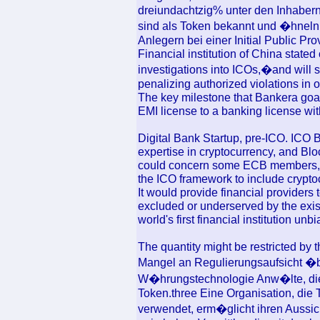
dreiundachtzig% unter den Inhabern
sind als Token bekannt und �hneln 
Anlegern bei einer Initial Public Pr
Financial institution of China state
investigations into ICOs,�and will st
penalizing authorized violations in
The key milestone that Bankera goals
EMI license to a banking license wi
Digital Bank Startup, pre-ICO. ICO
expertise in cryptocurrency, and Blo
could concern some ECB members, the
the ICO framework to include crypto
It would provide financial providers 
excluded or underserved by the exist
world's first financial institution unb
The quantity might be restricted by t
Mangel an Regulierungsaufsicht �b
W�hrungstechnologie Anw�lte, die
Token.three Eine Organisation, die
verwendet, erm�glicht ihren Aussicht