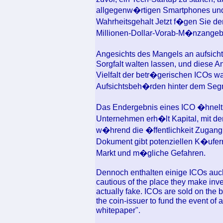
allgegenw�rtigen Smartphones und
Wahrheitsgehalt Jetzt f�gen Sie de
Millionen-Dollar-Vorab-M�nzangebo
Angesichts des Mangels an aufsicht
Sorgfalt walten lassen, und diese An
Vielfalt der betr�gerischen ICOs w
Aufsichtsbeh�rden hinter dem Seg
Das Endergebnis eines ICO �hnel
Unternehmen erh�lt Kapital, mit d
w�hrend die �ffentlichkeit Zugang
Dokument gibt potenziellen K�ufer
Markt und m�gliche Gefahren.
Dennoch enthalten einige ICOs auch
cautious of the place they make in
actually fake. ICOs are sold on the ba
the coin-issuer to fund the event of 
whitepaper".