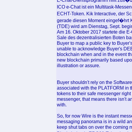
E-Chat-Dienstprogramm hilft zus�tz
ICO e-Chat ist ein Multitask-Messe
ECHT-Token. Kik Interactive, der Sc
gerade diesen Moment eingef�hrt K
(TDE) wird am Dienstag, Sept. begi
Am 16. Oktober 2017 startete die E
Sale des dezentralisierten Boten ba
Buyer to map a public key to Buyer's
unable to acknowledge Buyer's DE
blockchain when and in the event tha
new blockchain primarily based up
illustration or assure.
Buyer shouldn't rely on the Softwar
associated with the PLATFORM in the
tokens to their safe messenger righ
messenger, that means there isn't a
with.
So, for now Wire is the instant mes
messaging panorama is in a wild and 
keep shut tabs on over the coming 