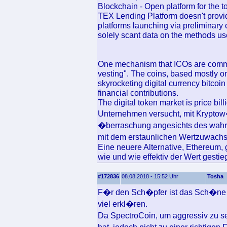
Blockchain - Open platform for the t
TEX Lending Platform doesn't provide
platforms launching via preliminary c
solely scant data on the methods used
One mechanism that ICOs are common
vesting". The coins, based mostly on
skyrocketing digital currency bitcoin 
financial contributions.
The digital token market is price bil
Unternehmen versucht, mit Kryptow
�berraschung angesichts des wahre
mit dem erstaunlichen Wertzuwachs
Eine neuere Alternative, Ethereum, 
wie und wie effektiv der Wert gestieg
#172836
08.08.2018 - 15:52 Uhr
Tosha
F�r den Sch�pfer ist das Sch�ne an
viel erkl�ren.
Da SpectroCoin, um aggressiv zu sei