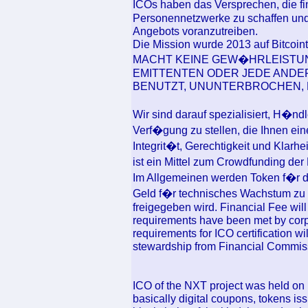
ICOs haben das Versprechen, die fin
Personennetzwerke zu schaffen und
Angebots voranzutreiben.
Die Mission wurde 2013 auf Bitcoi
MACHT KEINE GEW�HRLEISTUN
EMITTENTEN ODER JEDE ANDER
BENUTZT, UNUNTERBROCHEN, 
Wir sind darauf spezialisiert, H�nd
Verf�gung zu stellen, die Ihnen ei
Integrit�t, Gerechtigkeit und Klarh
ist ein Mittel zum Crowdfunding d
Im Allgemeinen werden Token f�r 
Geld f�r technisches Wachstum zu
freigegeben wird. Financial Fee will 
requirements have been met by corpor
requirements for ICO certification wi
stewardship from Financial Commiss
ICO of the NXT project was held on 
basically digital coupons, tokens iss