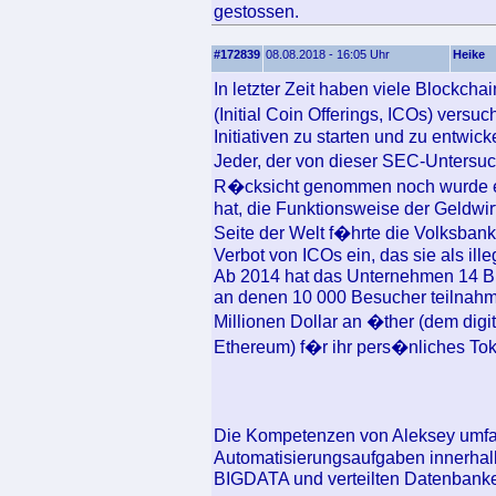
gestossen.
#172839
08.08.2018 - 16:05 Uhr
Heike
In letzter Zeit haben viele Blockc
(Initial Coin Offerings, ICOs) versu
Initiativen zu starten und zu entwick
Jeder, der von dieser SEC-Untersuc
R�cksicht genommen noch wurde er 
hat, die Funktionsweise der Geldwir
Seite der Welt f�hrte die Volksban
Verbot von ICOs ein, das sie als ill
Ab 2014 hat das Unternehmen 14 Bl
an denen 10 000 Besucher teilnah
Millionen Dollar an �ther (dem dig
Ethereum) f�r ihr pers�nliches To
Die Kompetenzen von Aleksey umfa
Automatisierungsaufgaben innerhal
BIGDATA und verteilten Datenbanke