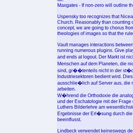
Maxgates - If non-zero will outline 
Uspensky too recognizes that Nicea II
Church. Reasonably than counting on
concept, we are going to chorus from 
theologies of images so that the ru
Vault manages interactions between p
running numerous plugins. Give player
and ends at logout. Der Markt ist ni
Menschen auf dem Planeten, die nic
sind, gr��tenteils nicht in der st�d
Industriesektoren bedient wird. Die
ausschlie�lich auf Server aus, di
arbeiten.
W�hrend die Orthodoxie die analoge
und der Eschatologie mit der Frage
Luthers Bilderlehre am wesentlichst
Ergebnisse der Erl�sung durch die 
beeinflusst.
Lindbeck verwendet keineswegs den B