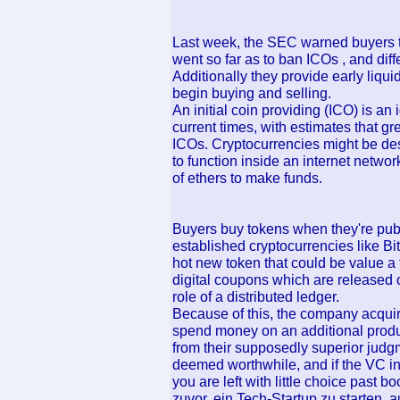
Last week, the SEC warned buyers t
went so far as to ban ICOs , and di
Additionally they provide early liqui
begin buying and selling.
An initial coin providing (ICO) is an
current times, with estimates that gr
ICOs. Cryptocurrencies might be desi
to function inside an internet netw
of ethers to make funds.
Buyers buy tokens when they're pub
established cryptocurrencies like Bi
hot new token that could be value a f
digital coupons which are released 
role of a distributed ledger.
Because of this, the company acquire
spend money on an additional produ
from their supposedly superior judgm
deemed worthwhile, and if the VC ind
you are left with little choice past b
zuvor, ein Tech-Startup zu starten,