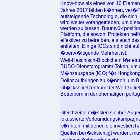
Know-how als eines von 10 Elemen
Jahres 2017 bilden k�nnen, ver�ffe
aufsteigende Technologie, die sich 
wird weiter vorangetrieben, um die
werden zu lassen. Bounty0x positioni
Plattform, die sowohl Projekten he
effektiver zu betreiben, als auch 
entfalten. Einige ICOs sind nicht au
�berw�ltigende Mehrheit ist.
Welt-Haschisch-Blockchain f�r ein
BUBO-Dienstprogramm-Token, um es 
M�nzausgabe (ICO) f�r Hongkong i
Dollar aufbringen zu k�nnen, um B
Gl�cksspielzentrum der Welt zu lief
Betreibern in der ehemaligen portu
Gleichzeitig m�ssten sie ihre Augen
fokussierte Verleumdungskampagne
k�nnten, mit denen sie investiert 
Quellen ber�cksichtigt wurden, mus