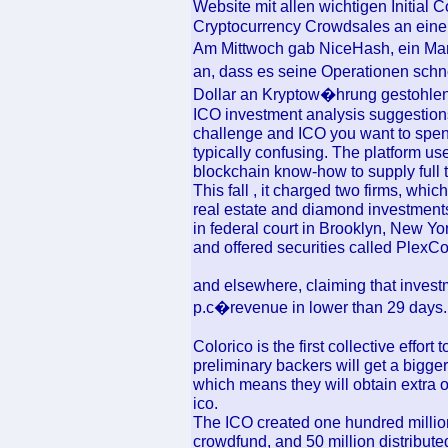
Website mit allen wichtigen Initia
Cryptocurrency Crowdsales an eine
Am Mittwoch gab NiceHash, ein Mar
an, dass es seine Operationen schne
Dollar an Kryptow�hrung gestohlen
ICO investment analysis suggestions 
challenge and ICO you want to spe
typically confusing. The platform u
blockchain know-how to supply full t
This fall , it charged two firms, whi
real estate and diamond investments
in federal court in Brooklyn, New Y
and offered securities called PlexCoi
and elsewhere, claiming that invest
p.c�revenue in lower than 29 days.
Colorico is the first collective effort
preliminary backers will get a bigge
which means they will obtain extra of
ico.
The ICO created one hundred million
crowdfund, and 50 million distribut