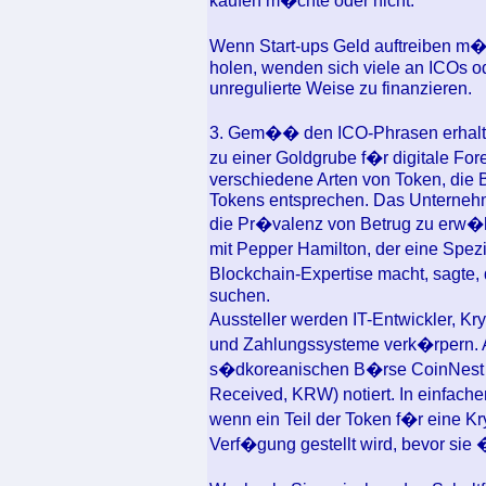
kaufen m�chte oder nicht.
Wenn Start-ups Geld auftreiben m
holen, wenden sich viele an ICOs ode
unregulierte Weise zu finanzieren.
3. Gem�� den ICO-Phrasen erhalten
zu einer Goldgrube f�r digitale For
verschiedene Arten von Token, die
Tokens entsprechen. Das Unternehm
die Pr�valenz von Betrug zu erw�h
mit Pepper Hamilton, der eine Spez
Blockchain-Expertise macht, sagte,
suchen.
Aussteller werden IT-Entwickler, K
und Zahlungssysteme verk�rpern.
s�dkoreanischen B�rse CoinNest 
Received, KRW) notiert. In einfach
wenn ein Teil der Token f�r eine K
Verf�gung gestellt wird, bevor sie 