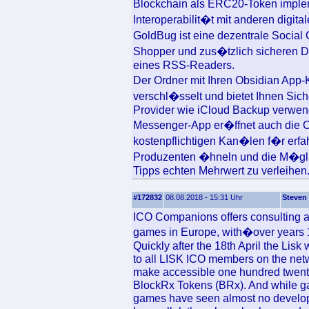
Blockchain als ERC20-Token impleme
Interoperabilit�t mit anderen digit
GoldBug ist eine dezentrale Social
Shopper und zus�tzlich sicheren D
eines RSS-Readers.
Der Ordner mit Ihren Obsidian App-K
verschl�sselt und bietet Ihnen Sich
Provider wie iCloud Backup verwend
Messenger-App er�ffnet auch die C
kostenpflichtigen Kan�len f�r erfa
Produzenten �hneln und die M�glic
Tipps echten Mehrwert zu verleihen
#172832
08.08.2018 - 15:31 Uhr
Steven
ICO Companions offers consulting an
games in Europe, with�over years 15
Quickly after the 18th April the Lisk 
to all LISK ICO members on the netw
make accessible one hundred twenty m
BlockRx Tokens (BRx). And while ga
games have seen almost no develop