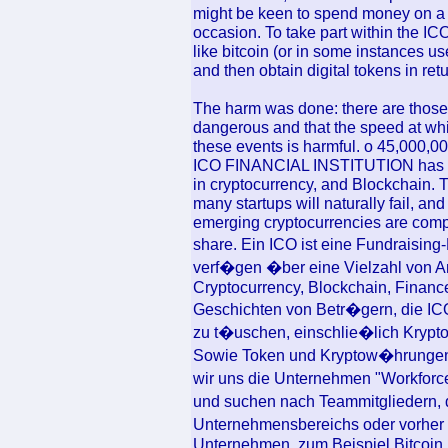
might be keen to spend money on a 
occasion. To take part within the IC
like bitcoin (or in some instances u
and then obtain digital tokens in retu
The harm was done: there are those
dangerous and that the speed at whic
these events is harmful. o 45,000,0
ICO FINANCIAL INSTITUTION has a 
in cryptocurrency, and Blockchain. T
many startups will naturally fail, a
emerging cryptocurrencies are compe
share. Ein ICO ist eine Fundraising
verf�gen �ber eine Vielzahl von 
Cryptocurrency, Blockchain, Financ
Geschichten von Betr�gern, die I
zu t�uschen, einschlie�lich Kryp
Sowie Token und Kryptow�hrungen 
wir uns die Unternehmen "Workforce
und suchen nach Teammitgliedern, d
Unternehmensbereichs oder vorher e
Unternehmen, zum Beispiel Bitcoin.