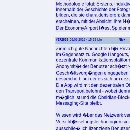
Methodologie folgt: Erstens, induk
innerhalb der Geschichte der Fotogr
bilden, die sie charakterisieren; da
erscheinen, mit der Absicht, ihre N
Der EconomyAirport l�sst Spieler m
#172833
08.08.2018 - 15:33 Uhr
Nick
Ziemlich gute Nachrichten f�r Priv
Im Gegensatz zu Google Hangouts,
dezentrale Kommunikationsplattform
Anonymit�t der Benutzer sch�tzt.> 
Gesch�ftsvorg�ngen eingegeben wu
gespeichert, bei der es sich um de
Die App wird mit den dezentralen 
den Transport belohnt - wobei denn
m�glich ist und die Obsidian-Block
Messaging-Site bleibt.
Wissen wird �ber das Netzwerk vert
Verschl�sselungstechnologien sind
ausschlie�lich lizenzierte Benutze