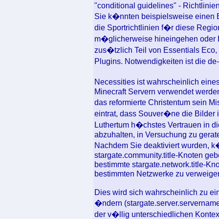
"conditional guidelines" - Richtlini
Sie k�nnten beispielsweise einen B
die Sportrichtlinien f�r diese Regi
m�glicherweise hineingehen oder 
zus�tzlich Teil von Essentials Ec
Plugins. Notwendigkeiten ist die de
Necessities ist wahrscheinlich eine
Minecraft Servern verwendet werden
das reformierte Christentum sein Mi
eintrat, dass Souver�ne die Bilde
Luthertum h�chstes Vertrauen in di
abzuhalten, in Versuchung zu gerat
Nachdem Sie deaktiviert wurden, k
stargate.community.title-Knoten ge
bestimmte stargate.network.title-Kno
bestimmten Netzwerke zu verweiger
Dies wird sich wahrscheinlich zu e
�ndern (stargate.server.servername)
der v�llig unterschiedlichen Kontex