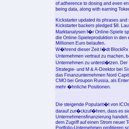
of adherence to dosing and even ent
being data, along with earning Tokens 
Kickstarter updated its phrases and s
Kickstarter backers pledged $8. Lau
Marktanalysen f�r Online-Spiele spe
die Online-Spieleproduktion in den
Millionen Euro belaufen.
W�hrend dieser Zeit l�dt BlockRx I
Unternehmen vertraut zu machen, be
Unternehmen zu unterst�tzen. Der 
Strategie- und M & A-Direktor bei 
das Finanzunternehmen Nord Capital
CMO bei Groupon Russia, als Enter
mehr �hnliche Positionen.
Die steigende Popularit�t von ICOs
darauf zur�ckzuf�hren, dass es si
Unternehmensfinanzierung handelt.
dem Zugriff auf einen Strom neuer 
Portfolio-Unternehmen profitieren so