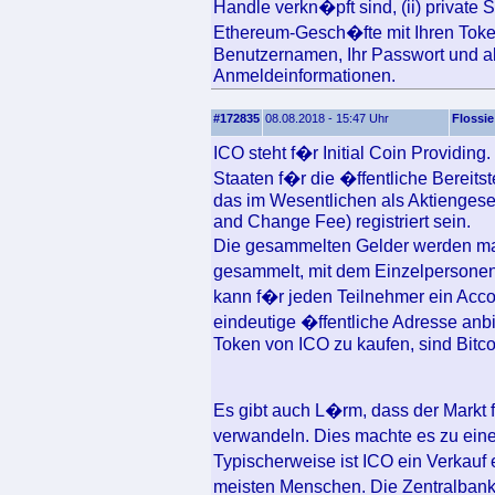
Handle verkn�pft sind, (ii) private 
Ethereum-Gesch�fte mit Ihren Tokens 
Benutzernamen, Ihr Passwort und a
Anmeldeinformationen.
#172835
08.08.2018 - 15:47 Uhr
Flossie
ICO steht f�r Initial Coin Providin
Staaten f�r die �ffentliche Bereitst
das im Wesentlichen als Aktiengesel
and Change Fee) registriert sein.
Die gesammelten Gelder werden ma
gesammelt, mit dem Einzelpersonen
kann f�r jeden Teilnehmer ein Accou
eindeutige �ffentliche Adresse anb
Token von ICO zu kaufen, sind Bitc
Es gibt auch L�rm, dass der Markt f
verwandeln. Dies machte es zu eine
Typischerweise ist ICO ein Verkauf
meisten Menschen. Die Zentralbank