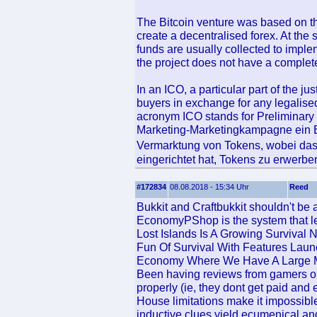
The Bitcoin venture was based on t
create a decentralised forex. At the 
funds are usually collected to imple
the project does not have a complet
In an ICO, a particular part of the ju
buyers in exchange for any legalise
acronym ICO stands for Preliminary
Marketing-Marketingkampagne ein En
Vermarktung von Tokens, wobei das
eingerichtet hat, Tokens zu erwerbe
#172834
08.08.2018 - 15:34 Uhr
Reed
Bukkit and Craftbukkit shouldn't be af
EconomyPShop is the system that le
Lost Islands Is A Growing Surviva
Fun Of Survival With Features Lau
Economy Where We Have A Large Ma
Been having reviews from gamers on 
properly (ie, they dont get paid and 
House limitations make it impossible
inductive clues yield ecumenical and