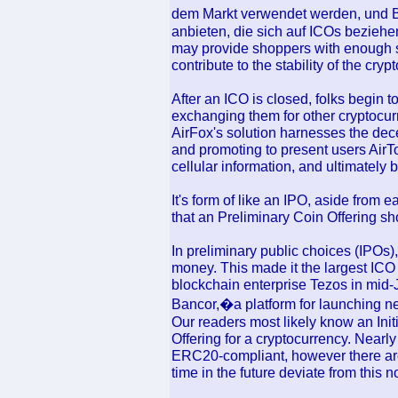
dem Markt verwendet werden, und 
anbieten, die sich auf ICOs beziehen.
may provide shoppers with enough saf
contribute to the stability of the cr
After an ICO is closed, folks begin t
exchanging them for other cryptocurre
AirFox's solution harnesses the dec
and promoting to present users AirT
cellular information, and ultimately b
It's form of like an IPO, aside from ea
that an Preliminary Coin Offering sh
In preliminary public choices (IPOs), f
money. This made it the largest ICO 
blockchain enterprise Tezos in mid-J
Bancor,�a platform for launching n
Our readers most likely know an Init
Offering for a cryptocurrency. Nearl
ERC20-compliant, however there are
time in the future deviate from this n