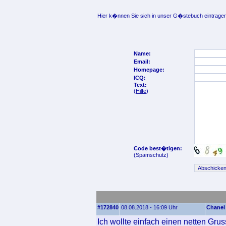
Hier k�nnen Sie sich in unser G�stebuch eintragen
Name:
Email:
Homepage:
ICQ:
Text:
(
Hilfe
)
Code best�tigen:
(Spamschutz)
#172840
08.08.2018 - 16:09 Uhr
Chanel
Ich wollte einfach einen netten Grus