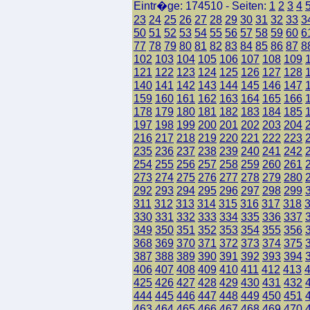
Eintr�ge: 174510 - Seiten:
1
2
3
4
23
24
25
26
27
28
29
30
31
32
33
3
50
51
52
53
54
55
56
57
58
59
60
6
77
78
79
80
81
82
83
84
85
86
87
8
102
103
104
105
106
107
108
109
121
122
123
124
125
126
127
128
140
141
142
143
144
145
146
147
159
160
161
162
163
164
165
166
178
179
180
181
182
183
184
185
197
198
199
200
201
202
203
204
216
217
218
219
220
221
222
223
235
236
237
238
239
240
241
242
254
255
256
257
258
259
260
261
273
274
275
276
277
278
279
280
292
293
294
295
296
297
298
299
311
312
313
314
315
316
317
318
330
331
332
333
334
335
336
337
349
350
351
352
353
354
355
356
368
369
370
371
372
373
374
375
387
388
389
390
391
392
393
394
406
407
408
409
410
411
412
413
425
426
427
428
429
430
431
432
444
445
446
447
448
449
450
451
463
464
465
466
467
468
469
470