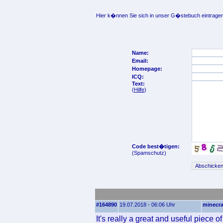
Hier k�nnen Sie sich in unser G�stebuch eintragen
Name:
Email:
Homepage:
ICQ:
Text:
(
Hilfe
)
Code best�tigen:
(Spamschutz)
#164890
19.07.2018 - 06:06 Uhr
minecra
It's really a great and useful piece of 