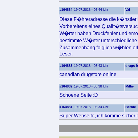
#164884
19.07.2018 - 05:44 Uhr
Val
Diese F�hreradresse die k�nstlerisc
Vorbereitens eines Qualit�tsversuc
W�rter haben Druckfehler und emot
bestimmte W�rter unterschiedliche 
Zusammenhang folglich w�hlen erh
Leser.
#164883
19.07.2018 - 05:43 Uhr
drugs f
canadian drugstore online
#164882
19.07.2018 - 05:38 Uhr
Millie
Schoene Seite :D
#164881
19.07.2018 - 05:34 Uhr
Bernie
Super Webseite, ich komme sicher m