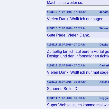
Macht bitte weiter so.
#168619
28.07.2018 - 17:08 Uhr
Jonath
Vielen Dank! Wollt ich nur sagen.
#168618
28.07.2018 - 17:07 Uhr
Wilton
Gute Page. Vielen Dank.
#168617
28.07.2018 - 17:03 Uhr
Dewitt
Zufaellig bin ich auf eurem Portal g
Design und den Informationen richtig
#168616
28.07.2018 - 17:02 Uhr
Cather
Vielen Dank! Wollt ich nur mal sage
#168615
28.07.2018 - 16:58 Uhr
Alejan
Schoene Seite :D
#168614
28.07.2018 - 16:53 Uhr
Reggie
Super Webseite, ich komme mal wie