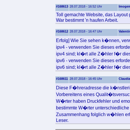
#168613
28.07.2018 - 16:52 Uhr
Imoge
Toll gemachte Website, das Layout ge
War bestimmt 'n haufen Arbeit.
#168612
28.07.2018 - 16:47 Uhr
Valenti
Erfolg] Wie Sie sehen k�nnen, ver
ipv4 - verwenden Sie dieses erford
ipv4 sind; kl�rt alle Z�hler f�r die
ipv6 - verwenden Sie dieses erford
ipv6 sind; kl�rt alle Z�hler f�r die
#168611
28.07.2018 - 16:45 Uhr
Claudi
Diese F�hreradresse die k�nstlerisc
Vorbereitens eines Qualit�tsversuc
W�rter haben Druckfehler und emot
bestimmte W�rter unterschiedliche 
Zusammenhang folglich w�hlen erh
Leser.