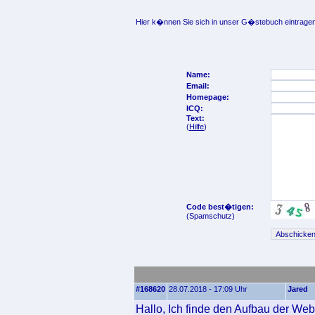
Hier k�nnen Sie sich in unser G�stebuch eintragen
Name:
Email:
Homepage:
ICQ:
Text:
(
Hilfe
)
Code best�tigen:
(Spamschutz)
#168620
28.07.2018 - 17:09 Uhr
Jared
Hallo, Ich finde den Aufbau der Web