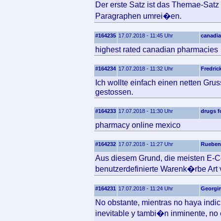
Der erste Satz ist das Themae-Sat
Paragraphen umrei�en.
#164235
17.07.2018 - 11:45 Uhr
canadia
highest rated canadian pharmacies
#164234
17.07.2018 - 11:32 Uhr
Fredric
Ich wollte einfach einen netten Grus
gestossen.
#164233
17.07.2018 - 11:30 Uhr
drugs f
pharmacy online mexico
#164232
17.07.2018 - 11:27 Uhr
Rueben
Aus diesem Grund, die meisten E-Co
benutzerdefinierte Warenk�rbe Art 
#164231
17.07.2018 - 11:24 Uhr
Georgi
No obstante, mientras no haya indic
inevitable y tambi�n inminente, no