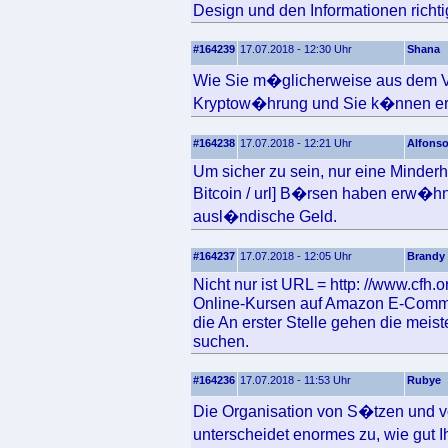
Design und den Informationen richtig
#164239
17.07.2018 - 12:30 Uhr
Shana
Wie Sie m�glicherweise aus dem 
Kryptow�hrung und Sie k�nnen erwa
#164238
17.07.2018 - 12:21 Uhr
Alfons
Um sicher zu sein, nur eine Minderh
Bitcoin / url] B�rsen haben erw�hn
ausl�ndische Geld.
#164237
17.07.2018 - 12:05 Uhr
Brandy
Nicht nur ist URL = http: //www.cfh
Online-Kursen auf Amazon E-Commer
die An erster Stelle gehen die mei
suchen.
#164236
17.07.2018 - 11:53 Uhr
Rubye
Die Organisation von S�tzen und v
unterscheidet enormes zu, wie gut 