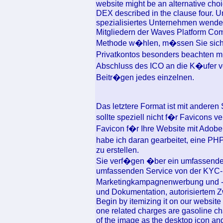
website might be an alternative choic
DEX described in the clause four. Um
spezialisiertes Unternehmen wend
Mitgliedern der Waves Platform Co
Methode w�hlen, m�ssen Sie sich b
Privatkontos besonders beachten m
Abschluss des ICO an die K�ufer ve
Beitr�gen jedes einzelnen.
Das letztere Format ist mit andere
sollte speziell nicht f�r Favicons 
Favicon f�r Ihre Website mit Adobe 
habe ich daran gearbeitet, eine PH
zu erstellen.
Sie verf�gen �ber ein umfassende
umfassenden Service von der KYC-I
Marketingkampagnenwerbung und -m
und Dokumentation, autorisiertem Z
Begin by itemizing it on our websit
one related charges are gasoline cha
of the image as the desktop icon and