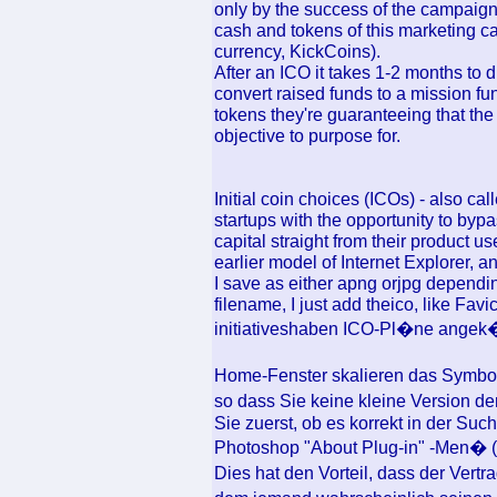
only by the success of the campaign a
cash and tokens of this marketing ca
currency, KickCoins).
After an ICO it takes 1-2 months to
convert raised funds to a mission fun
tokens they're guaranteeing that the
objective to purpose for.
Initial coin choices (ICOs) - also c
startups with the opportunity to bypa
capital straight from their product u
earlier model of Internet Explorer, a
I save as either apng orjpg dependi
filename, I just add theico, like Fav
initiativeshaben ICO-Pl�ne angek�
Home-Fenster skalieren das Symbol
so dass Sie keine kleine Version 
Sie zuerst, ob es korrekt in der S
Photoshop "About Plug-in" -Men� (u
Dies hat den Vorteil, dass der Vertr