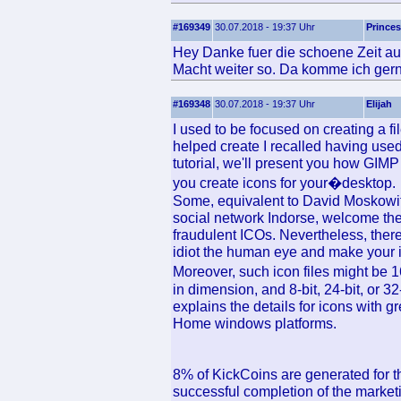
#169349
30.07.2018 - 19:37 Uhr
Prince
Hey Danke fuer die schoene Zeit au
Macht weiter so. Da komme ich gern
#169348
30.07.2018 - 19:37 Uhr
Elijah
I used to be focused on creating a fi
helped create I recalled having used 
tutorial, we'll present you how GIM
you create icons for your�desktop.
Some, equivalent to David Moskowi
social network Indorse, welcome th
fraudulent ICOs. Nevertheless, there
idiot the human eye and make your i
Moreover, such icon files might be
in dimension, and 8-bit, 24-bit, or 32
explains the details for icons with 
Home windows platforms.
8% of KickCoins are generated for t
successful completion of the market