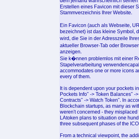
dem jemand wahrscheinlich seinen 
Erstellen eines Favicon mit dieser 
Stammverzeichnis Ihrer Website.
Ein Favicon (auch als Webseite, 
bezeichnet) ist das kleine Symbol,
wird, die Sie in der Adresszeile Ih
aktueller Browser-Tab oder Browser
anzeigen.
Sie k�nnen problemlos mit einer Re
Stapelverarbeitung verwendencapabili
accommodates one or more icons and
every of them.
It is dependent upon your pockets in
Pockets Info" -> Token Balances" -
Contracts" -> Watch Token". In accor
Blockchain startups, as many as with
weren't concerned - they misplaced 
LAtoken plans to situation one hundre
three subsequent phases of the ICO
From a technical viewpoint, the addit