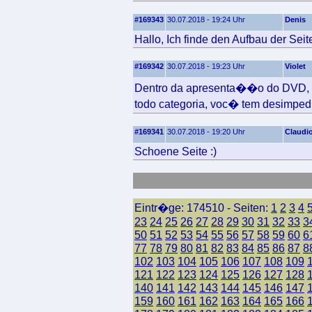
#169343
30.07.2018 - 19:24 Uhr
Denis
Hallo, Ich finde den Aufbau der Seite
#169342
30.07.2018 - 19:23 Uhr
Violet
Dentro da apresenta��o do DVD, po
todo categoria, voc� tem desimped
#169341
30.07.2018 - 19:20 Uhr
Claudi
Schoene Seite :)
Eintr�ge: 174510 - Seiten:
1
2
3
4
23
24
25
26
27
28
29
30
31
32
33
3
50
51
52
53
54
55
56
57
58
59
60
6
77
78
79
80
81
82
83
84
85
86
87
8
102
103
104
105
106
107
108
109
121
122
123
124
125
126
127
128
140
141
142
143
144
145
146
147
159
160
161
162
163
164
165
166