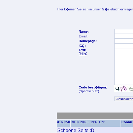
Hier k�nnen Sie sich in unser G�stebuch eintragen
Name:
Email:
Homepage:
ICQ:
Text:
(
Hilfe
)
Code best�tigen:
(Spamschutz)
#169350
30.07.2018 - 19:43 Uhr
Connie
Schoene Seite :D