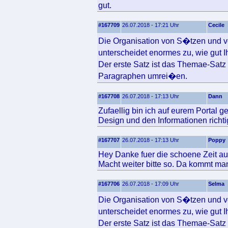
gut.
#167709
26.07.2018 - 17:21 Uhr
Cecile
Die Organisation von S�tzen und v
unterscheidet enormes zu, wie gut 
Der erste Satz ist das Themae-Sat
Paragraphen umrei�en.
#167708
26.07.2018 - 17:13 Uhr
Dann
Zufaellig bin ich auf eurem Portal 
Design und den Informationen richtig
#167707
26.07.2018 - 17:13 Uhr
Poppy
Hey Danke fuer die schoene Zeit au
Macht weiter bitte so. Da kommt ma
#167706
26.07.2018 - 17:09 Uhr
Selma
Die Organisation von S�tzen und v
unterscheidet enormes zu, wie gut 
Der erste Satz ist das Themae-Sat