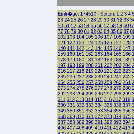
Eintr�ge: 174510 - Seiten:
1
2
3
4
23
24
25
26
27
28
29
30
31
32
33
3
50
51
52
53
54
55
56
57
58
59
60
6
77
78
79
80
81
82
83
84
85
86
87
8
102
103
104
105
106
107
108
109
121
122
123
124
125
126
127
128
140
141
142
143
144
145
146
147
159
160
161
162
163
164
165
166
178
179
180
181
182
183
184
185
197
198
199
200
201
202
203
204
216
217
218
219
220
221
222
223
235
236
237
238
239
240
241
242
254
255
256
257
258
259
260
261
273
274
275
276
277
278
279
280
292
293
294
295
296
297
298
299
311
312
313
314
315
316
317
318
330
331
332
333
334
335
336
337
349
350
351
352
353
354
355
356
368
369
370
371
372
373
374
375
387
388
389
390
391
392
393
394
406
407
408
409
410
411
412
413
425
426
427
428
429
430
431
432