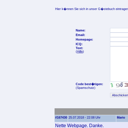
Hier k�nnen Sie sich in unser G�stebuch eintragen
Name:
Email:
Homepage:
ICQ:
Text:
(
Hilfe
)
Code best�tigen:
(Spamschutz)
#167430
25.07.2018 - 22:08 Uhr
Mario
Nette Webpage. Danke.