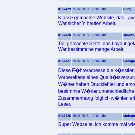
#167429
25.07.2018 - 22:07 Uhr
Riley
Klasse gemachte Website, das Layout
War sicher 'n haufen Arbeit.
#167428
25.07.2018 - 22:05 Uhr
Jamiso
Toll gemachte Seite, das Layout gefa
War bestimmt ne menge Arbeit.
#167427
25.07.2018 - 22:03 Uhr
Georgi
Diese F�hreradresse die k�nstlerisc
Vorbereitens eines Qualit�tsversuc
W�rter haben Druckfehler und emot
bestimmte W�rter unterschiedliche 
Zusammenhang folglich w�hlen erh
Leser.
#167426
25.07.2018 - 22:01 Uhr
Moham
Super Webseite, ich komme mal wie