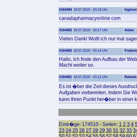
#164484
18.07.2018 - 03:19 Uhr
highest
canadapharmacyonline com
#164483
18.07.2018 - 03:17 Uhr
Aidan
Vielen Dank! Wollt ich nur mal sage
#164482
18.07.2018 - 03:14 Uhr
Frederi
Hallo, Ich finde den Aufbau der Webs
Macht weiter so.
#164481
18.07.2018 - 03:12 Uhr
Rafaela
Es ist �ber die Zeit dieses Ausdru
Aufgaben vorbereiten. Indem Sie Wo
kann Ihren Punkt her�ber in einer kl
Eintr�ge: 174510 - Seiten:
1
2
3
4
23
24
25
26
27
28
29
30
31
32
33
3
50
51
52
53
54
55
56
57
58
59
60
6