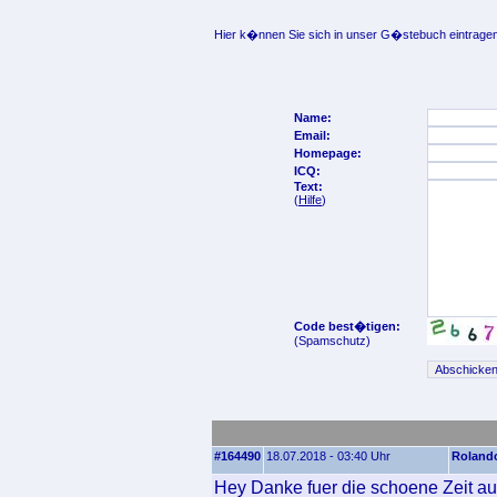
Hier k�nnen Sie sich in unser G�stebuch eintragen
Name:
Email:
Homepage:
ICQ:
Text:
(
Hilfe
)
Code best�tigen:
(Spamschutz)
#164490
18.07.2018 - 03:40 Uhr
Roland
Hey Danke fuer die schoene Zeit au