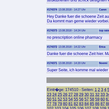
strukturierten und schick designten
#174374
13.08.2018 - 14:27 Uhr
Caren
Hey Danke fuer die schoene Zeit auf
Da kommt man gerne wieder vorbei
#174373
13.08.2018 - 14:24 Uhr
top rat
no prescription online pharmacy
#174372
13.08.2018 - 14:22 Uhr
Erica
Danke fuer die schoene Zeit hier. 
#174371
13.08.2018 - 14:20 Uhr
Noemi
Super Seite, ich komme mal wieder 
Eintr�ge: 174510 - Seiten:
1
2
3
4
23
24
25
26
27
28
29
30
31
32
33
3
50
51
52
53
54
55
56
57
58
59
60
6
77
78
79
80
81
82
83
84
85
86
87
8
102
103
104
105
106
107
108
109