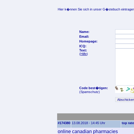
Hier k�nnen Sie sich in unser G�stebuch eintragen
Name:
Email:
Homepage:
ICQ:
Text:
(
Hilfe
)
Code best�tigen:
(Spamschutz)
#174380
13.08.2018 - 14:45 Uhr
top rat
online canadian pharmacies