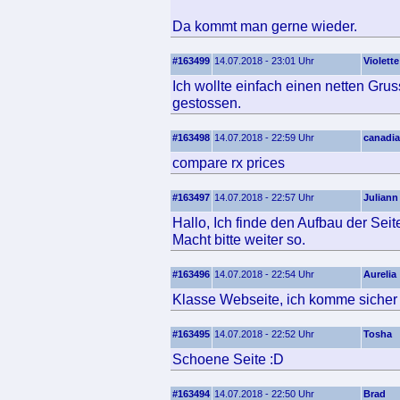
Da kommt man gerne wieder.
#163499
14.07.2018 - 23:01 Uhr
Violette
Ich wollte einfach einen netten Gru
gestossen.
#163498
14.07.2018 - 22:59 Uhr
canadia
compare rx prices
#163497
14.07.2018 - 22:57 Uhr
Juliann
Hallo, Ich finde den Aufbau der Seit
Macht bitte weiter so.
#163496
14.07.2018 - 22:54 Uhr
Aurelia
Klasse Webseite, ich komme sicher 
#163495
14.07.2018 - 22:52 Uhr
Tosha
Schoene Seite :D
#163494
14.07.2018 - 22:50 Uhr
Brad