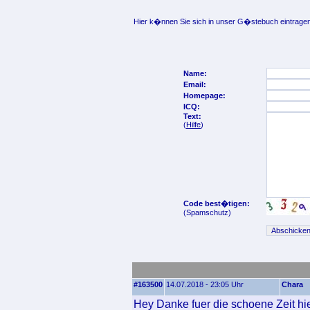
Hier k�nnen Sie sich in unser G�stebuch eintragen
Name:
Email:
Homepage:
ICQ:
Text:
(
Hilfe
)
Code best�tigen:
(Spamschutz)
#163500
14.07.2018 - 23:05 Uhr
Chara
Hey Danke fuer die schoene Zeit hie