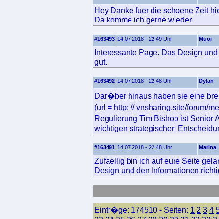
Hey Danke fuer die schoene Zeit hier
Da komme ich gerne wieder.
#163493
14.07.2018 - 22:49 Uhr
Muoi
Interessante Page. Das Design und d
gut.
#163492
14.07.2018 - 22:48 Uhr
Dylan
Dar�ber hinaus haben sie eine bre
(url = http: // vnsharing.site/forum
Regulierung Tim Bishop ist Senior As
wichtigen strategischen Entscheidu
#163491
14.07.2018 - 22:48 Uhr
Marina
Zufaellig bin ich auf eure Seite gel
Design und den Informationen richtig
Eintr�ge: 174510 - Seiten:
1
2
3
4