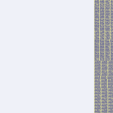
445
446
447
4
473
474
475
4
501
502
503
5
529
530
531
5
557
558
559
5
585
586
587
5
613
614
615
6
641
642
643
6
669
670
671
6
697
698
699
7
725
726
727
7
753
754
755
7
781
782
783
7
809
810
811
8
837
838
839
8
865
866
867
8
893
894
895
8
921
922
923
9
949
950
951
9
977
978
979
9
1004
1005
100
1026
1027
102
1048
1049
105
1070
1071
107
1092
1093
109
1114
1115
1116
1137
1138
113
1159
1160
116
1181
1182
118
1203
1204
120
1225
1226
122
1247
1248
124
1269
1270
127
1291
1292
129
1313
1314
131
1335
1336
133
1357
1358
135