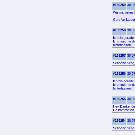
#169259
30.07
Wie mit vielen
Gute Verfasser
#169258
30.07
Ich bin gerade
Ich moechte di
hinterlassen!
#169257
30.07
Schoene Seite,
#169256
30.07
Ich bin gerade 
Ich moechte die
hinterlassen!
#169255
30.07
Hey Danke fuer
Da komme ich 
#169254
30.07
Schoene Seite 