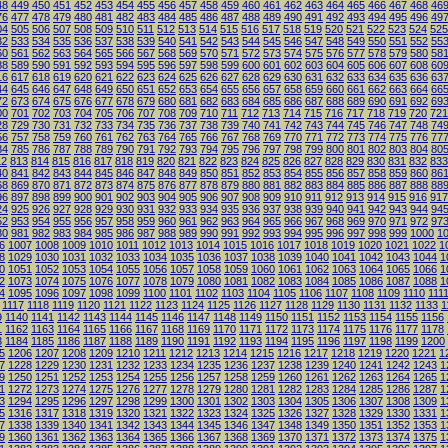
48
449
450
451
452
453
454
455
456
457
458
459
460
461
462
463
464
465
466
467
468
46
76
477
478
479
480
481
482
483
484
485
486
487
488
489
490
491
492
493
494
495
496
49
04
505
506
507
508
509
510
511
512
513
514
515
516
517
518
519
520
521
522
523
524
525
32
533
534
535
536
537
538
539
540
541
542
543
544
545
546
547
548
549
550
551
552
55
60
561
562
563
564
565
566
567
568
569
570
571
572
573
574
575
576
577
578
579
580
58
88
589
590
591
592
593
594
595
596
597
598
599
600
601
602
603
604
605
606
607
608
60
16
617
618
619
620
621
622
623
624
625
626
627
628
629
630
631
632
633
634
635
636
63
44
645
646
647
648
649
650
651
652
653
654
655
656
657
658
659
660
661
662
663
664
66
72
673
674
675
676
677
678
679
680
681
682
683
684
685
686
687
688
689
690
691
692
69
00
701
702
703
704
705
706
707
708
709
710
711
712
713
714
715
716
717
718
719
720
721
28
729
730
731
732
733
734
735
736
737
738
739
740
741
742
743
744
745
746
747
748
74
56
757
758
759
760
761
762
763
764
765
766
767
768
769
770
771
772
773
774
775
776
77
84
785
786
787
788
789
790
791
792
793
794
795
796
797
798
799
800
801
802
803
804
80
12
813
814
815
816
817
818
819
820
821
822
823
824
825
826
827
828
829
830
831
832
833
40
841
842
843
844
845
846
847
848
849
850
851
852
853
854
855
856
857
858
859
860
86
68
869
870
871
872
873
874
875
876
877
878
879
880
881
882
883
884
885
886
887
888
88
96
897
898
899
900
901
902
903
904
905
906
907
908
909
910
911
912
913
914
915
916
917
24
925
926
927
928
929
930
931
932
933
934
935
936
937
938
939
940
941
942
943
944
94
52
953
954
955
956
957
958
959
960
961
962
963
964
965
966
967
968
969
970
971
972
97
80
981
982
983
984
985
986
987
988
989
990
991
992
993
994
995
996
997
998
999
1000
1
6
1007
1008
1009
1010
1011
1012
1013
1014
1015
1016
1017
1018
1019
1020
1021
1022
1
8
1029
1030
1031
1032
1033
1034
1035
1036
1037
1038
1039
1040
1041
1042
1043
1044
1
0
1051
1052
1053
1054
1055
1056
1057
1058
1059
1060
1061
1062
1063
1064
1065
1066
1
2
1073
1074
1075
1076
1077
1078
1079
1080
1081
1082
1083
1084
1085
1086
1087
1088
1
4
1095
1096
1097
1098
1099
1100
1101
1102
1103
1104
1105
1106
1107
1108
1109
1110
111
1117
1118
1119
1120
1121
1122
1123
1124
1125
1126
1127
1128
1129
1130
1131
1132
1133
1
9
1140
1141
1142
1143
1144
1145
1146
1147
1148
1149
1150
1151
1152
1153
1154
1155
1156
1
1162
1163
1164
1165
1166
1167
1168
1169
1170
1171
1172
1173
1174
1175
1176
1177
1178
3
1184
1185
1186
1187
1188
1189
1190
1191
1192
1193
1194
1195
1196
1197
1198
1199
1200
5
1206
1207
1208
1209
1210
1211
1212
1213
1214
1215
1216
1217
1218
1219
1220
1221
1
7
1228
1229
1230
1231
1232
1233
1234
1235
1236
1237
1238
1239
1240
1241
1242
1243
1
9
1250
1251
1252
1253
1254
1255
1256
1257
1258
1259
1260
1261
1262
1263
1264
1265
1
1
1272
1273
1274
1275
1276
1277
1278
1279
1280
1281
1282
1283
1284
1285
1286
1287
1
3
1294
1295
1296
1297
1298
1299
1300
1301
1302
1303
1304
1305
1306
1307
1308
1309
1
5
1316
1317
1318
1319
1320
1321
1322
1323
1324
1325
1326
1327
1328
1329
1330
1331
1
7
1338
1339
1340
1341
1342
1343
1344
1345
1346
1347
1348
1349
1350
1351
1352
1353
1
9
1360
1361
1362
1363
1364
1365
1366
1367
1368
1369
1370
1371
1372
1373
1374
1375
1