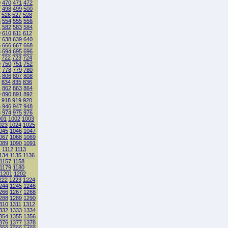
9
470
471
472
7
498
499
500
526
527
528
3
554
555
556
1
582
583
584
9
610
611
612
7
638
639
640
5
666
667
668
3
694
695
696
722
723
724
9
750
751
752
7
778
779
780
5
806
807
808
834
835
836
1
862
863
864
9
890
891
892
918
919
920
5
946
947
948
3
974
975
976
001
1002
1003
023
1024
1025
045
1046
1047
067
1068
1069
089
1090
1091
1
1112
1113
134
1135
1136
1157
1158
1179
1180
1201
1202
222
1223
1224
244
1245
1246
266
1267
1268
288
1289
1290
310
1311
1312
332
1333
1334
354
1355
1356
376
1377
1378