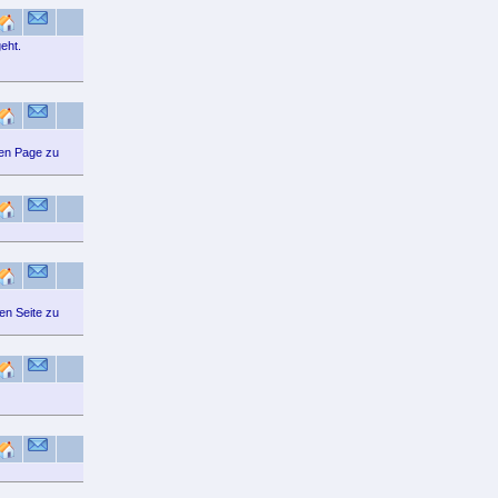
eht.
ten Page zu
en Seite zu