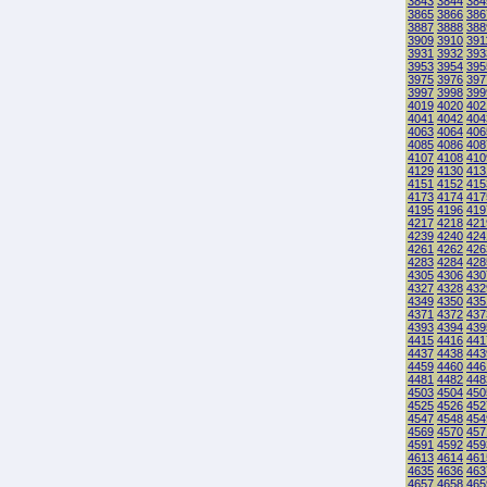
3843
3844
384
3865
3866
386
3887
3888
388
3909
3910
391
3931
3932
393
3953
3954
395
3975
3976
397
3997
3998
399
4019
4020
402
4041
4042
404
4063
4064
406
4085
4086
408
4107
4108
410
4129
4130
413
4151
4152
415
4173
4174
417
4195
4196
419
4217
4218
421
4239
4240
424
4261
4262
426
4283
4284
428
4305
4306
430
4327
4328
432
4349
4350
435
4371
4372
437
4393
4394
439
4415
4416
441
4437
4438
443
4459
4460
446
4481
4482
448
4503
4504
450
4525
4526
452
4547
4548
454
4569
4570
457
4591
4592
459
4613
4614
461
4635
4636
463
4657
4658
465