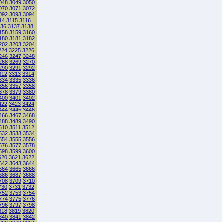
048
3049
3050
070
3071
3072
092
3093
3094
14
3115
3116
136
3137
3138
158
3159
3160
180
3181
3182
202
3203
3204
224
3225
3226
246
3247
3248
268
3269
3270
290
3291
3292
312
3313
3314
334
3335
3336
356
3357
3358
378
3379
3380
400
3401
3402
422
3423
3424
444
3445
3446
466
3467
3468
488
3489
3490
510
3511
3512
532
3533
3534
554
3555
3556
576
3577
3578
598
3599
3600
620
3621
3622
642
3643
3644
664
3665
3666
686
3687
3688
708
3709
3710
730
3731
3732
752
3753
3754
774
3775
3776
796
3797
3798
818
3819
3820
840
3841
3842