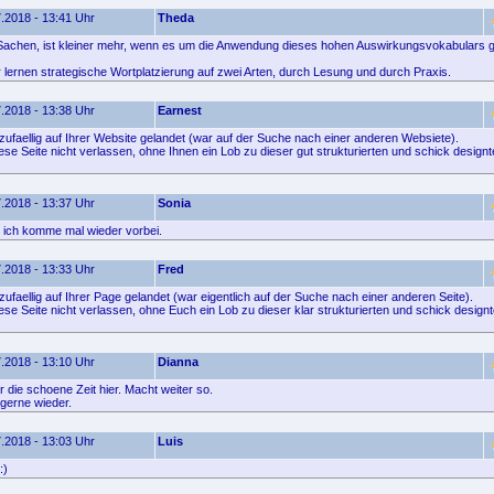
.2018 - 13:41 Uhr
Theda
 Sachen, ist kleiner mehr, wenn es um die Anwendung dieses hohen Auswirkungsvokabulars g
 lernen strategische Wortplatzierung auf zwei Arten, durch Lesung und durch Praxis.
.2018 - 13:38 Uhr
Earnest
 zufaellig auf Ihrer Website gelandet (war auf der Suche nach einer anderen Websiete).
ese Seite nicht verlassen, ohne Ihnen ein Lob zu dieser gut strukturierten und schick design
.2018 - 13:37 Uhr
Sonia
 ich komme mal wieder vorbei.
.2018 - 13:33 Uhr
Fred
zufaellig auf Ihrer Page gelandet (war eigentlich auf der Suche nach einer anderen Seite).
se Seite nicht verlassen, ohne Euch ein Lob zu dieser klar strukturierten und schick designt
.2018 - 13:10 Uhr
Dianna
 die schoene Zeit hier. Macht weiter so.
gerne wieder.
.2018 - 13:03 Uhr
Luis
:)