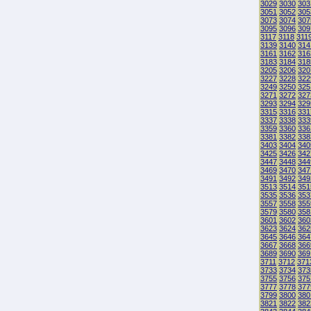
3029
3030
303
3051
3052
305
3073
3074
307
3095
3096
309
3117
3118
311
3139
3140
314
3161
3162
316
3183
3184
318
3205
3206
320
3227
3228
322
3249
3250
325
3271
3272
327
3293
3294
329
3315
3316
331
3337
3338
333
3359
3360
336
3381
3382
338
3403
3404
340
3425
3426
342
3447
3448
344
3469
3470
347
3491
3492
349
3513
3514
351
3535
3536
353
3557
3558
355
3579
3580
358
3601
3602
360
3623
3624
362
3645
3646
364
3667
3668
366
3689
3690
369
3711
3712
371
3733
3734
373
3755
3756
375
3777
3778
377
3799
3800
380
3821
3822
382