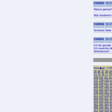
#169253
30.07
Klasse gemacht
War bestimmt 
#169252
30.07
Schoene Seite 
#169251
30.07
Ich bin gerade
Ich moechte di
hinterlassen!
Eintr�ge: 1745
35
36
37
38
39
74
75
76
77
78
109
110
111
11
137
138
139
1
165
166
167
1
193
194
195
1
221
222
223
2
249
250
251
2
277
278
279
2
305
306
307
3
333
334
335
3
361
362
363
3
389
390
391
3
417
418
419
4