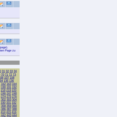
epage).
gnten Page zu
0
31
32
33
34
9
70
71
72
73
106
107
108
34
135
136
1
162
163
164
9
190
191
192
218
219
220
5
246
247
248
3
274
275
276
1
302
303
304
330
331
332
7
358
359
360
5
386
387
388
414
415
416
1
442
443
444