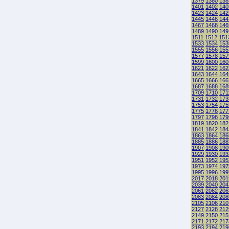
1379
1380
138
1401
1402
140
1423
1424
142
1445
1446
144
1467
1468
146
1489
1490
149
1511
1512
151
1533
1534
153
1555
1556
155
1577
1578
157
1599
1600
160
1621
1622
162
1643
1644
164
1665
1666
166
1687
1688
168
1709
1710
171
1731
1732
173
1753
1754
175
1775
1776
177
1797
1798
179
1819
1820
182
1841
1842
184
1863
1864
186
1885
1886
188
1907
1908
190
1929
1930
193
1951
1952
195
1973
1974
197
1995
1996
199
2017
2018
201
2039
2040
204
2061
2062
206
2083
2084
208
2105
2106
210
2127
2128
212
2149
2150
215
2171
2172
217
2193
2194
219