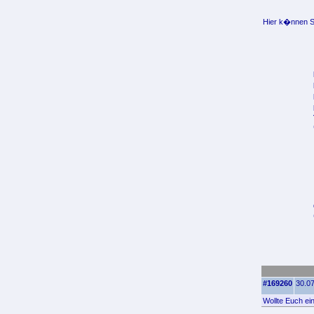
Hier k�nnen Si
#169260
30.07
Wollte Euch ei