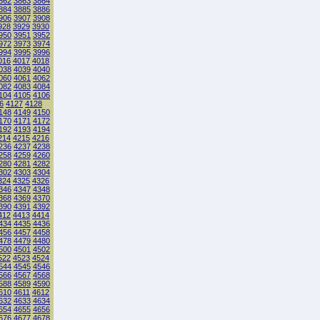
862
3863
3864
884
3885
3886
906
3907
3908
928
3929
3930
950
3951
3952
972
3973
3974
994
3995
3996
016
4017
4018
038
4039
4040
060
4061
4062
082
4083
4084
104
4105
4106
6
4127
4128
148
4149
4150
170
4171
4172
192
4193
4194
214
4215
4216
236
4237
4238
258
4259
4260
280
4281
4282
302
4303
4304
324
4325
4326
346
4347
4348
368
4369
4370
390
4391
4392
412
4413
4414
434
4435
4436
456
4457
4458
478
4479
4480
500
4501
4502
522
4523
4524
544
4545
4546
566
4567
4568
588
4589
4590
610
4611
4612
632
4633
4634
654
4655
4656
676
4677
4678