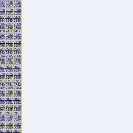
234
2235
2236
256
2257
2258
278
2279
2280
300
2301
2302
322
2323
2324
344
2345
2346
366
2367
2368
388
2389
2390
410
2411
2412
432
2433
2434
454
2455
2456
476
2477
2478
498
2499
2500
520
2521
2522
542
2543
2544
564
2565
2566
586
2587
2588
608
2609
2610
630
2631
2632
652
2653
2654
674
2675
2676
696
2697
2698
718
2719
2720
740
2741
2742
762
2763
2764
784
2785
2786
806
2807
2808
828
2829
2830
850
2851
2852
872
2873
2874
894
2895
2896
916
2917
2918
938
2939
2940
960
2961
2962
982
2983
2984
004
3005
3006
026
3027
3028