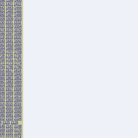
398
1399
1400
420
1421
1422
442
1443
1444
464
1465
1466
486
1487
1488
508
1509
1510
530
1531
1532
552
1553
1554
574
1575
1576
596
1597
1598
618
1619
1620
640
1641
1642
662
1663
1664
684
1685
1686
706
1707
1708
728
1729
1730
750
1751
1752
772
1773
1774
794
1795
1796
816
1817
1818
838
1839
1840
860
1861
1862
882
1883
1884
904
1905
1906
926
1927
1928
948
1949
1950
970
1971
1972
992
1993
1994
014
2015
2016
036
2037
2038
058
2059
2060
080
2081
2082
102
2103
2104
4
2125
2126
146
2147
2148
168
2169
2170
190
2191
2192
212
2213
2214