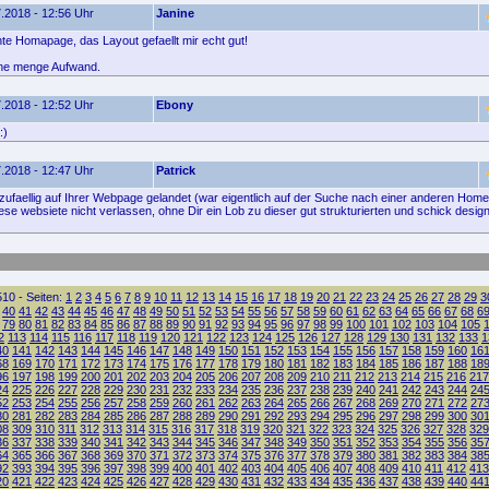
.2018 - 12:56 Uhr
Janine
e Homapage, das Layout gefaellt mir echt gut!
ne menge Aufwand.
.2018 - 12:52 Uhr
Ebony
:)
.2018 - 12:47 Uhr
Patrick
 zufaellig auf Ihrer Webpage gelandet (war eigentlich auf der Suche nach einer anderen Hom
ese websiete nicht verlassen, ohne Dir ein Lob zu dieser gut strukturierten und schick desi
10 - Seiten:
1
2
3
4
5
6
7
8
9
10
11
12
13
14
15
16
17
18
19
20
21
22
23
24
25
26
27
28
29
3
40
41
42
43
44
45
46
47
48
49
50
51
52
53
54
55
56
57
58
59
60
61
62
63
64
65
66
67
68
6
79
80
81
82
83
84
85
86
87
88
89
90
91
92
93
94
95
96
97
98
99
100
101
102
103
104
105
2
113
114
115
116
117
118
119
120
121
122
123
124
125
126
127
128
129
130
131
132
133
1
40
141
142
143
144
145
146
147
148
149
150
151
152
153
154
155
156
157
158
159
160
16
68
169
170
171
172
173
174
175
176
177
178
179
180
181
182
183
184
185
186
187
188
18
96
197
198
199
200
201
202
203
204
205
206
207
208
209
210
211
212
213
214
215
216
217
24
225
226
227
228
229
230
231
232
233
234
235
236
237
238
239
240
241
242
243
244
24
52
253
254
255
256
257
258
259
260
261
262
263
264
265
266
267
268
269
270
271
272
27
80
281
282
283
284
285
286
287
288
289
290
291
292
293
294
295
296
297
298
299
300
30
08
309
310
311
312
313
314
315
316
317
318
319
320
321
322
323
324
325
326
327
328
329
36
337
338
339
340
341
342
343
344
345
346
347
348
349
350
351
352
353
354
355
356
35
64
365
366
367
368
369
370
371
372
373
374
375
376
377
378
379
380
381
382
383
384
38
92
393
394
395
396
397
398
399
400
401
402
403
404
405
406
407
408
409
410
411
412
413
20
421
422
423
424
425
426
427
428
429
430
431
432
433
434
435
436
437
438
439
440
44