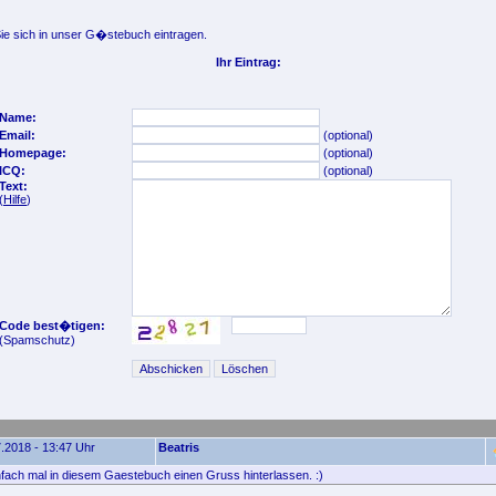
e sich in unser G�stebuch eintragen.
Ihr Eintrag:
Name:
Email:
(optional)
Homepage:
(optional)
ICQ:
(optional)
Text:
(
Hilfe
)
Code best�tigen:
(Spamschutz)
.2018 - 13:47 Uhr
Beatris
nfach mal in diesem Gaestebuch einen Gruss hinterlassen. :)