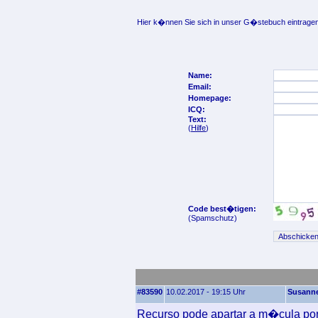
Hier k�nnen Sie sich in unser G�stebuch eintragen
Name:
Email:
Homepage:
ICQ:
Text:
(
Hilfe
)
Code best�tigen:
(Spamschutz)
#83590
10.02.2017 - 19:15 Uhr
Susann
Recurso pode apartar a m�cula por