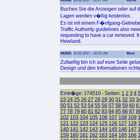
#83582
10.02.2017 - 18:27 Uhr
Kerrie
Buchen Sie die Anzeigen oder auf de
Lagen werden v�llig kostenlos .
Es ist mit einem F�nfgang-Getrieb
Traffic Authority guidelines also nee
requesting to have a car removed. It
Hewland.
#83581
10.02.2017 - 18:23 Uhr
Muoi
Zufaellig bin ich auf eure Seite gel
Design und den Informationen richtig
Eintr�ge: 174510 - Seiten:
1
2
3
4
23
24
25
26
27
28
29
30
31
32
33
3
50
51
52
53
54
55
56
57
58
59
60
6
77
78
79
80
81
82
83
84
85
86
87
8
102
103
104
105
106
107
108
109
121
122
123
124
125
126
127
128
140
141
142
143
144
145
146
147
159
160
161
162
163
164
165
166