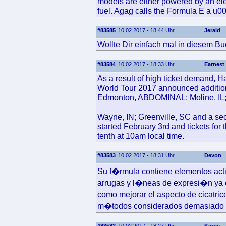
models are either powered by an elec
fuel. Agag calls the Formula E a u
#83585
10.02.2017 - 18:44 Uhr
Jerald
Wollte Dir einfach mal in diesem Bu
#83584
10.02.2017 - 18:33 Uhr
Earnest
As a result of high ticket demand, 
World Tour 2017 announced additiona
Edmonton, ABDOMINAL; Moline, IL; 
Wayne, IN; Greenville, SC and a se
started February 3rd and tickets for 
tenth at 10am local time.
#83583
10.02.2017 - 18:31 Uhr
Devon
Su f�rmula contiene elementos acti
arrugas y l�neas de expresi�n ya e
como mejorar el aspecto de cicatric
m�todos considerados demasiado a