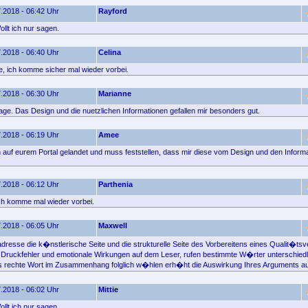
.2018 - 06:42 Uhr
Rayford
llt ich nur sagen.
.2018 - 06:40 Uhr
Celina
, ich komme sicher mal wieder vorbei.
.2018 - 06:30 Uhr
Marianne
age. Das Design und die nuetzlichen Informationen gefallen mir besonders gut.
.2018 - 06:19 Uhr
Amee
ch auf eurem Portal gelandet und muss feststellen, dass mir diese vom Design und den Informa
.2018 - 06:12 Uhr
Parthenia
ich komme mal wieder vorbei.
.2018 - 06:05 Uhr
Maxwell
resse die k�nstlerische Seite und die strukturelle Seite des Vorbereitens eines Qualit�ts
Druckfehler und emotionale Wirkungen auf dem Leser, rufen bestimmte W�rter unterschied
s rechte Wort im Zusammenhang folglich w�hlen erh�ht die Auswirkung Ihres Arguments au
.2018 - 06:02 Uhr
Mittie
llt ich nur sagen.