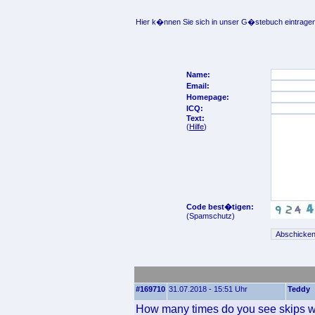
Hier k�nnen Sie sich in unser G�stebuch eintragen
Name:
Email:
Homepage:
ICQ:
Text:
(
Hilfe
)
Code best�tigen:
(Spamschutz)
#169710
31.07.2018 - 15:51 Uhr
Teddy
How many times do you see skips wit