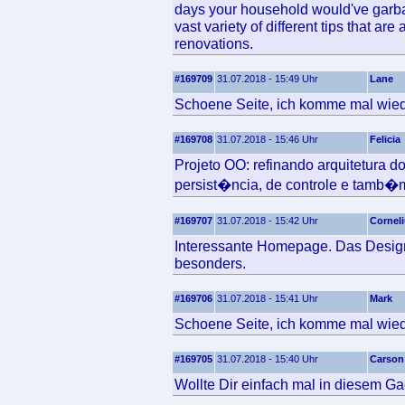
days your household would've garbag
vast variety of different tips that are
renovations.
#169709
31.07.2018 - 15:49 Uhr
Lane
Schoene Seite, ich komme mal wied
#169708
31.07.2018 - 15:46 Uhr
Felicia
Projeto OO: refinando arquitetura do
persist�ncia, de controle e tamb
#169707
31.07.2018 - 15:42 Uhr
Cornel
Interessante Homepage. Das Design 
besonders.
#169706
31.07.2018 - 15:41 Uhr
Mark
Schoene Seite, ich komme mal wied
#169705
31.07.2018 - 15:40 Uhr
Carson
Wollte Dir einfach mal in diesem Ga