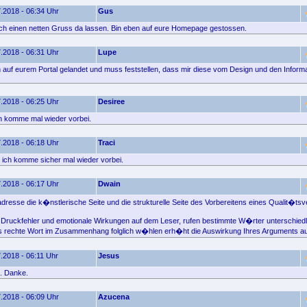
.2018 - 06:34 Uhr
Gus
fach einen netten Gruss da lassen. Bin eben auf eure Homepage gestossen.
.2018 - 06:31 Uhr
Lupe
ch auf eurem Portal gelandet und muss feststellen, dass mir diese vom Design und den Informa
.2018 - 06:25 Uhr
Desiree
ch komme mal wieder vorbei.
.2018 - 06:18 Uhr
Traci
 ich komme sicher mal wieder vorbei.
.2018 - 06:17 Uhr
Dwain
resse die k�nstlerische Seite und die strukturelle Seite des Vorbereitens eines Qualit�ts
Druckfehler und emotionale Wirkungen auf dem Leser, rufen bestimmte W�rter unterschied
s rechte Wort im Zusammenhang folglich w�hlen erh�ht die Auswirkung Ihres Arguments au
.2018 - 06:11 Uhr
Jesus
. Danke.
.2018 - 06:09 Uhr
Azucena