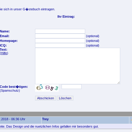
e sich in unser G�stebuch eintragen.
Ihr Eintrag:
Name:
Email:
(optional)
Homepage:
(optional)
ICQ:
(optional)
Text:
(
Hilfe
)
Code best�tigen:
(Spamschutz)
.2018 - 06:36 Uhr
Trey
ite. Das Design und die nuetzlichen Infos gefallen mir besonders gut.