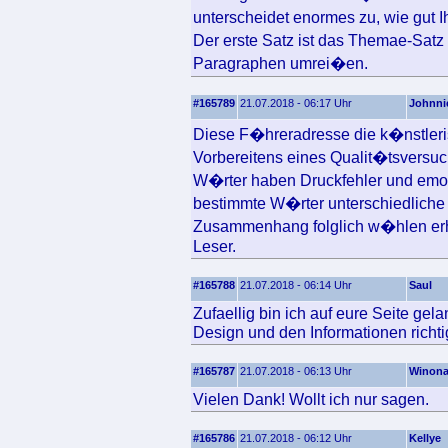
unterscheidet enormes zu, wie gut 
Der erste Satz ist das Themae-Sat
Paragraphen umrei�en.
#165789
21.07.2018 - 06:17 Uhr
Johnni
Diese F�hreradresse die k�nstlerisc
Vorbereitens eines Qualit�tsversuc
W�rter haben Druckfehler und emot
bestimmte W�rter unterschiedliche 
Zusammenhang folglich w�hlen erh
Leser.
#165788
21.07.2018 - 06:14 Uhr
Saul
Zufaellig bin ich auf eure Seite ge
Design und den Informationen richtig
#165787
21.07.2018 - 06:13 Uhr
Winon
Vielen Dank! Wollt ich nur sagen.
#165786
21.07.2018 - 06:12 Uhr
Kellye