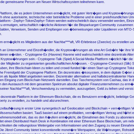
 die gemeinsame Person am Neuen Wirtschaftssystem teilnehmen kann.
e Plattform, die es jedem Unternehmen erm�glicht, mit guten Vertr�gen und Kryptow�hrung
ch ohne autorisierte, technische oder betriebliche Probleme und in einer preisfreundlichen U
lattform - Zephyr-TokenZephyr-Token werden wahrscheinlich dazu verwendet werden, Einz
 ermutigen, wirtschaftlich n�tzliche Aktionen f�r die Bitsparkarget-Community zusammen
 Salden, Verweisen, Senden und Empfangen von �berweisungen oder Liquidieren von MTO-
n.
rm erm�glicht es Mitgliedern aus der Nachba****aft, VR-Erlebnisse (Zwecke) zu erstellen und
ich an Unternehmer und Einzelh�ndler, die Kryptow�hrungen als eine Art Geb�hr f�r ihre 
tieren w�rden. - Cryptogene-Ex (Havene) Havene wird wahrscheinlich eine dezentrale Alter
Kryptow�hrungen sein.- Cryptogene-Talk (Spiel) A Social-Media-Plattform n�tzlich f�r di
der Mitglieder zu organisierten gesellschaftlichen Anl�ssen. - Cryptogene-Construct (Silk) S
lauben, ihre Blockchain-Ideen zu teilen und crowd-funded f�r einen Start-up-Cryptogene To
che Fremdgeld der Cryptogene Platform. Ein dezentrales �kosystem, in dem digitale G�ter a
en als liquide Mittel angeboten werden. Dezentraler alternativer und halbdezentralisierter Han
en Eingang zum Blockchain-Netzwerk darstellen. Das Taschensystem von Cashaa, das in 
, um den Austausch mit dem gesamten Spektrum absolut digitaler Finanzunternehmen zu erm�
seiner Nachba****aft, Verschwendung zu vermeiden, auszugeben, Geld zu leihen und versic
 dezentrale Plattform in der Ethereum-Blockchain, die es Benutzern erm�glicht, beliebige G
perty zu erstellen, zu handeln und abzurechnen.
ltzellaufl�sung in erster Linie synergetisch auf Geolocation und Blockchain + vern�nftigen V
ssenschaften basiert. TaaS basiert auf einem profitablen, vern�nftigen Vertrag und f�hrt 
ehmensmodell ein, das es den K�ufern erm�glicht, die Einnahmen des Fonds zu abonnieren
et einen Distributed Hash Desk in Kombination mit einer Ethereum Base Blockchain, um neb
chkeiten die reibungslose Weitergabe von Informationen und den Zugang zu neuen Einnahm
ie Jibrel-Community bietet konventionelle monet�re Wertpapiere, die W�hrungen, Rohstof