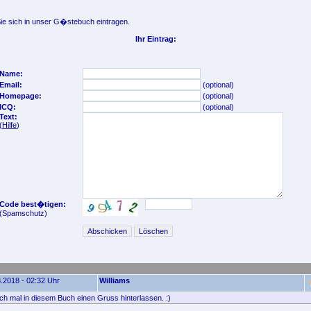
e sich in unser G�stebuch eintragen.
Ihr Eintrag:
Name:
Email:
(optional)
Homepage:
(optional)
ICQ:
(optional)
Text:
(
Hilfe
)
Code best�tigen:
(Spamschutz)
.2018 - 02:32 Uhr
Williams
ach mal in diesem Buch einen Gruss hinterlassen. :)