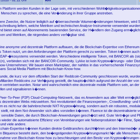
.2018 - 02:12 Uhr
Von
en Plattform werden Kunden in der Lage sein, mit verschiedenen Wohlt�tigkeitsorganisationen,
d Menschen zu sprechen, die eine Ver�nderung in ihrer Gruppe anstreben.
ere Zwecke, die Nutzer lediglich auf �berraschende Volumen�nderungen hinweisen, wird Si
chreibung liefern, welche Metriken und technischen Analyse-Instrumente verwendet wurde
und bietet einen auf Abonnements basierenden Service, der H�ndlern den Zugang erm�glicht 
iken und Metriken, die nirgendwo anders verf�gbar sind.
ne anonyme und dezentrale Plattform aufbauen, die die Blockchain-Expertise von Ethereum
es Token nutzt, um den Anforderungen der Plattform gerecht zu werden. Token k�nnen auch
LEAP-�kosystems verwendet werden. Verschiedene intelligente Token, mit BANCOR als (sic
 (n), verbinden sich mit der BANCOR-Community. Lykke ist kein Kryptow�hrungs- oder Dist
w-Unternehmen; Wir bauen einen Marktplatz, der nahtlos in das vorherrschende Finanzsyst
Japans Social Media Plattform mit Blockchain-Know-how.
Runde, die kurz vor dem offiziellen Start der Reddcoin-Community geschlossen wurde, wurde
illiarden Reddcoins zur Verf�gung gestellt, die haupts�chlich aufgrund der Anzahl der von
en vertrieben wurden. Notar wird wahrscheinlich eine dezentrale mobile Plattform sein, an de
llen und signalisieren k�nnen.
in Peer-To-Peer (P2P) Cloud-Computing-Netzwerk, das es Anwendern aus aller Welt erm�glich
es dezentralen Webs mitzuwirken. Nxt revolutioniert die Finanzexperten-, Crowdfunding- un
em es nicht nur die bahnbrechende NXT-Kryptow�hrung, sondern auch ein robustes, modula
stellt, mit dem Nxt-Anwender sich alles vorstellen k�nnen. Fluence ist die dezentralisierte 
 sensible Daten, die durch Blockchain-Anwendungen gesch�tzt wird. Gute Vertr�ge und
wieder die automatisierte Effizienz von Vereinbarungen wie Nebenprodukten f�r Filme, Spie
und viele andere.
kchain-Expertise k�nnen Kunden direkte Geldtransfers durchf�hren und den Intermedi�r 
on Bitquence besteht darin, den be�ngstigenden Kryptow�hrungsmarkt f�r alle Menschen 
nnahme von Blockchain-Know-how zu beschleunigen und den Besitz von Kryptow�hrungen e