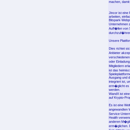
machen, damit
Jincor ist ein
arbeiten, einfa
Bitspark-Webp
Unternehmen zu
Auff�llen von
durchzuf�hre
Unsere Plattfo
Dies richtet s
Anbieter akzep
verschiedenen 
oder Einladung 
Mitgliedern er
ist das heimis
Spieleplattform
Ausgang und d
integriert ist
erm�glicht es 
werden.
WandX ist eine
auf Krypto-Pro
Es ist eine We
angewandten Wi
Service-Untern
Health verwend
anderen M�gli
erm�glichen. D