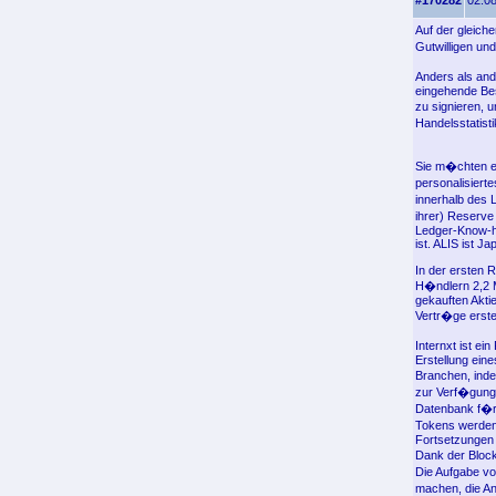
#170282
02.08
Auf der gleich
Gutwilligen un
Anders als and
eingehende Bes
zu signieren, 
Handelsstatist
Sie m�chten ei
personalisiert
innerhalb des 
ihrer) Reserve
Ledger-Know-ho
ist. ALIS ist 
In der ersten 
H�ndlern 2,2 M
gekauften Akti
Vertr�ge erste
Internxt ist e
Erstellung ein
Branchen, ind
zur Verf�gung 
Datenbank f�r
Tokens werden 
Fortsetzungen 
Dank der Bloc
Die Aufgabe v
machen, die A