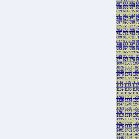
529
530
531
5
557
558
559
5
585
586
587
5
613
614
615
6
641
642
643
6
669
670
671
6
697
698
699
7
725
726
727
7
753
754
755
7
781
782
783
7
809
810
811
8
837
838
839
8
865
866
867
8
893
894
895
8
921
922
923
9
949
950
951
9
977
978
979
9
1004
1005
100
1026
1027
102
1048
1049
105
1070
1071
107
1092
1093
109
1114
1115
1116
1137
1138
113
1159
1160
116
1181
1182
118
1203
1204
120
1225
1226
122
1247
1248
124
1269
1270
127
1291
1292
129
1313
1314
131
1335
1336
133
1357
1358
135
1379
1380
138
1401
1402
140
1423
1424
142
1445
1446
144