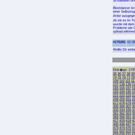
Schuldtiteln u
Blocklancer is
einer Selbstreg
Ardor ausgegeb
ob sie es im T
wurde mit dem
Probleme wie C
upload.wikimedi
#170281
02.08
Wollte Dir einf
Eintr�ge: 1745
35
36
37
38
39
74
75
76
77
78
109
110
111
11
137
138
139
1
165
166
167
1
193
194
195
1
221
222
223
2
249
250
251
2
277
278
279
2
305
306
307
3
333
334
335
3
361
362
363
3
389
390
391
3
417
418
419
4
445
446
447
4
473
474
475
4
501
502
503
5