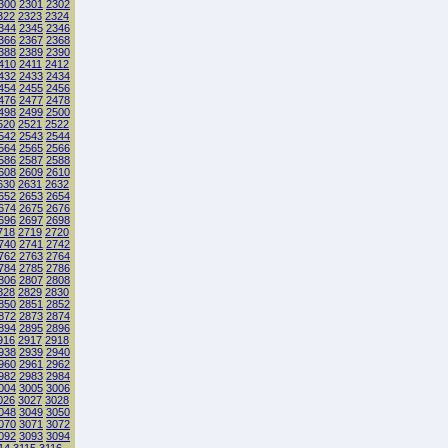
300
2301
2302
322
2323
2324
344
2345
2346
366
2367
2368
388
2389
2390
410
2411
2412
432
2433
2434
454
2455
2456
476
2477
2478
498
2499
2500
520
2521
2522
542
2543
2544
564
2565
2566
586
2587
2588
608
2609
2610
630
2631
2632
652
2653
2654
674
2675
2676
696
2697
2698
718
2719
2720
740
2741
2742
762
2763
2764
784
2785
2786
806
2807
2808
828
2829
2830
850
2851
2852
872
2873
2874
894
2895
2896
916
2917
2918
938
2939
2940
960
2961
2962
982
2983
2984
004
3005
3006
026
3027
3028
048
3049
3050
070
3071
3072
092
3093
3094