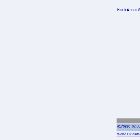
Hier k�nnen Si
#170290
02.08
Wollte Dir einf