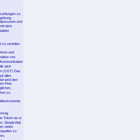
szahlungen zu
mgebung. -
elpersonen und
 mit dem
Salden
 zu verteilen.
Waren und
native von
e Kommunikation
ilk wird
ken (CGT) Das
uf allen
del wird den
den Peer
glichen,
hert zu
eldinstrumente
ertrag
ein Token-as-a-
. SimplyVital
en vielen
equellen zu
fen,