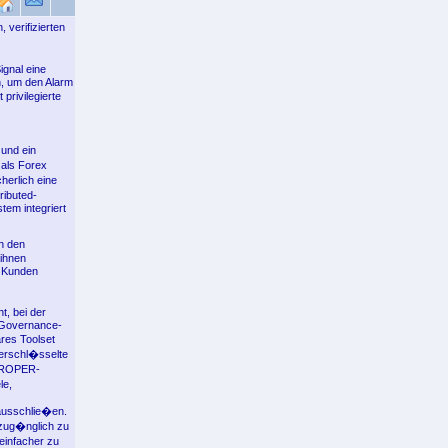
 verifizierten
gnal eine
n, um den Alarm
privilegierte
 und ein
 als Forex
herlich eine
ributed-
em integriert
n den
 ihnen
r Kunden
t, bei der
d Governance-
res Toolset
verschl�sselte
 PROPER-
le,
ausschlie�en.
zug�nglich zu
infacher zu