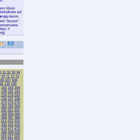
n.
ere Vision
inkindkette auf
�ngig davon,
jekt "Auctus"
 gemeinsame
tps: //
img]
0
31
32
33
34
9
70
71
72
73
106
107
108
34
135
136
1
162
163
164
9
190
191
192
218
219
220
5
246
247
248
3
274
275
276
1
302
303
304
330
331
332
7
358
359
360
5
386
387
388
414
415
416
1
442
443
444
9
470
471
472
7
498
499
500
526
527
528