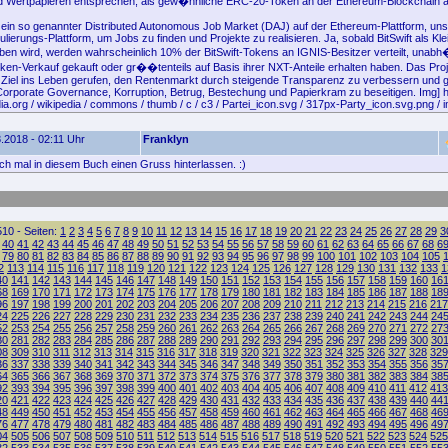
nd Wertpapieren entsprechen, als gew�hnliche ERC-20-Token an der Ethereum-Blockchain a
t ein so genannter Distributed Autonomous Job Market (DAJ) auf der Ethereum-Plattform, uns
ulierungs-Plattform, um Jobs zu finden und Projekte zu realisieren. Ja, sobald BitSwift als Kle
en wird, werden wahrscheinlich 10% der BitSwift-Tokens an IGNIS-Besitzer verteilt, unabh
oken-Verkauf gekauft oder gr��tenteils auf Basis ihrer NXT-Anteile erhalten haben. Das Pro
 Ziel ins Leben gerufen, den Rentenmarkt durch steigende Transparenz zu verbessern und
orporate Governance, Korruption, Betrug, Bestechung und Papierkram zu beseitigen. Img] ht
a.org / wikipedia / commons / thumb / c / c3 / Partei_icon.svg / 317px-Party_icon.svg.png / 
.2018 - 02:11 Uhr
Franklyn
ach mal in diesem Buch einen Gruss hinterlassen. :)
10 - Seiten:
1
2
3
4
5
6
7
8
9
10
11
12
13
14
15
16
17
18
19
20
21
22
23
24
25
26
27
28
29
3
40
41
42
43
44
45
46
47
48
49
50
51
52
53
54
55
56
57
58
59
60
61
62
63
64
65
66
67
68
6
79
80
81
82
83
84
85
86
87
88
89
90
91
92
93
94
95
96
97
98
99
100
101
102
103
104
105
2
113
114
115
116
117
118
119
120
121
122
123
124
125
126
127
128
129
130
131
132
133
1
40
141
142
143
144
145
146
147
148
149
150
151
152
153
154
155
156
157
158
159
160
16
68
169
170
171
172
173
174
175
176
177
178
179
180
181
182
183
184
185
186
187
188
18
96
197
198
199
200
201
202
203
204
205
206
207
208
209
210
211
212
213
214
215
216
217
24
225
226
227
228
229
230
231
232
233
234
235
236
237
238
239
240
241
242
243
244
24
52
253
254
255
256
257
258
259
260
261
262
263
264
265
266
267
268
269
270
271
272
27
80
281
282
283
284
285
286
287
288
289
290
291
292
293
294
295
296
297
298
299
300
30
08
309
310
311
312
313
314
315
316
317
318
319
320
321
322
323
324
325
326
327
328
329
36
337
338
339
340
341
342
343
344
345
346
347
348
349
350
351
352
353
354
355
356
35
64
365
366
367
368
369
370
371
372
373
374
375
376
377
378
379
380
381
382
383
384
38
92
393
394
395
396
397
398
399
400
401
402
403
404
405
406
407
408
409
410
411
412
413
20
421
422
423
424
425
426
427
428
429
430
431
432
433
434
435
436
437
438
439
440
44
48
449
450
451
452
453
454
455
456
457
458
459
460
461
462
463
464
465
466
467
468
46
76
477
478
479
480
481
482
483
484
485
486
487
488
489
490
491
492
493
494
495
496
49
04
505
506
507
508
509
510
511
512
513
514
515
516
517
518
519
520
521
522
523
524
525