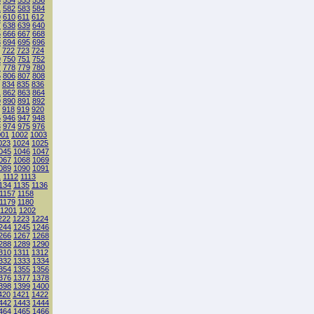
3
554
555
556
1
582
583
584
9
610
611
612
7
638
639
640
5
666
667
668
3
694
695
696
722
723
724
9
750
751
752
7
778
779
780
5
806
807
808
834
835
836
1
862
863
864
9
890
891
892
918
919
920
5
946
947
948
3
974
975
976
001
1002
1003
023
1024
1025
045
1046
1047
067
1068
1069
089
1090
1091
1
1112
1113
134
1135
1136
1157
1158
1179
1180
1201
1202
222
1223
1224
244
1245
1246
266
1267
1268
288
1289
1290
310
1311
1312
332
1333
1334
354
1355
1356
376
1377
1378
398
1399
1400
420
1421
1422
442
1443
1444
464
1465
1466