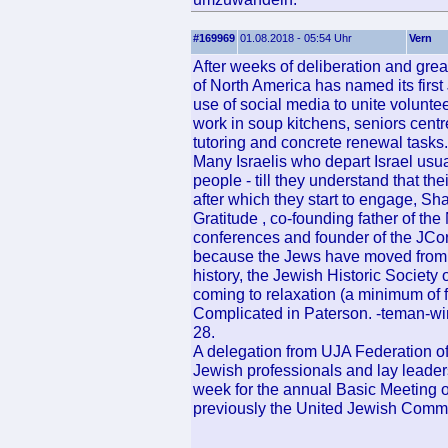
#169969
01.08.2018 - 05:54 Uhr
Vern
After weeks of deliberation and gre
of North America has named its fir
use of social media to unite volunteer
work in soup kitchens, seniors centre
tutoring and concrete renewal tasks.
Many Israelis who depart Israel usua
people - till they understand that th
after which they start to engage, Sha
Gratitude , co-founding father of t
conferences and founder of the JC
because the Jews have moved from co
history, the Jewish Historic Society
coming to relaxation (a minimum of f
Complicated in Paterson. -teman-w
28.
A delegation from UJA Federation o
Jewish professionals and lay leaders
week for the annual Basic Meeting o
previously the United Jewish Commu