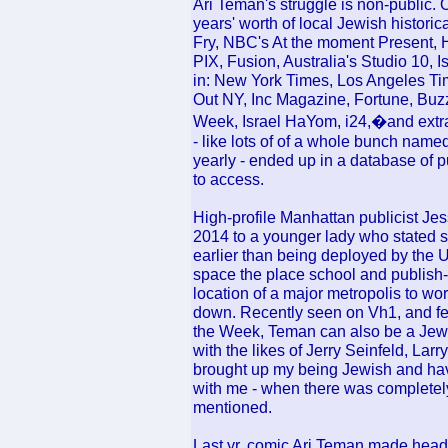
Ari Teman's struggle is non-public. 
years' worth of local Jewish histor
Fry, NBC's At the moment Present,
PIX, Fusion, Australia's Studio 10, I
in: New York Times, Los Angeles Ti
Out NY, Inc Magazine, Fortune, Bu
Week, Israel HaYom, i24,�and extra
- like lots of of a whole bunch nam
yearly - ended up in a database of p
to access.
High-profile Manhattan publicist Je
2014 to a younger lady who stated 
earlier than being deployed by the U.
space the place school and publish-c
location of a major metropolis to wor
down. Recently seen on Vh1, and fea
the Week, Teman can also be a Jewl
with the likes of Jerry Seinfeld, Lar
brought up my being Jewish and havin
with me - when there was completel
mentioned.
Last yr, comic Ari Teman made headl