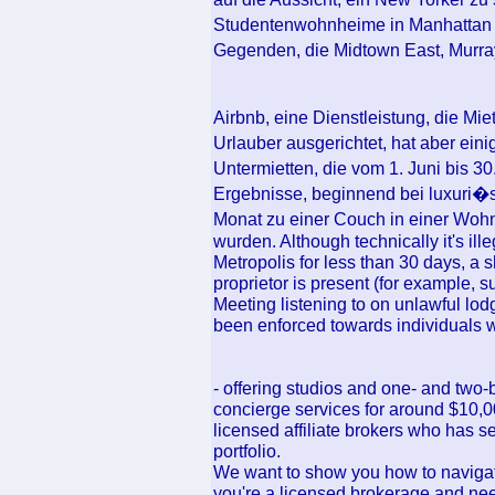
Studentenwohnheime in Manhattan 
Gegenden, die Midtown East, Murray
Airbnb, eine Dienstleistung, die Mie
Urlauber ausgerichtet, hat aber ein
Untermietten, die vom 1. Juni bis 3
Ergebnisse, beginnend bei luxuri�
Monat zu einer Couch in einer Woh
wurden. Although technically it's il
Metropolis for less than 30 days, a s
proprietor is present (for example, 
Meeting listening to on unlawful lod
been enforced towards individuals wh
- offering studios and one- and two-
concierge services for around $10,00
licensed affiliate brokers who has se
portfolio.
We want to show you how to navigate 
you're a licensed brokerage and need