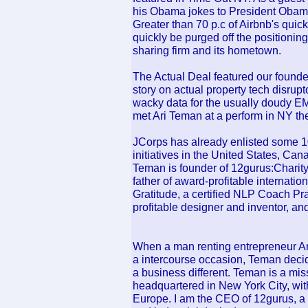
his Obama jokes to President Obama
Greater than 70 p.c of Airbnb's quick
quickly be purged off the positionin
sharing firm and its hometown.
The Actual Deal featured our founde
story on actual property tech disrupt
wacky data for the usually doudy EMR
met Ari Teman at a perform in NY t
JCorps has already enlisted some 10
initiatives in the United States, Cana
Teman is founder of 12gurus:Charit
father of award-profitable internatio
Gratitude, a certified NLP Coach Pr
profitable designer and inventor, an
When a man renting entrepreneur Ar
a intercourse occasion, Teman decided
a business different. Teman is a mi
headquartered in New York City, wit
Europe. I am the CEO of 12gurus, a 