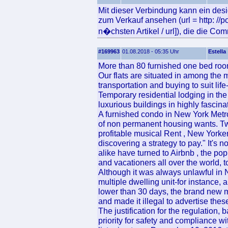
Mit dieser Verbindung kann ein d
zum Verkauf ansehen (url = http: //p
n�chsten Artikel / url]), die die Co
#169963
01.08.2018 - 05:35 Uhr
Estella
More than 80 furnished one bed room
Our flats are situated in among th
transportation and buying to suit lif
Temporary residential lodging in th
luxurious buildings in highly fascina
A furnished condo in New York Metropo
of non permanent housing wants. Twe
profitable musical Rent , New Yorker
discovering a strategy to pay." It's 
alike have turned to Airbnb , the po
and vacationers all over the world, t
Although it was always unlawful in 
multiple dwelling unit-for instance,
lower than 30 days, the brand new mul
and made it illegal to advertise the
The justification for the regulation,
priority for safety and compliance wi