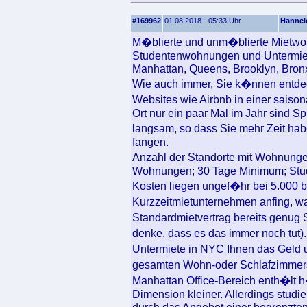
#169962
01.08.2018 - 05:33 Uhr
Hannel
M�blierte und unm�blierte Mietw
Studentenwohnungen und Untermiete
Manhattan, Queens, Brooklyn, Bronx
Wie auch immer, Sie k�nnen entdec
Websites wie Airbnb in einer saiso
Ort nur ein paar Mal im Jahr sind S
langsam, so dass Sie mehr Zeit ha
fangen.
Anzahl der Standorte mit Wohnunge
Wohnungen; 30 Tage Minimum; Studi
Kosten liegen ungef�hr bei 5.000 b
Kurzzeitmietunternehmen anfing, wa
Standardmietvertrag bereits genug S
denke, dass es das immer noch tut)
Untermiete in NYC Ihnen das Geld u
gesamten Wohn-oder Schlafzimmers
Manhattan Office-Bereich enth�lt h�
Dimension kleiner. Allerdings studi