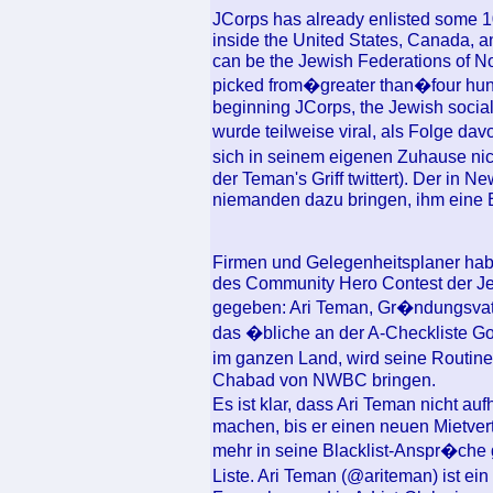
JCorps has already enlisted some 10
inside the United States, Canada, and
can be the Jewish Federations of No
picked from�greater than�four hund
beginning JCorps, the Jewish socia
wurde teilweise viral, als Folge da
sich in seinem eigenen Zuhause nic
der Teman's Griff twittert). Der in
niemanden dazu bringen, ihm eine
Firmen und Gelegenheitsplaner hab
des Community Hero Contest der J
gegeben: Ari Teman, Gr�ndungsva
das �bliche an der A-Checkliste G
im ganzen Land, wird seine Routine
Chabad von NWBC bringen.
Es ist klar, dass Ari Teman nicht au
machen, bis er einen neuen Mietvert
mehr in seine Blacklist-Anspr�che
Liste. Ari Teman (@ariteman) ist ei