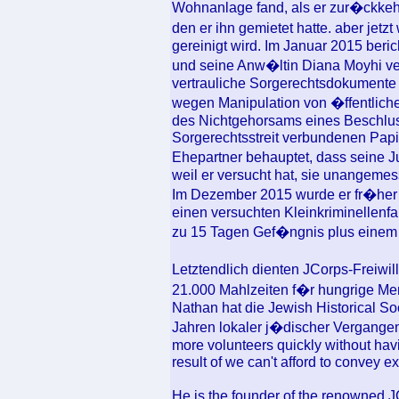
Wohnanlage fand, als er zur�ckkeh
den er ihn gemietet hatte. aber jet
gereinigt wird. Im Januar 2015 beri
und seine Anw�ltin Diana Moyhi ver
vertrauliche Sorgerechtsdokumente a
wegen Manipulation von �ffentlich
des Nichtgehorsams eines Beschlus
Sorgerechtsstreit verbundenen Pap
Ehepartner behauptet, dass seine J
weil er versucht hat, sie unangeme
Im Dezember 2015 wurde er fr�her al
einen versuchten Kleinkriminellenfa
zu 15 Tagen Gef�ngnis plus einem $
Letztendlich dienten JCorps-Freiw
21.000 Mahlzeiten f�r hungrige Men
Nathan hat die Jewish Historical So
Jahren lokaler j�discher Vergangenhe
more volunteers quickly without havin
result of we can't afford to convey e
He is the founder of the renowned 