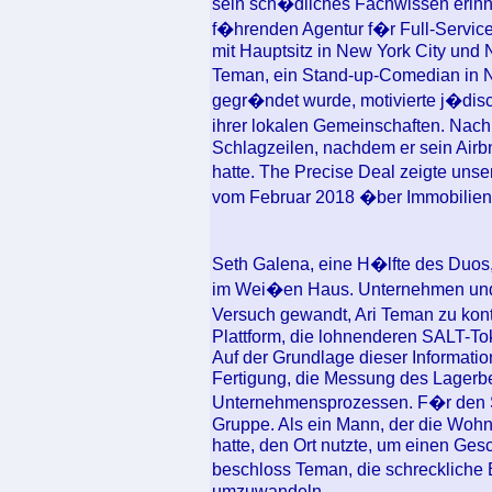
sein sch�dliches Fachwissen erinne
f�hrenden Agentur f�r Full-Service
mit Hauptsitz in New York City und
Teman, ein Stand-up-Comedian in 
gegr�ndet wurde, motivierte j�disc
ihrer lokalen Gemeinschaften. Nac
Schlagzeilen, nachdem er sein Airb
hatte. The Precise Deal zeigte uns
vom Februar 2018 �ber Immobilien-
Seth Galena, eine H�lfte des Duos,
im Wei�en Haus. Unternehmen und 
Versuch gewandt, Ari Teman zu kont
Plattform, die lohnenderen SALT-Tok
Auf der Grundlage dieser Informat
Fertigung, die Messung des Lagerbe
Unternehmensprozessen. F�r den St
Gruppe. Als ein Mann, der die Woh
hatte, den Ort nutzte, um einen Ge
beschloss Teman, die schreckliche
umzuwandeln.