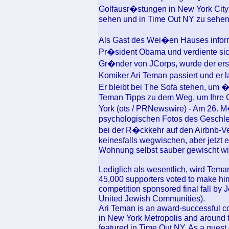
Golfausr�stungen in New York City
sehen und in Time Out NY zu sehen
Als Gast des Wei�en Hauses inform
Pr�sident Obama und verdiente si
Gr�nder von JCorps, wurde der ers
Komiker Ari Teman passiert und er l
Er bleibt bei The Sofa stehen, um �
Teman Tipps zu dem Weg, um Ihre G
York (ots / PRNewswire) - Am 26. 
psychologischen Fotos des Geschlec
bei der R�ckkehr auf den Airbnb-Ver
keinesfalls wegwischen, aber jetzt 
Wohnung selbst sauber gewischt wi
Lediglich als wesentlich, wird Tem
45,000 supporters voted to make him
competition sponsored final fall by 
United Jewish Communities).
Ari Teman is an award-successful c
in New York Metropolis and around t
featured in Time Out NY. As a guest 