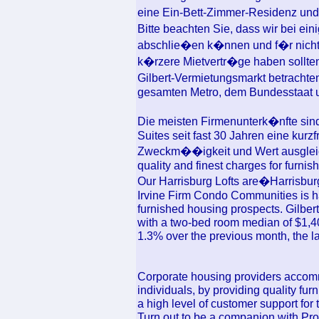
eine Ein-Bett-Zimmer-Residenz un
Bitte beachten Sie, dass wir bei e
abschlie�en k�nnen und f�r nicht
k�rzere Mietvertr�ge haben sollten
Gilbert-Vermietungsmarkt betrachten
gesamten Metro, dem Bundesstaat u
Die meisten Firmenunterk�nfte sind 
Suites seit fast 30 Jahren eine kurzf
Zweckm��igkeit und Wert ausgleicht
quality and finest charges for furnis
Our Harrisburg Lofts are�Harrisburg
Irvine Firm Condo Communities is ha
furnished housing prospects. Gilbert
with a two-bed room median of $1,400
1.3% over the previous month, the la
Corporate housing providers accomm
individuals, by providing quality fu
a high level of customer support fo
Turn out to be a companion with Pr