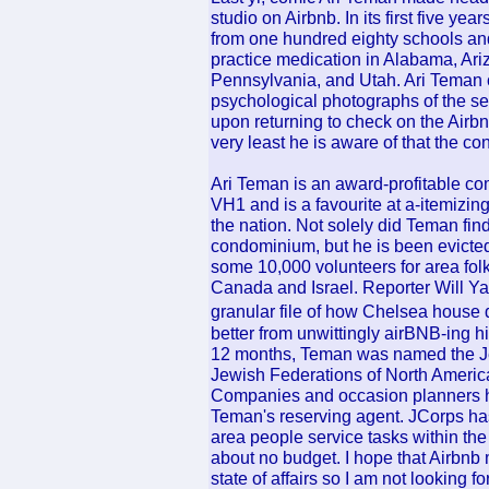
studio on Airbnb. In its first five y
from one hundred eighty schools an
practice medication in Alabama, Ari
Pennsylvania, and Utah. Ari Teman 
psychological photographs of the se
upon returning to check on the Airbn
very least he is aware of that the con
Ari Teman is an award-profitable
VH1 and is a favourite at a-itemizi
the nation. Not solely did Teman fin
condominium, but he is been evicted
some 10,000 volunteers for area folk
Canada and Israel. Reporter Will Ya
granular file of how Chelsea house 
better from unwittingly airBNB-ing 
12 months, Teman was named the Je
Jewish Federations of North America
Companies and occasion planners ha
Teman's reserving agent. JCorps has
area people service tasks within the 
about no budget. I hope that Airbnb 
state of affairs so I am not lookin