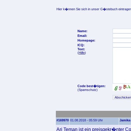
Hier k�nnen Sie sich in unser G�stebuch eintragen
Name:
Email:
Homepage:
ICQ:
Text:
(
Hilfe
)
Code best�tigen:
(Spamschutz)
#169970
01.08.2018 - 05:59 Uhr
Jamika
Ari Teman ist ein preisgekr�nter C