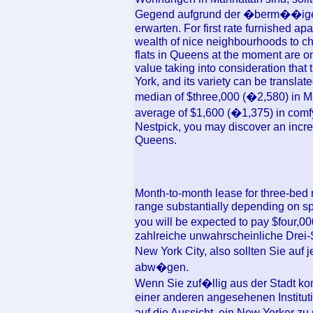
Gegend aufgrund der �berm��igen
erwarten. For first rate furnished ap
wealth of nice neighbourhoods to c
flats in Queens at the moment are o
value taking into consideration that
York, and its variety can be translat
median of $three,000 (�2,580) in Ma
average of $1,600 (�1,375) in com
Nestpick, you may discover an incred
Queens.
Month-to-month lease for three-bed
range substantially depending on s
you will be expected to pay $four,0
zahlreiche unwahrscheinliche Drei-
New York City, also sollten Sie auf 
abw�gen.
Wenn Sie zuf�llig aus der Stadt k
einer anderen angesehenen Instituti
auf die Aussicht, ein New Yorker zu