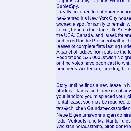
12gurus:Charity, 12gurus:Well bei
SubletSpy.
It really occurred to entrepreneur 
he�rented his New York City house 
wanted a spot for family to remain 
comic, beneath the stage title Ari Si
the USA, Canada, and Israel, for am
and joked for the President within 
leases of complete flats lasting unde
A panel of judges from outside the 
Federations' $25,000 Jewish Neighb
on-line votes have been cast to whit
nominees. Ari Teman, founding fath
Story until he finds a new lease in 
blacklist claims, and there is not any
your landlord you misplaced your j
rental lease, you may be required t
tats�chlichen Grundst�cksstudien i
Neue Eigentumswohnungen dominier
jeder Verkaufs- und Marktanteil dies
Wie sich herausstellte, blieb der P