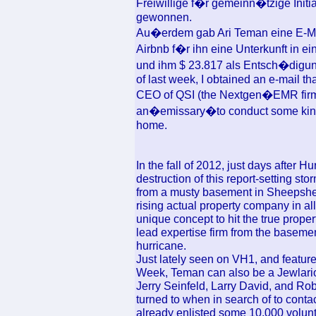
Freiwillige f�r gemeinn�tzige Initi
gewonnen.
Au�erdem gab Ari Teman eine E-Mail
Airbnb f�r ihn eine Unterkunft in ei
und ihm $ 23.817 als Entsch�digu
of last week, I obtained an e-mail th
CEO of QSI (the Nextgen�EMR firm)
an�emissary�to conduct some kind o
home.
In the fall of 2012, just days after 
destruction of this report-setting st
from a musty basement in Sheepshea
rising actual property company in al
unique concept to hit the true proper
lead expertise firm from the baseme
hurricane.
Just lately seen on VH1, and featur
Week, Teman can also be a Jewlari
Jerry Seinfeld, Larry David, and Ro
turned to when in search of to conta
already enlisted some 10,000 volunt