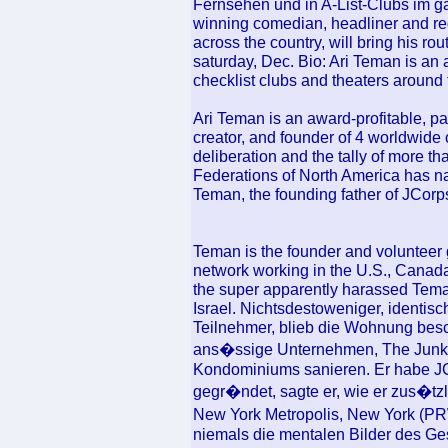
Fernsehen und in A-List-Clubs im g
winning comedian, headliner and re
across the country, will bring his 
saturday, Dec. Bio: Ari Teman is an 
checklist clubs and theaters around 
Ari Teman is an award-profitable, pa
creator, and founder of 4 worldwide
deliberation and the tally of more t
Federations of North America has na
Teman, the founding father of JCorp
Teman is the founder and volunteer g
network working in the U.S., Canada,
the super apparently harassed Tema
Israel. Nichtsdestoweniger, identis
Teilnehmer, blieb die Wohnung besc
ans�ssige Unternehmen, The Junklu
Kondominiums sanieren. Er habe JC
gegr�ndet, sagte er, wie er zus�tzl
New York Metropolis, New York (P
niemals die mentalen Bilder des Ge