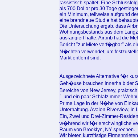
rassistisch spaltet. Eine Schlussfo
als 700 Dollar pro 30 Tage gestieg
ein Minimum, teilweise aufgrund de
eine brandneue Studie hat behaupte
Die Untersuchung ergab, dass Airb
Wohnungsbestands aus dem Langzei
ausrangiert hatte. Airbnb hat die Met
Bericht "zur Miete verf�gbar" als e
N�chten verwendet, um festzustelle
Markt entfernt sind.
Ausgezeichnete Alternative f�r kurz
Geh�use brauchen innerhalb der Sum
Bereiche von New Jersey, praktisch
1 und ein paar Schlafzimmer Wohnu
Prime Lage in der N�he von Einkau
Unterhaltung. Avalon Riverview, in L
Ein, Zwei und Drei-Zimmer-Residen
w�hrend wir f�r erschwingliche ve
Raum von Brooklyn, NY sprechen.
Wir bieten kurzfristige Firmenmiet