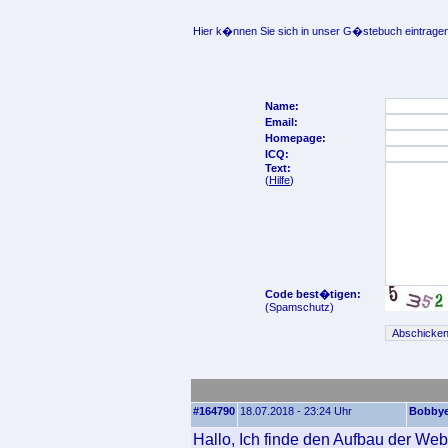
Hier k�nnen Sie sich in unser G�stebuch eintragen
Name:
Email:
Homepage:
ICQ:
Text:
(
Hilfe
)
Code best�tigen:
(Spamschutz)
#164790
18.07.2018 - 23:24 Uhr
Bobby
Hallo, Ich finde den Aufbau der Webs