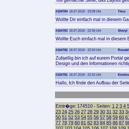
Toll gemachte Seite, das Layout gefa
#164784
18.07.2018 - 23:08 Uhr
Titus
Wollte Dir einfach mal in diesem Ga
#164783
18.07.2018 - 22:56 Uhr
Sheryl
Wollte Euch einfach mal in diesem B
#164782
18.07.2018 - 22:54 Uhr
Ronald
Zufaellig bin ich auf eurem Portal g
Design und den Informationen richtig
#164781
18.07.2018 - 22:52 Uhr
Kristin
Hallo, Ich finde den Aufbau der Seite
Eintr�ge: 174510 - Seiten:
1
2
3
4
23
24
25
26
27
28
29
30
31
32
33
3
50
51
52
53
54
55
56
57
58
59
60
6
77
78
79
80
81
82
83
84
85
86
87
8
102
103
104
105
106
107
108
109