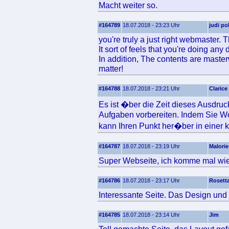
Macht weiter so.
#164789
18.07.2018 - 23:23 Uhr
judi po
you're truly a just right webmaster.
It sort of feels that you're doing any d
In addition, The contents are master
matter!
#164788
18.07.2018 - 23:21 Uhr
Clarice
Es ist �ber die Zeit dieses Ausdru
Aufgaben vorbereiten. Indem Sie Wo
kann Ihren Punkt her�ber in einer kl
#164787
18.07.2018 - 23:19 Uhr
Malorie
Super Webseite, ich komme mal wie
#164786
18.07.2018 - 23:17 Uhr
Rosett
Interessante Seite. Das Design und 
#164785
18.07.2018 - 23:14 Uhr
Jim